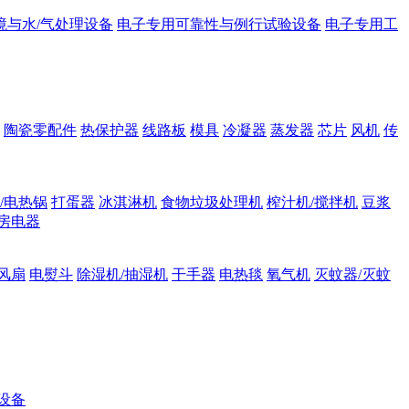
境与水/气处理设备
电子专用可靠性与例行试验设备
电子专用工
陶瓷零配件
热保护器
线路板
模具
冷凝器
蒸发器
芯片
风机
传
/电热锅
打蛋器
冰淇淋机
食物垃圾处理机
榨汁机/搅拌机
豆浆
房电器
风扇
电熨斗
除湿机/抽湿机
干手器
电热毯
氧气机
灭蚊器/灭蚊
设备