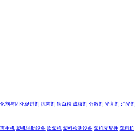
化剂与固化促进剂
抗菌剂
钛白粉
成核剂
分散剂
光亮剂
消光剂
再生机
塑机辅助设备
吹塑机
塑料检测设备
塑机零配件
塑料机