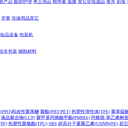
肤产品
眼部护理
男士用品
精华素
面膜
其它化妆成品
香水
彩妆
牙膏
洗涤用品其它
妆品设备
包装机
纸盒包装
辅助材料
(PPO)和改性聚苯醚
聚酯(PBT/PET)
热塑性弹性体(TPE)
聚苯硫醚(
液晶聚合物(LCP)
聚甲基丙烯酸甲酯(PMMA)
丙烯腈-苯乙烯树脂(
PF)
热塑性聚氨酯(TPU)
SBS
超高分子量聚乙烯(UHMWPE)
其