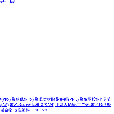
美甲用品
PPS)
聚醚砜(PES)
聚砜类树脂
聚醚酮(PEK)
聚酰亚胺(PI)
芳族
AS)
苯乙烯-丙烯腈树脂(SAN)
甲基丙烯酸-丁二烯-苯乙烯共聚
它聚合物
改性塑料
TPR
EVA