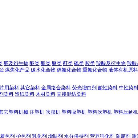
类
醛及衍生物
酮类
酯类
醚类
酐类
砜类
胺类
羧酸及衍生物
羧酸
烃
煤焦化产品
碳水化合物
偶氮化合物
重氮化合物
液体有机原料
片用染料
其它染料
金属络合染料
荧光增白剂
酸性染料
中性染
剂染料
造纸染料
木材染料
直接混纺染料
其它塑料机械
注塑机
吹膜机
塑料吸塑机
塑料吹塑机
塑料压延机
着色剂
护色剂
乳化剂
增味剂
水分保持剂
营养强化剂
防腐剂
甜