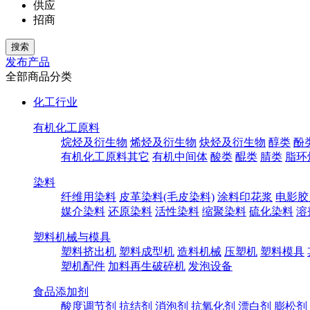
供应
招商
发布产品
全部商品分类
化工行业
有机化工原料
烷烃及衍生物
烯烃及衍生物
炔烃及衍生物
醇类
酚
有机化工原料其它
有机中间体
酸类
醌类
腈类
脂环
染料
纤维用染料
皮革染料(毛皮染料)
涂料印花浆
电影胶
媒介染料
还原染料
活性染料
缩聚染料
硫化染料
溶
塑料机械与模具
塑料挤出机
塑料成型机
造料机械
压塑机
塑料模具
塑机配件
加料再生破碎机
发泡设备
食品添加剂
酸度调节剂
抗结剂
消泡剂
抗氧化剂
漂白剂
膨松剂