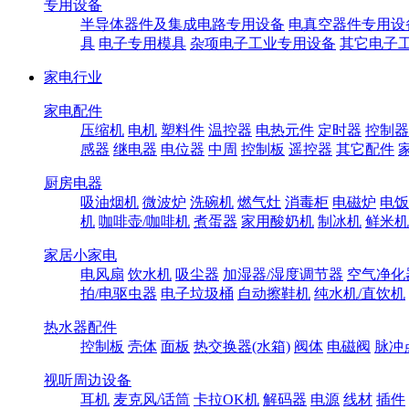
专用设备
半导体器件及集成电路专用设备
电真空器件专用设
具
电子专用模具
杂项电子工业专用设备
其它电子
家电行业
家电配件
压缩机
电机
塑料件
温控器
电热元件
定时器
控制器
感器
继电器
电位器
中周
控制板
遥控器
其它配件
厨房电器
吸油烟机
微波炉
洗碗机
燃气灶
消毒柜
电磁炉
电饭
机
咖啡壶/咖啡机
煮蛋器
家用酸奶机
制冰机
鲜米机
家居小家电
电风扇
饮水机
吸尘器
加湿器/湿度调节器
空气净化
拍/电驱虫器
电子垃圾桶
自动擦鞋机
纯水机/直饮机
热水器配件
控制板
壳体
面板
热交换器(水箱)
阀体
电磁阀
脉冲
视听周边设备
耳机
麦克风/话筒
卡拉OK机
解码器
电源
线材
插件