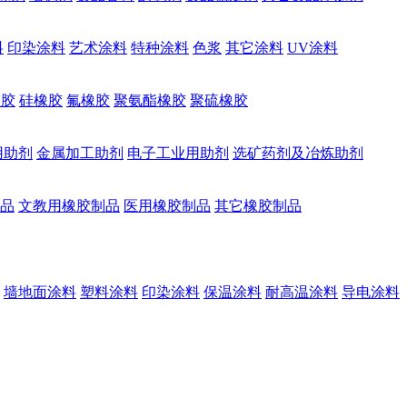
料
印染涂料
艺术涂料
特种涂料
色浆
其它涂料
UV涂料
橡胶
硅橡胶
氟橡胶
聚氨酯橡胶
聚硫橡胶
用助剂
金属加工助剂
电子工业用助剂
选矿药剂及冶炼助剂
品
文教用橡胶制品
医用橡胶制品
其它橡胶制品
墙地面涂料
塑料涂料
印染涂料
保温涂料
耐高温涂料
导电涂料