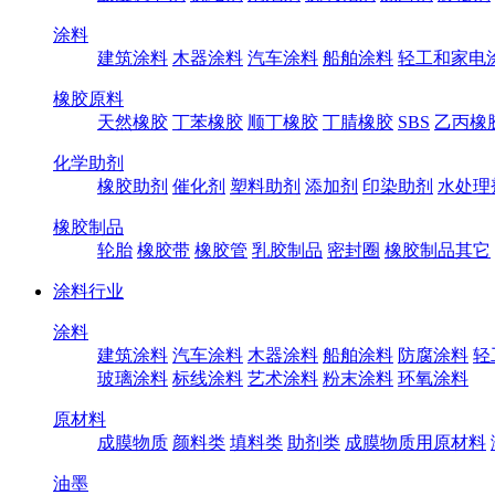
涂料
建筑涂料
木器涂料
汽车涂料
船舶涂料
轻工和家电
橡胶原料
天然橡胶
丁苯橡胶
顺丁橡胶
丁腈橡胶
SBS
乙丙橡
化学助剂
橡胶助剂
催化剂
塑料助剂
添加剂
印染助剂
水处理
橡胶制品
轮胎
橡胶带
橡胶管
乳胶制品
密封圈
橡胶制品其它
涂料行业
涂料
建筑涂料
汽车涂料
木器涂料
船舶涂料
防腐涂料
轻
玻璃涂料
标线涂料
艺术涂料
粉末涂料
环氧涂料
原材料
成膜物质
颜料类
填料类
助剂类
成膜物质用原材料
油墨