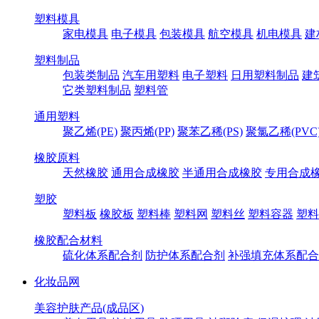
塑料模具
家电模具
电子模具
包装模具
航空模具
机电模具
建
塑料制品
包装类制品
汽车用塑料
电子塑料
日用塑料制品
建
它类塑料制品
塑料管
通用塑料
聚乙烯(PE)
聚丙烯(PP)
聚苯乙稀(PS)
聚氯乙稀(PVC
橡胶原料
天然橡胶
通用合成橡胶
半通用合成橡胶
专用合成
塑胶
塑料板
橡胶板
塑料棒
塑料网
塑料丝
塑料容器
塑料
橡胶配合材料
硫化体系配合剂
防护体系配合剂
补强填充体系配合
化妆品网
美容护肤产品(成品区)