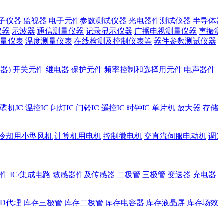
子仪器
监视器
电子元件参数测试仪器
光电器件测试仪器
半导体
仪器
示波器
通信测量仪器
记录显示仪器
广播电视测量仪器
声振
量仪表
温度测量仪表
在线检测及控制仪表等
器件参数测试仪器
器)
开关元件
继电器
保护元件
频率控制和选择用元件
电声器件
碟机IC
温控IC
闪灯IC
门铃IC
遥控IC
时钟IC
单片机
放大器
存储
冷却用小型风机
计算机用电机
控制微电机
交直流伺服电动机
调
件
IC\集成电路
敏感器件及传感器
二极管
三极管
变送器
充电器
ED代理
库存三极管
库存二极管
库存电容器
库存液晶屏
库存场效