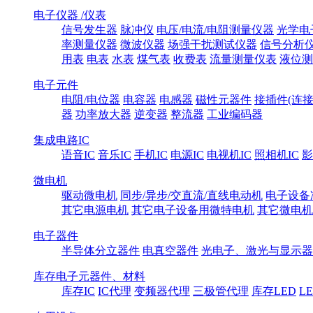
电子仪器 /仪表
信号发生器
脉冲仪
电压/电流/电阻测量仪器
光学电
率测量仪器
微波仪器
场强干扰测试仪器
信号分析
用表
电表
水表
煤气表
收费表
流量测量仪表
液位测
电子元件
电阻/电位器
电容器
电感器
磁性元器件
接插件(连接
器
功率放大器
逆变器
整流器
工业编码器
集成电路IC
语音IC
音乐IC
手机IC
电源IC
电视机IC
照相机IC
影
微电机
驱动微电机
同步/异步/交直流/直线电动机
电子设备
其它电源电机
其它电子设备用微特电机
其它微电机
电子器件
半导体分立器件
电真空器件
光电子、激光与显示器
库存电子元器件、材料
库存IC
IC代理
变频器代理
三极管代理
库存LED
L