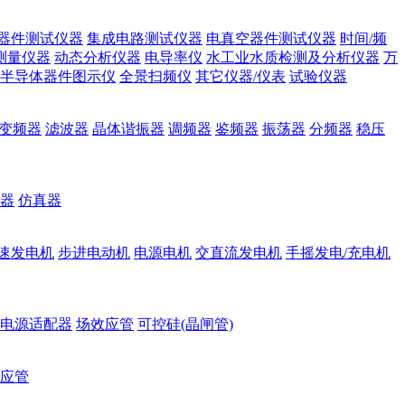
器件测试仪器
集成电路测试仪器
电真空器件测试仪器
时间/频
测量仪器
动态分析仪器
电导率仪
水工业水质检测及分析仪器
万
半导体器件图示仪
全景扫频仪
其它仪器/仪表
试验仪器
变频器
滤波器
晶体谐振器
调频器
鉴频器
振荡器
分频器
稳压
器
仿真器
速发电机
步进电动机
电源电机
交直流发电机
手摇发电/充电机
电源适配器
场效应管
可控硅(晶闸管)
应管