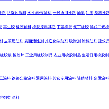
涂料
防腐蚀涂料
水性/粉末涂料
一般通用涂料
油墨
油漆
塑料涂
胶
再生胶
橡胶辅料
橡胶原料其它
丁基橡胶
氯丁橡胶
异戊二烯
剂
皮革用助剂
表面活性剂
其它化学助剂
吸附剂
涂料助剂
建筑
橡胶板
橡胶片
工业用橡胶制品
农业用橡胶制品
生活日用橡胶制
工涂料
铁路公路涂料
通用涂料
其它专用涂料
辅助材料
金属涂料
溶剂类
涂料