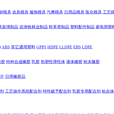
材模具
农具模具
服饰模具
汽摩模具
日用品模具
医化模具
工艺
筑装璜制品
农渔牧林业制品
鞋革类制品
塑料配件制品
家电用塑
)
ABS
其它通用塑料
GPPS
HDPE
LLDPE
EBS
LDPE
橡胶
特种合成橡胶
乳胶
热塑性弹性体
液体橡胶
粉末橡胶
片
日用橡胶品
剂
工艺操作系统配合剂
特性赋予配合剂
乳胶专用配合剂
粘合体