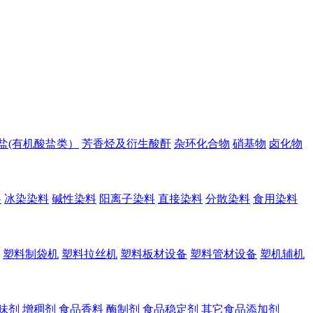
盐(有机酸盐类）
芳香烃及衍生酸酐
杂环化合物
硝基物
卤化物
料
冰染染料
碱性染料
阳离子染料
直接染料
分散染料
食用染料
塑料制袋机
塑料拉丝机
塑料板材设备
塑料管材设备
塑机辅机
味剂
增稠剂
食品香料
酶制剂
食品稳定剂
其它食品添加剂