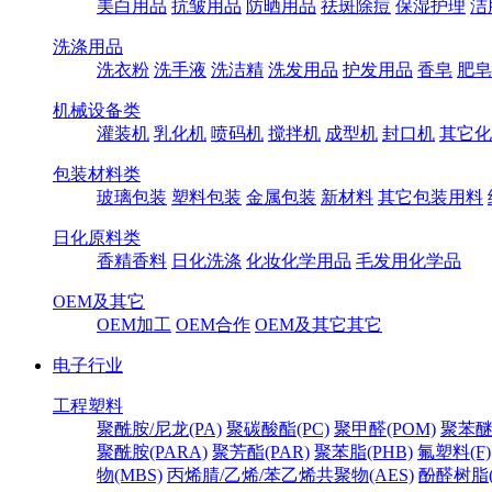
美白用品
抗皱用品
防晒用品
祛斑除痘
保湿护理
洁
洗涤用品
洗衣粉
洗手液
洗洁精
洗发用品
护发用品
香皂
肥皂
机械设备类
灌装机
乳化机
喷码机
搅拌机
成型机
封口机
其它化
包装材料类
玻璃包装
塑料包装
金属包装
新材料
其它包装用料
日化原料类
香精香料
日化洗涤
化妆化学用品
毛发用化学品
OEM及其它
OEM加工
OEM合作
OEM及其它其它
电子行业
工程塑料
聚酰胺/尼龙(PA)
聚碳酸酯(PC)
聚甲醛(POM)
聚苯醚
聚酰胺(PARA)
聚芳酯(PAR)
聚苯脂(PHB)
氟塑料(F)
物(MBS)
丙烯腈/乙烯/苯乙烯共聚物(AES)
酚醛树脂(