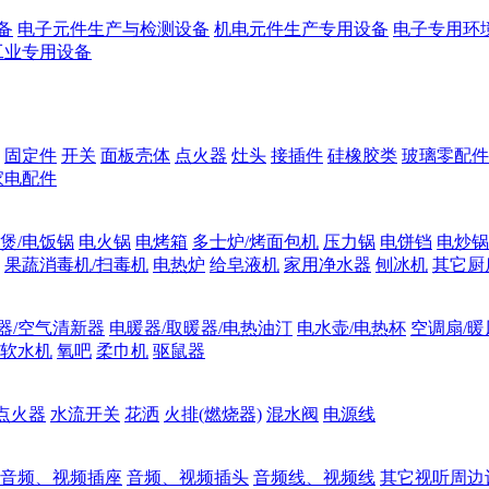
备
电子元件生产与检测设备
机电元件生产专用设备
电子专用环
工业专用设备
固定件
开关
面板壳体
点火器
灶头
接插件
硅橡胶类
玻璃零配件
家电配件
煲/电饭锅
电火锅
电烤箱
多士炉/烤面包机
压力锅
电饼铛
电炒锅
果蔬消毒机/扫毒机
电热炉
给皂液机
家用净水器
刨冰机
其它厨
器/空气清新器
电暖器/取暖器/电热油汀
电水壶/电热杯
空调扇/暖
软水机
氧吧
柔巾机
驱鼠器
点火器
水流开关
花洒
火排(燃烧器)
混水阀
电源线
音频、视频插座
音频、视频插头
音频线、视频线
其它视听周边