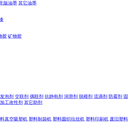
无版油墨
其它油墨
漆
物胶
矿物胶
发泡剂
交联剂
偶联剂
抗静电剂
润滑剂
脱模剂
流滴剂
防霉剂
固
加工改性剂
其它助剂
料真空吸塑机
塑料制袋机
塑料圆织拉丝机
塑料印刷机
废旧塑料