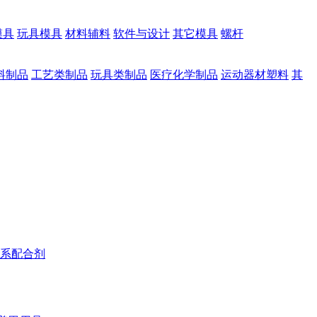
模具
玩具模具
材料辅料
软件与设计
其它模具
螺杆
料制品
工艺类制品
玩具类制品
医疗化学制品
运动器材塑料
其
系配合剂