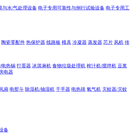
境与水/气处理设备
电子专用可靠性与例行试验设备
电子专用工
陶瓷零配件
热保护器
线路板
模具
冷凝器
蒸发器
芯片
风机
传
/电热锅
打蛋器
冰淇淋机
食物垃圾处理机
榨汁机/搅拌机
豆浆
房电器
风扇
电熨斗
除湿机/抽湿机
干手器
电热毯
氧气机
灭蚊器/灭蚊
设备