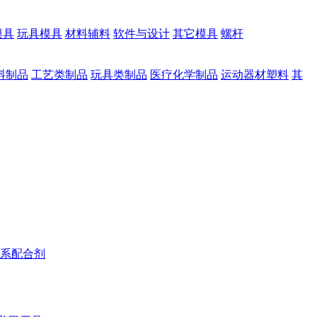
模具
玩具模具
材料辅料
软件与设计
其它模具
螺杆
料制品
工艺类制品
玩具类制品
医疗化学制品
运动器材塑料
其
系配合剂