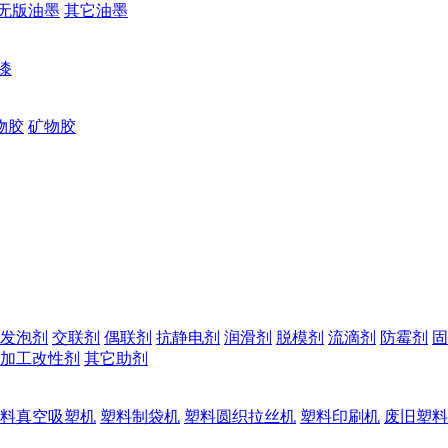
无版油墨
其它油墨
漆
物胶
矿物胶
发泡剂
交联剂
偶联剂
抗静电剂
润滑剂
脱模剂
流滴剂
防霉剂
固
加工改性剂
其它助剂
料真空吸塑机
塑料制袋机
塑料圆织拉丝机
塑料印刷机
废旧塑料