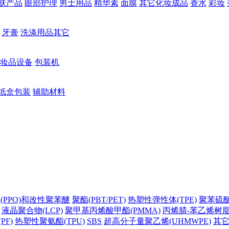
肤产品
眼部护理
男士用品
精华素
面膜
其它化妆成品
香水
彩妆
牙膏
洗涤用品其它
妆品设备
包装机
纸盒包装
辅助材料
(PPO)和改性聚苯醚
聚酯(PBT/PET)
热塑性弹性体(TPE)
聚苯硫醚(
液晶聚合物(LCP)
聚甲基丙烯酸甲酯(PMMA)
丙烯腈-苯乙烯树脂(
PF)
热塑性聚氨酯(TPU)
SBS
超高分子量聚乙烯(UHMWPE)
其