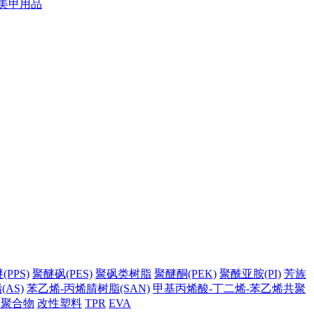
美甲用品
PPS)
聚醚砜(PES)
聚砜类树脂
聚醚酮(PEK)
聚酰亚胺(PI)
芳族
AS)
苯乙烯-丙烯腈树脂(SAN)
甲基丙烯酸-丁二烯-苯乙烯共聚
它聚合物
改性塑料
TPR
EVA