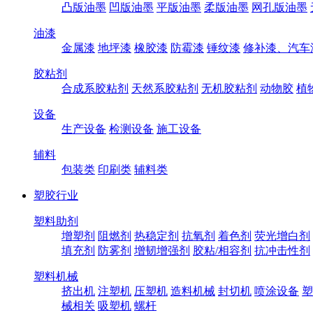
凸版油墨
凹版油墨
平版油墨
柔版油墨
网孔版油墨
油漆
金属漆
地坪漆
橡胶漆
防霉漆
锤纹漆
修补漆、汽车
胶粘剂
合成系胶粘剂
天然系胶粘剂
无机胶粘剂
动物胶
植
设备
生产设备
检测设备
施工设备
辅料
包装类
印刷类
辅料类
塑胶行业
塑料助剂
增塑剂
阻燃剂
热稳定剂
抗氧剂
着色剂
荧光增白剂
填充剂
防雾剂
增韧增强剂
胶粘/相容剂
抗冲击性剂
塑料机械
挤出机
注塑机
压塑机
造料机械
封切机
喷涂设备
塑
械相关
吸塑机
螺杆