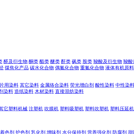
类
醛及衍生物
酮类
酯类
醚类
酐类
砜类
胺类
羧酸及衍生物
羧酸
烃
煤焦化产品
碳水化合物
偶氮化合物
重氮化合物
液体有机原料
片用染料
其它染料
金属络合染料
荧光增白剂
酸性染料
中性染
剂染料
造纸染料
木材染料
直接混纺染料
其它塑料机械
注塑机
吹膜机
塑料吸塑机
塑料吹塑机
塑料压延机
着色剂
护色剂
乳化剂
增味剂
水分保持剂
营养强化剂
防腐剂
甜