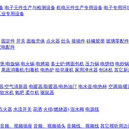
备
电子元件生产与检测设备
机电元件生产专用设备
电子专用环
工业专用设备
固定件
开关
面板壳体
点火器
灶头
接插件
硅橡胶类
玻璃零配件
家电配件
煲/电饭锅
电火锅
电烤箱
多士炉/烤面包机
压力锅
电饼铛
电炒锅
果蔬消毒机/扫毒机
电热炉
给皂液机
家用净水器
刨冰机
其它厨
器/空气清新器
电暖器/取暖器/电热油汀
电水壶/电热杯
空调扇/暖
软水机
氧吧
柔巾机
驱鼠器
点火器
水流开关
花洒
火排(燃烧器)
混水阀
电源线
音频、视频插座
音频、视频插头
音频线、视频线
其它视听周边