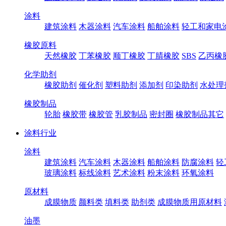
涂料
建筑涂料
木器涂料
汽车涂料
船舶涂料
轻工和家电
橡胶原料
天然橡胶
丁苯橡胶
顺丁橡胶
丁腈橡胶
SBS
乙丙橡
化学助剂
橡胶助剂
催化剂
塑料助剂
添加剂
印染助剂
水处理
橡胶制品
轮胎
橡胶带
橡胶管
乳胶制品
密封圈
橡胶制品其它
涂料行业
涂料
建筑涂料
汽车涂料
木器涂料
船舶涂料
防腐涂料
轻
玻璃涂料
标线涂料
艺术涂料
粉末涂料
环氧涂料
原材料
成膜物质
颜料类
填料类
助剂类
成膜物质用原材料
油墨