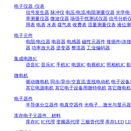
电子仪器 /仪表
信号发生器
脉冲仪
电压/电流/电阻测量仪器
光学电
率测量仪器
微波仪器
场强干扰测试仪器
信号分析
用表
电表
水表
煤气表
收费表
流量测量仪表
液位测
电子元件
电阻/电位器
电容器
电感器
磁性元器件
接插件(连接
器
功率放大器
逆变器
整流器
工业编码器
集成电路IC
语音IC
音乐IC
手机IC
电源IC
电视机IC
照相机IC
影
微电机
驱动微电机
同步/异步/交直流/直线电动机
电子设备
其它电源电机
其它电子设备用微特电机
其它微电机
电子器件
半导体分立器件
电真空器件
光电子、激光与显示器
库存电子元器件、材料
库存IC
IC代理
变频器代理
三极管代理
库存LED
L