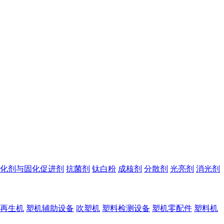
化剂与固化促进剂
抗菌剂
钛白粉
成核剂
分散剂
光亮剂
消光剂
再生机
塑机辅助设备
吹塑机
塑料检测设备
塑机零配件
塑料机