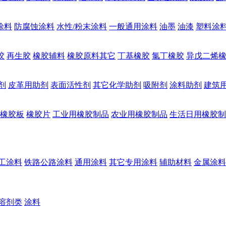
涂料
防腐蚀涂料
水性/粉末涂料
一般通用涂料
油墨
油漆
塑料涂
胶
再生胶
橡胶辅料
橡胶原料其它
丁基橡胶
氯丁橡胶
异戊二烯
剂
皮革用助剂
表面活性剂
其它化学助剂
吸附剂
涂料助剂
建筑
橡胶板
橡胶片
工业用橡胶制品
农业用橡胶制品
生活日用橡胶制
工涂料
铁路公路涂料
通用涂料
其它专用涂料
辅助材料
金属涂料
溶剂类
涂料