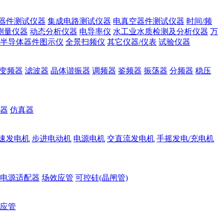
器件测试仪器
集成电路测试仪器
电真空器件测试仪器
时间/频
测量仪器
动态分析仪器
电导率仪
水工业水质检测及分析仪器
万
半导体器件图示仪
全景扫频仪
其它仪器/仪表
试验仪器
变频器
滤波器
晶体谐振器
调频器
鉴频器
振荡器
分频器
稳压
器
仿真器
速发电机
步进电动机
电源电机
交直流发电机
手摇发电/充电机
电源适配器
场效应管
可控硅(晶闸管)
应管