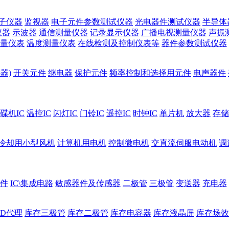
子仪器
监视器
电子元件参数测试仪器
光电器件测试仪器
半导体
仪器
示波器
通信测量仪器
记录显示仪器
广播电视测量仪器
声振
量仪表
温度测量仪表
在线检测及控制仪表等
器件参数测试仪器
器)
开关元件
继电器
保护元件
频率控制和选择用元件
电声器件
碟机IC
温控IC
闪灯IC
门铃IC
遥控IC
时钟IC
单片机
放大器
存储
冷却用小型风机
计算机用电机
控制微电机
交直流伺服电动机
调
件
IC\集成电路
敏感器件及传感器
二极管
三极管
变送器
充电器
ED代理
库存三极管
库存二极管
库存电容器
库存液晶屏
库存场效