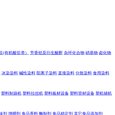
盐(有机酸盐类）
芳香烃及衍生酸酐
杂环化合物
硝基物
卤化物
料
冰染染料
碱性染料
阳离子染料
直接染料
分散染料
食用染料
塑料制袋机
塑料拉丝机
塑料板材设备
塑料管材设备
塑机辅机
味剂
增稠剂
食品香料
酶制剂
食品稳定剂
其它食品添加剂