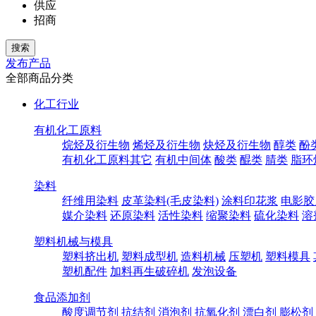
供应
招商
发布产品
全部商品分类
化工行业
有机化工原料
烷烃及衍生物
烯烃及衍生物
炔烃及衍生物
醇类
酚
有机化工原料其它
有机中间体
酸类
醌类
腈类
脂环
染料
纤维用染料
皮革染料(毛皮染料)
涂料印花浆
电影胶
媒介染料
还原染料
活性染料
缩聚染料
硫化染料
溶
塑料机械与模具
塑料挤出机
塑料成型机
造料机械
压塑机
塑料模具
塑机配件
加料再生破碎机
发泡设备
食品添加剂
酸度调节剂
抗结剂
消泡剂
抗氧化剂
漂白剂
膨松剂