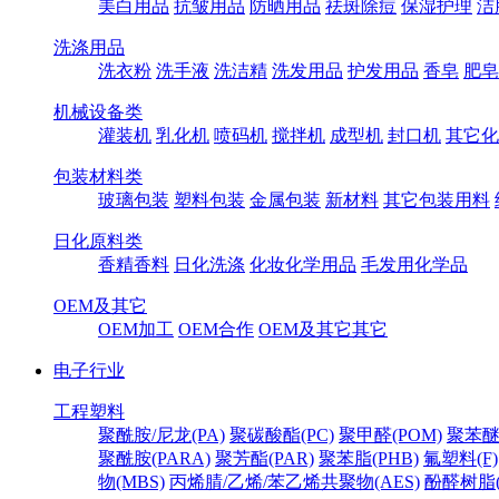
美白用品
抗皱用品
防晒用品
祛斑除痘
保湿护理
洁
洗涤用品
洗衣粉
洗手液
洗洁精
洗发用品
护发用品
香皂
肥皂
机械设备类
灌装机
乳化机
喷码机
搅拌机
成型机
封口机
其它化
包装材料类
玻璃包装
塑料包装
金属包装
新材料
其它包装用料
日化原料类
香精香料
日化洗涤
化妆化学用品
毛发用化学品
OEM及其它
OEM加工
OEM合作
OEM及其它其它
电子行业
工程塑料
聚酰胺/尼龙(PA)
聚碳酸酯(PC)
聚甲醛(POM)
聚苯醚
聚酰胺(PARA)
聚芳酯(PAR)
聚苯脂(PHB)
氟塑料(F)
物(MBS)
丙烯腈/乙烯/苯乙烯共聚物(AES)
酚醛树脂(