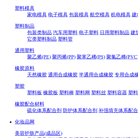
塑料模具
家电模具
电子模具
包装模具
航空模具
机电模具
建
塑料制品
包装类制品
汽车用塑料
电子塑料
日用塑料制品
建
它类塑料制品
塑料管
通用塑料
聚乙烯(PE)
聚丙烯(PP)
聚苯乙稀(PS)
聚氯乙稀(PVC
橡胶原料
天然橡胶
通用合成橡胶
半通用合成橡胶
专用合成
塑胶
塑料板
橡胶板
塑料棒
塑料网
塑料丝
塑料容器
塑料
橡胶配合材料
硫化体系配合剂
防护体系配合剂
补强填充体系配合
化妆品网
美容护肤产品(成品区)