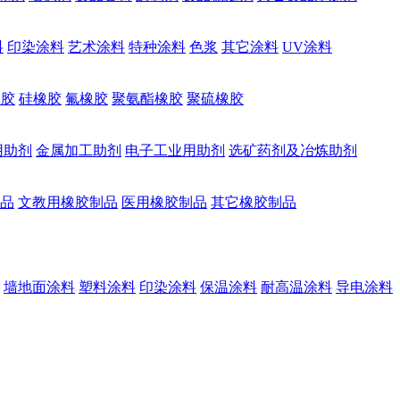
料
印染涂料
艺术涂料
特种涂料
色浆
其它涂料
UV涂料
橡胶
硅橡胶
氟橡胶
聚氨酯橡胶
聚硫橡胶
用助剂
金属加工助剂
电子工业用助剂
选矿药剂及冶炼助剂
品
文教用橡胶制品
医用橡胶制品
其它橡胶制品
墙地面涂料
塑料涂料
印染涂料
保温涂料
耐高温涂料
导电涂料