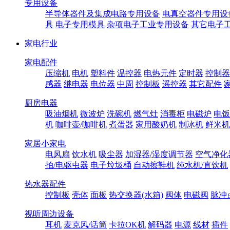
专用设备
半导体器件及集成电路专用设备
电真空器件专用设
具
电子专用模具
杂项电子工业专用设备
其它电子
家电行业
家电配件
压缩机
电机
塑料件
温控器
电热元件
定时器
控制器
感器
继电器
电位器
中周
控制板
遥控器
其它配件
厨房电器
吸油烟机
微波炉
洗碗机
燃气灶
消毒柜
电磁炉
电饭
机
咖啡壶/咖啡机
煮蛋器
家用酸奶机
制冰机
鲜米机
家居小家电
电风扇
饮水机
吸尘器
加湿器/湿度调节器
空气净化
拍/电驱虫器
电子垃圾桶
自动擦鞋机
纯水机/直饮机
热水器配件
控制板
壳体
面板
热交换器(水箱)
阀体
电磁阀
脉冲
视听周边设备
耳机
麦克风/话筒
卡拉OK机
解码器
电源
线材
插件