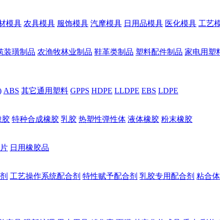
材模具
农具模具
服饰模具
汽摩模具
日用品模具
医化模具
工艺
筑装璜制品
农渔牧林业制品
鞋革类制品
塑料配件制品
家电用塑
)
ABS
其它通用塑料
GPPS
HDPE
LLDPE
EBS
LDPE
橡胶
特种合成橡胶
乳胶
热塑性弹性体
液体橡胶
粉末橡胶
片
日用橡胶品
剂
工艺操作系统配合剂
特性赋予配合剂
乳胶专用配合剂
粘合体