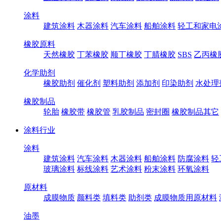
涂料
建筑涂料
木器涂料
汽车涂料
船舶涂料
轻工和家电
橡胶原料
天然橡胶
丁苯橡胶
顺丁橡胶
丁腈橡胶
SBS
乙丙橡
化学助剂
橡胶助剂
催化剂
塑料助剂
添加剂
印染助剂
水处理
橡胶制品
轮胎
橡胶带
橡胶管
乳胶制品
密封圈
橡胶制品其它
涂料行业
涂料
建筑涂料
汽车涂料
木器涂料
船舶涂料
防腐涂料
轻
玻璃涂料
标线涂料
艺术涂料
粉末涂料
环氧涂料
原材料
成膜物质
颜料类
填料类
助剂类
成膜物质用原材料
油墨