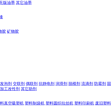
无版油墨
其它油墨
漆
物胶
矿物胶
发泡剂
交联剂
偶联剂
抗静电剂
润滑剂
脱模剂
流滴剂
防霉剂
固
加工改性剂
其它助剂
料真空吸塑机
塑料制袋机
塑料圆织拉丝机
塑料印刷机
废旧塑料