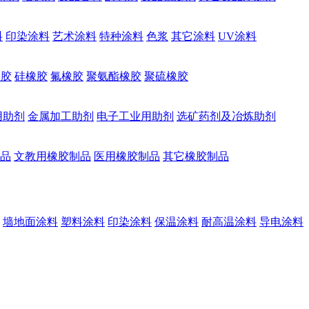
料
印染涂料
艺术涂料
特种涂料
色浆
其它涂料
UV涂料
橡胶
硅橡胶
氟橡胶
聚氨酯橡胶
聚硫橡胶
用助剂
金属加工助剂
电子工业用助剂
选矿药剂及冶炼助剂
品
文教用橡胶制品
医用橡胶制品
其它橡胶制品
墙地面涂料
塑料涂料
印染涂料
保温涂料
耐高温涂料
导电涂料