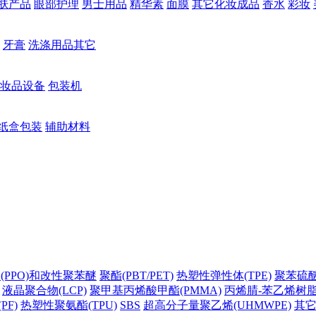
肤产品
眼部护理
男士用品
精华素
面膜
其它化妆成品
香水
彩妆
牙膏
洗涤用品其它
妆品设备
包装机
纸盒包装
辅助材料
(PPO)和改性聚苯醚
聚酯(PBT/PET)
热塑性弹性体(TPE)
聚苯硫醚(
液晶聚合物(LCP)
聚甲基丙烯酸甲酯(PMMA)
丙烯腈-苯乙烯树脂(
PF)
热塑性聚氨酯(TPU)
SBS
超高分子量聚乙烯(UHMWPE)
其