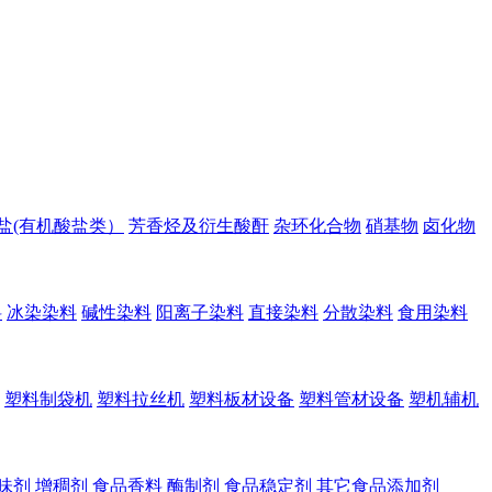
盐(有机酸盐类）
芳香烃及衍生酸酐
杂环化合物
硝基物
卤化物
料
冰染染料
碱性染料
阳离子染料
直接染料
分散染料
食用染料
塑料制袋机
塑料拉丝机
塑料板材设备
塑料管材设备
塑机辅机
味剂
增稠剂
食品香料
酶制剂
食品稳定剂
其它食品添加剂