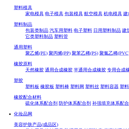
塑料模具
家电模具
电子模具
包装模具
航空模具
机电模具
建
塑料制品
包装类制品
汽车用塑料
电子塑料
日用塑料制品
建
它类塑料制品
塑料管
通用塑料
聚乙烯(PE)
聚丙烯(PP)
聚苯乙稀(PS)
聚氯乙稀(PVC
橡胶原料
天然橡胶
通用合成橡胶
半通用合成橡胶
专用合成
塑胶
塑料板
橡胶板
塑料棒
塑料网
塑料丝
塑料容器
塑料
橡胶配合材料
硫化体系配合剂
防护体系配合剂
补强填充体系配合
化妆品网
美容护肤产品(成品区)