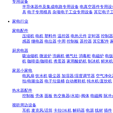
专用设备
半导体器件及集成电路专用设备
电真空器件专用设
具
电子专用模具
杂项电子工业专用设备
其它电子
家电行业
家电配件
压缩机
电机
塑料件
温控器
电热元件
定时器
控制器
感器
继电器
电位器
中周
控制板
遥控器
其它配件
厨房电器
吸油烟机
微波炉
洗碗机
燃气灶
消毒柜
电磁炉
电饭
机
咖啡壶/咖啡机
煮蛋器
家用酸奶机
制冰机
鲜米机
家居小家电
电风扇
饮水机
吸尘器
加湿器/湿度调节器
空气净化
拍/电驱虫器
电子垃圾桶
自动擦鞋机
纯水机/直饮机
热水器配件
控制板
壳体
面板
热交换器(水箱)
阀体
电磁阀
脉冲
视听周边设备
耳机
麦克风/话筒
卡拉OK机
解码器
电源
线材
插件