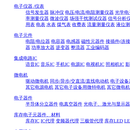
电子仪器 /仪表
信号发生器
脉冲仪
电压/电流/电阻测量仪器
光学电
率测量仪器
微波仪器
场强干扰测试仪器
信号分析
用表
电表
水表
煤气表
收费表
流量测量仪表
液位测
电子元件
电阻/电位器
电容器
电感器
磁性元器件
接插件(连接
器
功率放大器
逆变器
整流器
工业编码器
集成电路IC
语音IC
音乐IC
手机IC
电源IC
电视机IC
照相机IC
影
微电机
驱动微电机
同步/异步/交直流/直线电动机
电子设备
其它电源电机
其它电子设备用微特电机
其它微电机
电子器件
半导体分立器件
电真空器件
光电子、激光与显示器
库存电子元器件、材料
库存IC
IC代理
变频器代理
三极管代理
库存LED
L