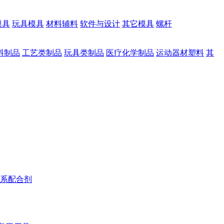
模具
玩具模具
材料辅料
软件与设计
其它模具
螺杆
料制品
工艺类制品
玩具类制品
医疗化学制品
运动器材塑料
其
系配合剂