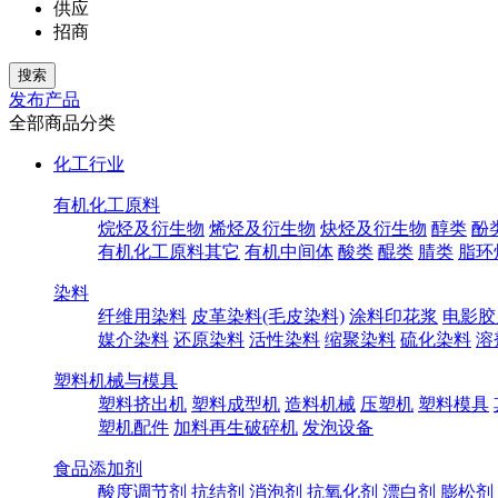
供应
招商
发布产品
全部商品分类
化工行业
有机化工原料
烷烃及衍生物
烯烃及衍生物
炔烃及衍生物
醇类
酚
有机化工原料其它
有机中间体
酸类
醌类
腈类
脂环
染料
纤维用染料
皮革染料(毛皮染料)
涂料印花浆
电影胶
媒介染料
还原染料
活性染料
缩聚染料
硫化染料
溶
塑料机械与模具
塑料挤出机
塑料成型机
造料机械
压塑机
塑料模具
塑机配件
加料再生破碎机
发泡设备
食品添加剂
酸度调节剂
抗结剂
消泡剂
抗氧化剂
漂白剂
膨松剂