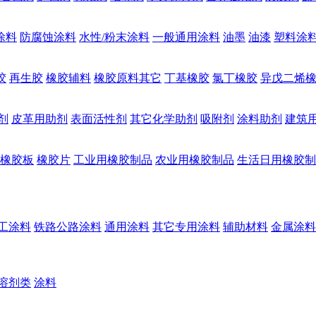
涂料
防腐蚀涂料
水性/粉末涂料
一般通用涂料
油墨
油漆
塑料涂
胶
再生胶
橡胶辅料
橡胶原料其它
丁基橡胶
氯丁橡胶
异戊二烯
剂
皮革用助剂
表面活性剂
其它化学助剂
吸附剂
涂料助剂
建筑
橡胶板
橡胶片
工业用橡胶制品
农业用橡胶制品
生活日用橡胶制
工涂料
铁路公路涂料
通用涂料
其它专用涂料
辅助材料
金属涂料
溶剂类
涂料