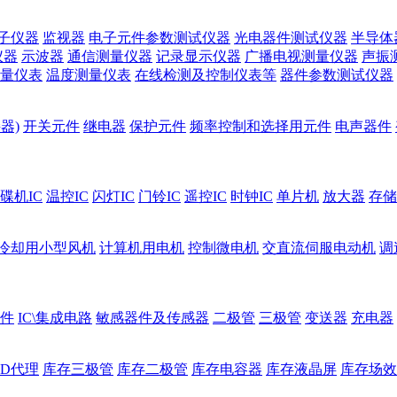
子仪器
监视器
电子元件参数测试仪器
光电器件测试仪器
半导体
仪器
示波器
通信测量仪器
记录显示仪器
广播电视测量仪器
声振
量仪表
温度测量仪表
在线检测及控制仪表等
器件参数测试仪器
器)
开关元件
继电器
保护元件
频率控制和选择用元件
电声器件
碟机IC
温控IC
闪灯IC
门铃IC
遥控IC
时钟IC
单片机
放大器
存储
冷却用小型风机
计算机用电机
控制微电机
交直流伺服电动机
调
件
IC\集成电路
敏感器件及传感器
二极管
三极管
变送器
充电器
ED代理
库存三极管
库存二极管
库存电容器
库存液晶屏
库存场效