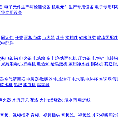
备
电子元件生产与检测设备
机电元件生产专用设备
电子专用环
工业专用设备
固定件
开关
面板壳体
点火器
灶头
接插件
硅橡胶类
玻璃零配件
家电配件
煲/电饭锅
电火锅
电烤箱
多士炉/烤面包机
压力锅
电饼铛
电炒锅
果蔬消毒机/扫毒机
电热炉
给皂液机
家用净水器
刨冰机
其它厨
器/空气清新器
电暖器/取暖器/电热油汀
电水壶/电热杯
空调扇/暖
软水机
氧吧
柔巾机
驱鼠器
点火器
水流开关
花洒
火排(燃烧器)
混水阀
电源线
音频、视频插座
音频、视频插头
音频线、视频线
其它视听周边