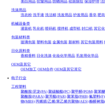
美白用品
抗皱用品
防晒用品
祛斑除痘
保湿护理
洁
洗涤用品
洗衣粉
洗手液
洗洁精
洗发用品
护发用品
香皂
肥皂
机械设备类
灌装机
乳化机
喷码机
搅拌机
成型机
封口机
其它化
包装材料类
玻璃包装
塑料包装
金属包装
新材料
其它包装用料
日化原料类
香精香料
日化洗涤
化妆化学用品
毛发用化学品
OEM及其它
OEM加工
OEM合作
OEM及其它其它
电子行业
工程塑料
聚酰胺/尼龙(PA)
聚碳酸酯(PC)
聚甲醛(POM)
聚苯醚
聚酰胺(PARA)
聚芳酯(PAR)
聚苯脂(PHB)
氟塑料(F)
物(MBS)
丙烯腈/乙烯/苯乙烯共聚物(AES)
酚醛树脂(