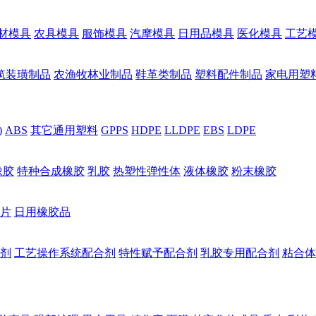
材模具
农具模具
服饰模具
汽摩模具
日用品模具
医化模具
工艺
筑装璜制品
农渔牧林业制品
鞋革类制品
塑料配件制品
家电用塑
)
ABS
其它通用塑料
GPPS
HDPE
LLDPE
EBS
LDPE
橡胶
特种合成橡胶
乳胶
热塑性弹性体
液体橡胶
粉末橡胶
片
日用橡胶品
剂
工艺操作系统配合剂
特性赋予配合剂
乳胶专用配合剂
粘合体