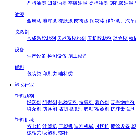
凸版油墨
凹版油墨
平版油墨
柔版油墨
网孔版油墨
油漆
金属漆
地坪漆
橡胶漆
防霉漆
锤纹漆
修补漆、汽车
胶粘剂
合成系胶粘剂
天然系胶粘剂
无机胶粘剂
动物胶
植
设备
生产设备
检测设备
施工设备
辅料
包装类
印刷类
辅料类
塑胶行业
塑料助剂
增塑剂
阻燃剂
热稳定剂
抗氧剂
着色剂
荧光增白剂
填充剂
防雾剂
增韧增强剂
胶粘/相容剂
抗冲击性剂
塑料机械
挤出机
注塑机
压塑机
造料机械
封切机
喷涂设备
塑
械相关
吸塑机
螺杆