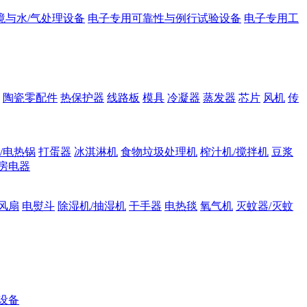
境与水/气处理设备
电子专用可靠性与例行试验设备
电子专用工
陶瓷零配件
热保护器
线路板
模具
冷凝器
蒸发器
芯片
风机
传
/电热锅
打蛋器
冰淇淋机
食物垃圾处理机
榨汁机/搅拌机
豆浆
房电器
风扇
电熨斗
除湿机/抽湿机
干手器
电热毯
氧气机
灭蚊器/灭蚊
设备