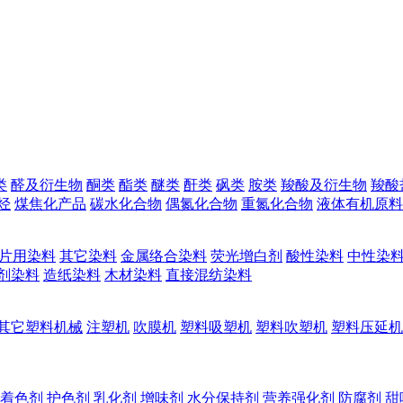
类
醛及衍生物
酮类
酯类
醚类
酐类
砜类
胺类
羧酸及衍生物
羧酸
烃
煤焦化产品
碳水化合物
偶氮化合物
重氮化合物
液体有机原料
片用染料
其它染料
金属络合染料
荧光增白剂
酸性染料
中性染
剂染料
造纸染料
木材染料
直接混纺染料
其它塑料机械
注塑机
吹膜机
塑料吸塑机
塑料吹塑机
塑料压延机
着色剂
护色剂
乳化剂
增味剂
水分保持剂
营养强化剂
防腐剂
甜