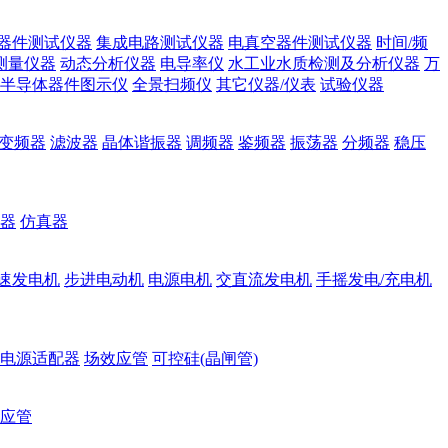
器件测试仪器
集成电路测试仪器
电真空器件测试仪器
时间/频
测量仪器
动态分析仪器
电导率仪
水工业水质检测及分析仪器
万
半导体器件图示仪
全景扫频仪
其它仪器/仪表
试验仪器
变频器
滤波器
晶体谐振器
调频器
鉴频器
振荡器
分频器
稳压
器
仿真器
速发电机
步进电动机
电源电机
交直流发电机
手摇发电/充电机
电源适配器
场效应管
可控硅(晶闸管)
应管