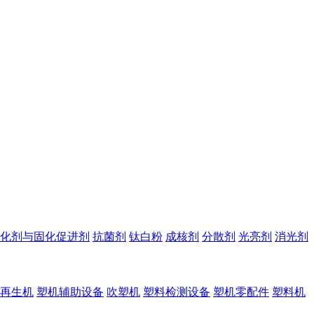
化剂与固化促进剂
抗菌剂
钛白粉
成核剂
分散剂
光亮剂
消光剂
再生机
塑机辅助设备
吹塑机
塑料检测设备
塑机零配件
塑料机