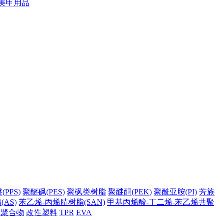
美甲用品
PPS)
聚醚砜(PES)
聚砜类树脂
聚醚酮(PEK)
聚酰亚胺(PI)
芳族
AS)
苯乙烯-丙烯腈树脂(SAN)
甲基丙烯酸-丁二烯-苯乙烯共聚
它聚合物
改性塑料
TPR
EVA