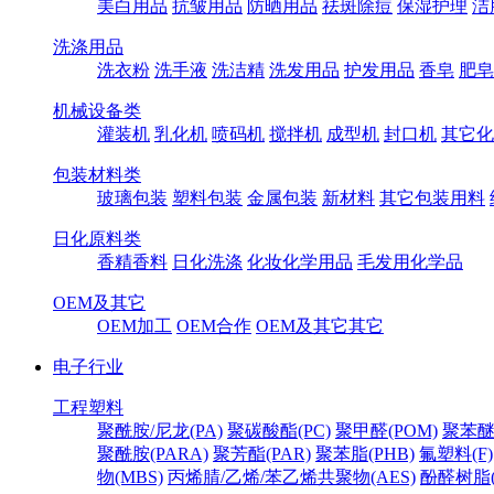
美白用品
抗皱用品
防晒用品
祛斑除痘
保湿护理
洁
洗涤用品
洗衣粉
洗手液
洗洁精
洗发用品
护发用品
香皂
肥皂
机械设备类
灌装机
乳化机
喷码机
搅拌机
成型机
封口机
其它化
包装材料类
玻璃包装
塑料包装
金属包装
新材料
其它包装用料
日化原料类
香精香料
日化洗涤
化妆化学用品
毛发用化学品
OEM及其它
OEM加工
OEM合作
OEM及其它其它
电子行业
工程塑料
聚酰胺/尼龙(PA)
聚碳酸酯(PC)
聚甲醛(POM)
聚苯醚
聚酰胺(PARA)
聚芳酯(PAR)
聚苯脂(PHB)
氟塑料(F)
物(MBS)
丙烯腈/乙烯/苯乙烯共聚物(AES)
酚醛树脂(