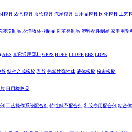
材模具
农具模具
服饰模具
汽摩模具
日用品模具
医化模具
工艺
筑装璜制品
农渔牧林业制品
鞋革类制品
塑料配件制品
家电用塑
)
ABS
其它通用塑料
GPPS
HDPE
LLDPE
EBS
LDPE
橡胶
特种合成橡胶
乳胶
热塑性弹性体
液体橡胶
粉末橡胶
片
日用橡胶品
剂
工艺操作系统配合剂
特性赋予配合剂
乳胶专用配合剂
粘合体