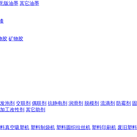
无版油墨
其它油墨
漆
物胶
矿物胶
发泡剂
交联剂
偶联剂
抗静电剂
润滑剂
脱模剂
流滴剂
防霉剂
固
加工改性剂
其它助剂
料真空吸塑机
塑料制袋机
塑料圆织拉丝机
塑料印刷机
废旧塑料