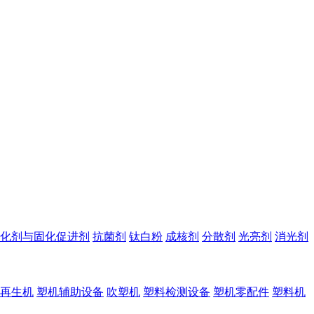
化剂与固化促进剂
抗菌剂
钛白粉
成核剂
分散剂
光亮剂
消光剂
再生机
塑机辅助设备
吹塑机
塑料检测设备
塑机零配件
塑料机