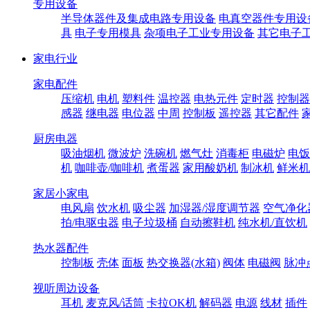
专用设备
半导体器件及集成电路专用设备
电真空器件专用设
具
电子专用模具
杂项电子工业专用设备
其它电子
家电行业
家电配件
压缩机
电机
塑料件
温控器
电热元件
定时器
控制器
感器
继电器
电位器
中周
控制板
遥控器
其它配件
厨房电器
吸油烟机
微波炉
洗碗机
燃气灶
消毒柜
电磁炉
电饭
机
咖啡壶/咖啡机
煮蛋器
家用酸奶机
制冰机
鲜米机
家居小家电
电风扇
饮水机
吸尘器
加湿器/湿度调节器
空气净化
拍/电驱虫器
电子垃圾桶
自动擦鞋机
纯水机/直饮机
热水器配件
控制板
壳体
面板
热交换器(水箱)
阀体
电磁阀
脉冲
视听周边设备
耳机
麦克风/话筒
卡拉OK机
解码器
电源
线材
插件