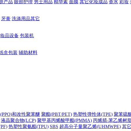
肤产品
眼部护理
男士用品
精华素
面膜
其它化妆成品
香水
彩妆
牙膏
洗涤用品其它
妆品设备
包装机
纸盒包装
辅助材料
(PPO)和改性聚苯醚
聚酯(PBT/PET)
热塑性弹性体(TPE)
聚苯硫醚(
液晶聚合物(LCP)
聚甲基丙烯酸甲酯(PMMA)
丙烯腈-苯乙烯树脂(
PF)
热塑性聚氨酯(TPU)
SBS
超高分子量聚乙烯(UHMWPE)
其