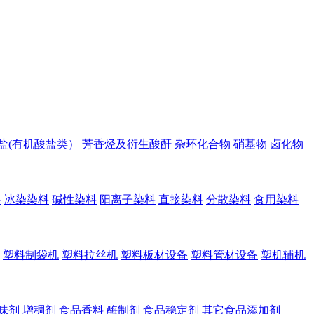
盐(有机酸盐类）
芳香烃及衍生酸酐
杂环化合物
硝基物
卤化物
料
冰染染料
碱性染料
阳离子染料
直接染料
分散染料
食用染料
塑料制袋机
塑料拉丝机
塑料板材设备
塑料管材设备
塑机辅机
味剂
增稠剂
食品香料
酶制剂
食品稳定剂
其它食品添加剂