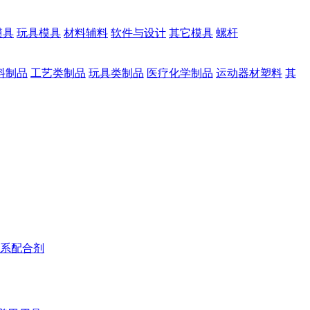
模具
玩具模具
材料辅料
软件与设计
其它模具
螺杆
料制品
工艺类制品
玩具类制品
医疗化学制品
运动器材塑料
其
系配合剂