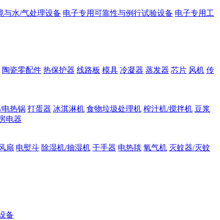
境与水/气处理设备
电子专用可靠性与例行试验设备
电子专用工
陶瓷零配件
热保护器
线路板
模具
冷凝器
蒸发器
芯片
风机
传
/电热锅
打蛋器
冰淇淋机
食物垃圾处理机
榨汁机/搅拌机
豆浆
房电器
风扇
电熨斗
除湿机/抽湿机
干手器
电热毯
氧气机
灭蚊器/灭蚊
设备