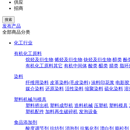
供应
招商
发布产品
全部商品分类
化工行业
有机化工原料
烷烃及衍生物
烯烃及衍生物
炔烃及衍生物
醇类
酚
有机化工原料其它
有机中间体
酸类
醌类
腈类
脂环
染料
纤维用染料
皮革染料(毛皮染料)
涂料印花浆
电影胶
媒介染料
还原染料
活性染料
缩聚染料
硫化染料
溶
塑料机械与模具
塑料挤出机
塑料成型机
造料机械
压塑机
塑料模具
塑机配件
加料再生破碎机
发泡设备
食品添加剂
酸度调节剂
抗结剂
消泡剂
抗氧化剂
漂白剂
膨松剂