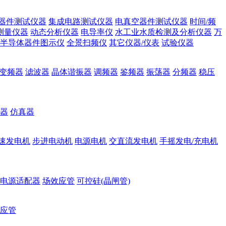
器件测试仪器
集成电路测试仪器
电真空器件测试仪器
时间/频
测量仪器
动态分析仪器
电导率仪
水工业水质检测及分析仪器
万
半导体器件图示仪
全景扫频仪
其它仪器/仪表
试验仪器
变频器
滤波器
晶体谐振器
调频器
鉴频器
振荡器
分频器
稳压
器
仿真器
速发电机
步进电动机
电源电机
交直流发电机
手摇发电/充电机
电源适配器
场效应管
可控硅(晶闸管)
应管