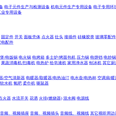
备
电子元件生产与检测设备
机电元件生产专用设备
电子专用环
工业专用设备
固定件
开关
面板壳体
点火器
灶头
接插件
硅橡胶类
玻璃零配件
家电配件
煲/电饭锅
电火锅
电烤箱
多士炉/烤面包机
压力锅
电饼铛
电炒锅
果蔬消毒机/扫毒机
电热炉
给皂液机
家用净水器
刨冰机
其它厨
器/空气清新器
电暖器/取暖器/电热油汀
电水壶/电热杯
空调扇/暖
软水机
氧吧
柔巾机
驱鼠器
点火器
水流开关
花洒
火排(燃烧器)
混水阀
电源线
音频、视频插座
音频、视频插头
音频线、视频线
其它视听周边