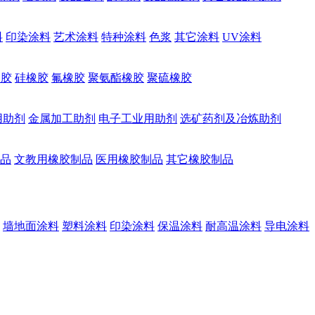
料
印染涂料
艺术涂料
特种涂料
色浆
其它涂料
UV涂料
橡胶
硅橡胶
氟橡胶
聚氨酯橡胶
聚硫橡胶
用助剂
金属加工助剂
电子工业用助剂
选矿药剂及冶炼助剂
品
文教用橡胶制品
医用橡胶制品
其它橡胶制品
墙地面涂料
塑料涂料
印染涂料
保温涂料
耐高温涂料
导电涂料