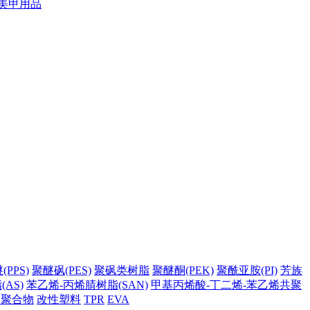
美甲用品
PPS)
聚醚砜(PES)
聚砜类树脂
聚醚酮(PEK)
聚酰亚胺(PI)
芳族
AS)
苯乙烯-丙烯腈树脂(SAN)
甲基丙烯酸-丁二烯-苯乙烯共聚
它聚合物
改性塑料
TPR
EVA