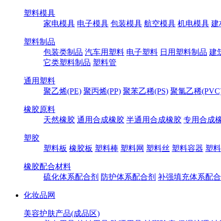
塑料模具
家电模具
电子模具
包装模具
航空模具
机电模具
建
塑料制品
包装类制品
汽车用塑料
电子塑料
日用塑料制品
建
它类塑料制品
塑料管
通用塑料
聚乙烯(PE)
聚丙烯(PP)
聚苯乙稀(PS)
聚氯乙稀(PVC
橡胶原料
天然橡胶
通用合成橡胶
半通用合成橡胶
专用合成
塑胶
塑料板
橡胶板
塑料棒
塑料网
塑料丝
塑料容器
塑料
橡胶配合材料
硫化体系配合剂
防护体系配合剂
补强填充体系配合
化妆品网
美容护肤产品(成品区)