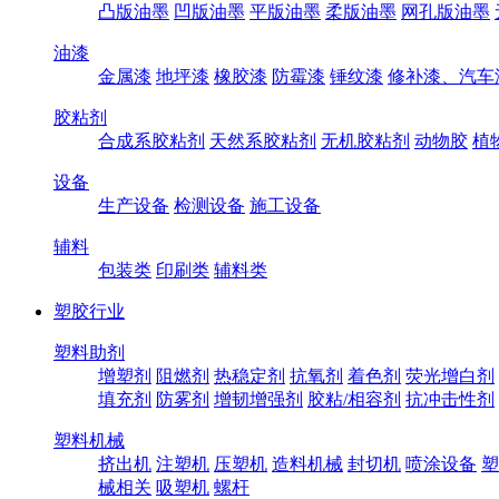
凸版油墨
凹版油墨
平版油墨
柔版油墨
网孔版油墨
油漆
金属漆
地坪漆
橡胶漆
防霉漆
锤纹漆
修补漆、汽车
胶粘剂
合成系胶粘剂
天然系胶粘剂
无机胶粘剂
动物胶
植
设备
生产设备
检测设备
施工设备
辅料
包装类
印刷类
辅料类
塑胶行业
塑料助剂
增塑剂
阻燃剂
热稳定剂
抗氧剂
着色剂
荧光增白剂
填充剂
防雾剂
增韧增强剂
胶粘/相容剂
抗冲击性剂
塑料机械
挤出机
注塑机
压塑机
造料机械
封切机
喷涂设备
塑
械相关
吸塑机
螺杆