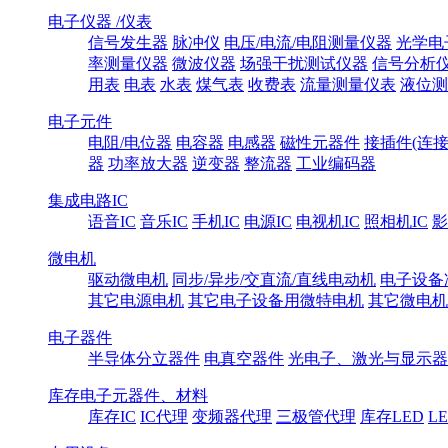
电子仪器 /仪表
信号发生器
脉冲仪
电压/电流/电阻测量仪器
光学电
率测量仪器
微波仪器
场强干扰测试仪器
信号分析
用表
电表
水表
煤气表
收费表
流量测量仪表
液位测
电子元件
电阻/电位器
电容器
电感器
磁性元器件
接插件(连接
器
功率放大器
逆变器
整流器
工业编码器
集成电路IC
语音IC
音乐IC
手机IC
电源IC
电视机IC
照相机IC
影
微电机
驱动微电机
同步/异步/交直流/直线电动机
电子设备
其它电源电机
其它电子设备用微特电机
其它微电机
电子器件
半导体分立器件
电真空器件
光电子、激光与显示器
库存电子元器件、材料
库存IC
IC代理
变频器代理
三极管代理
库存LED
L