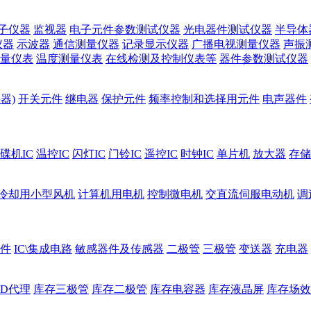
子仪器
监视器
电子元件参数测试仪器
光电器件测试仪器
半导体
仪器
示波器
通信测量仪器
记录显示仪器
广播电视测量仪器
声振
量仪表
温度测量仪表
在线检测及控制仪表等
器件参数测试仪器
器)
开关元件
继电器
保护元件
频率控制和选择用元件
电声器件
碟机IC
温控IC
闪灯IC
门铃IC
遥控IC
时钟IC
单片机
放大器
存储
冷却用小型风机
计算机用电机
控制微电机
交直流伺服电动机
调
件
IC\集成电路
敏感器件及传感器
二极管
三极管
变送器
充电器
ED代理
库存三极管
库存二极管
库存电容器
库存液晶屏
库存场效