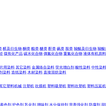
类
醛及衍生物
酮类
酯类
醚类
酐类
砜类
胺类
羧酸及衍生物
羧酸
烃
煤焦化产品
碳水化合物
偶氮化合物
重氮化合物
液体有机原料
片用染料
其它染料
金属络合染料
荧光增白剂
酸性染料
中性染
剂染料
造纸染料
木材染料
直接混纺染料
其它塑料机械
注塑机
吹膜机
塑料吸塑机
塑料吹塑机
塑料压延机
着色剂
护色剂
乳化剂
增味剂
水分保持剂
营养强化剂
防腐剂
甜