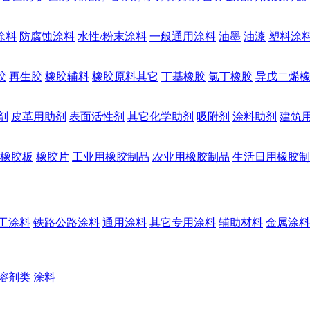
涂料
防腐蚀涂料
水性/粉末涂料
一般通用涂料
油墨
油漆
塑料涂
胶
再生胶
橡胶辅料
橡胶原料其它
丁基橡胶
氯丁橡胶
异戊二烯
剂
皮革用助剂
表面活性剂
其它化学助剂
吸附剂
涂料助剂
建筑
橡胶板
橡胶片
工业用橡胶制品
农业用橡胶制品
生活日用橡胶制
工涂料
铁路公路涂料
通用涂料
其它专用涂料
辅助材料
金属涂料
溶剂类
涂料