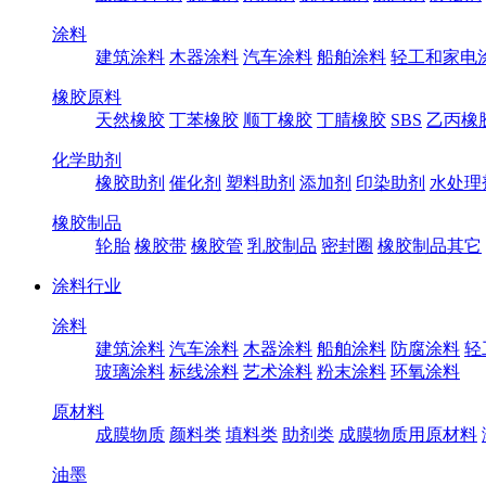
涂料
建筑涂料
木器涂料
汽车涂料
船舶涂料
轻工和家电
橡胶原料
天然橡胶
丁苯橡胶
顺丁橡胶
丁腈橡胶
SBS
乙丙橡
化学助剂
橡胶助剂
催化剂
塑料助剂
添加剂
印染助剂
水处理
橡胶制品
轮胎
橡胶带
橡胶管
乳胶制品
密封圈
橡胶制品其它
涂料行业
涂料
建筑涂料
汽车涂料
木器涂料
船舶涂料
防腐涂料
轻
玻璃涂料
标线涂料
艺术涂料
粉末涂料
环氧涂料
原材料
成膜物质
颜料类
填料类
助剂类
成膜物质用原材料
油墨