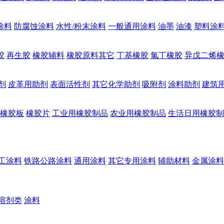
涂料
防腐蚀涂料
水性/粉末涂料
一般通用涂料
油墨
油漆
塑料涂
胶
再生胶
橡胶辅料
橡胶原料其它
丁基橡胶
氯丁橡胶
异戊二烯
剂
皮革用助剂
表面活性剂
其它化学助剂
吸附剂
涂料助剂
建筑
橡胶板
橡胶片
工业用橡胶制品
农业用橡胶制品
生活日用橡胶制
工涂料
铁路公路涂料
通用涂料
其它专用涂料
辅助材料
金属涂料
溶剂类
涂料