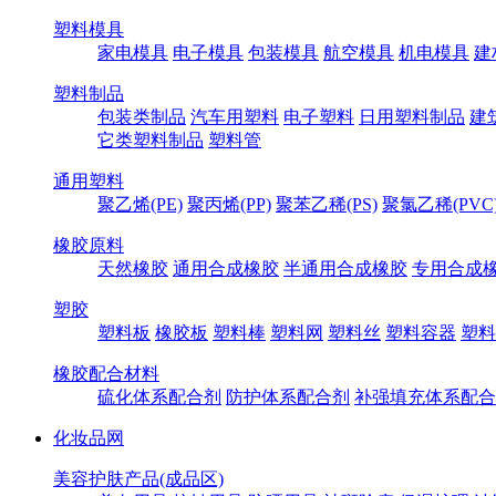
塑料模具
家电模具
电子模具
包装模具
航空模具
机电模具
建
塑料制品
包装类制品
汽车用塑料
电子塑料
日用塑料制品
建
它类塑料制品
塑料管
通用塑料
聚乙烯(PE)
聚丙烯(PP)
聚苯乙稀(PS)
聚氯乙稀(PVC
橡胶原料
天然橡胶
通用合成橡胶
半通用合成橡胶
专用合成
塑胶
塑料板
橡胶板
塑料棒
塑料网
塑料丝
塑料容器
塑料
橡胶配合材料
硫化体系配合剂
防护体系配合剂
补强填充体系配合
化妆品网
美容护肤产品(成品区)