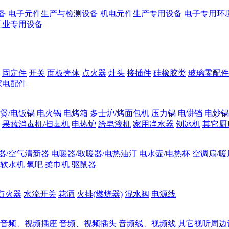
备
电子元件生产与检测设备
机电元件生产专用设备
电子专用环
工业专用设备
固定件
开关
面板壳体
点火器
灶头
接插件
硅橡胶类
玻璃零配件
家电配件
煲/电饭锅
电火锅
电烤箱
多士炉/烤面包机
压力锅
电饼铛
电炒锅
果蔬消毒机/扫毒机
电热炉
给皂液机
家用净水器
刨冰机
其它厨
器/空气清新器
电暖器/取暖器/电热油汀
电水壶/电热杯
空调扇/暖
软水机
氧吧
柔巾机
驱鼠器
点火器
水流开关
花洒
火排(燃烧器)
混水阀
电源线
音频、视频插座
音频、视频插头
音频线、视频线
其它视听周边