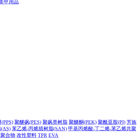
美甲用品
PPS)
聚醚砜(PES)
聚砜类树脂
聚醚酮(PEK)
聚酰亚胺(PI)
芳族
AS)
苯乙烯-丙烯腈树脂(SAN)
甲基丙烯酸-丁二烯-苯乙烯共聚
它聚合物
改性塑料
TPR
EVA