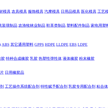
材模具
农具模具
服饰模具
汽摩模具
日用品模具
医化模具
工艺
筑装璜制品
农渔牧林业制品
鞋革类制品
塑料配件制品
家电用塑
)
ABS
其它通用塑料
GPPS
HDPE
LLDPE
EBS
LDPE
橡胶
特种合成橡胶
乳胶
热塑性弹性体
液体橡胶
粉末橡胶
片
日用橡胶品
剂
工艺操作系统配合剂
特性赋予配合剂
乳胶专用配合剂
粘合体