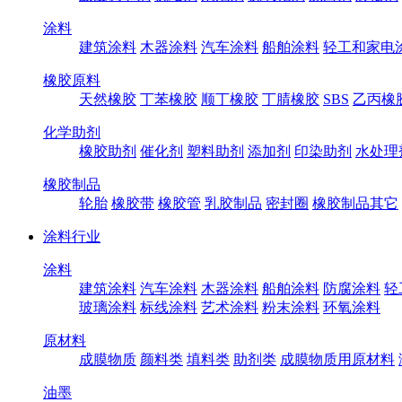
涂料
建筑涂料
木器涂料
汽车涂料
船舶涂料
轻工和家电
橡胶原料
天然橡胶
丁苯橡胶
顺丁橡胶
丁腈橡胶
SBS
乙丙橡
化学助剂
橡胶助剂
催化剂
塑料助剂
添加剂
印染助剂
水处理
橡胶制品
轮胎
橡胶带
橡胶管
乳胶制品
密封圈
橡胶制品其它
涂料行业
涂料
建筑涂料
汽车涂料
木器涂料
船舶涂料
防腐涂料
轻
玻璃涂料
标线涂料
艺术涂料
粉末涂料
环氧涂料
原材料
成膜物质
颜料类
填料类
助剂类
成膜物质用原材料
油墨