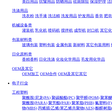
美白用品
抗皱用品
防晒用品
祛斑除痘
保湿护理
洁
洗涤用品
洗衣粉
洗手液
洗洁精
洗发用品
护发用品
香皂
肥皂
机械设备类
灌装机
乳化机
喷码机
搅拌机
成型机
封口机
其它化
包装材料类
玻璃包装
塑料包装
金属包装
新材料
其它包装用料
日化原料类
香精香料
日化洗涤
化妆化学用品
毛发用化学品
OEM及其它
OEM加工
OEM合作
OEM及其它其它
电子行业
工程塑料
聚酰胺/尼龙(PA)
聚碳酸酯(PC)
聚甲醛(POM)
聚苯醚
聚酰胺(PARA)
聚芳酯(PAR)
聚苯脂(PHB)
氟塑料(F)
物(MBS)
丙烯腈/乙烯/苯乙烯共聚物(AES)
酚醛树脂(