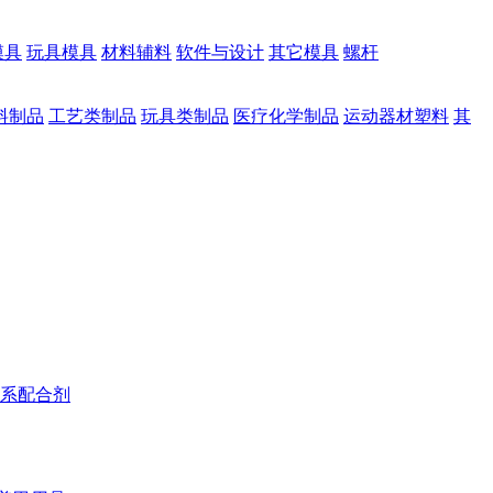
模具
玩具模具
材料辅料
软件与设计
其它模具
螺杆
料制品
工艺类制品
玩具类制品
医疗化学制品
运动器材塑料
其
系配合剂