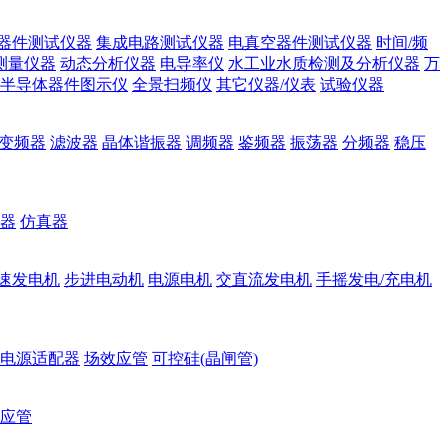
器件测试仪器
集成电路测试仪器
电真空器件测试仪器
时间/频
测量仪器
动态分析仪器
电导率仪
水工业水质检测及分析仪器
万
半导体器件图示仪
全景扫频仪
其它仪器/仪表
试验仪器
变频器
滤波器
晶体谐振器
调频器
鉴频器
振荡器
分频器
稳压
器
仿真器
速发电机
步进电动机
电源电机
交直流发电机
手摇发电/充电机
电源适配器
场效应管
可控硅(晶闸管)
应管