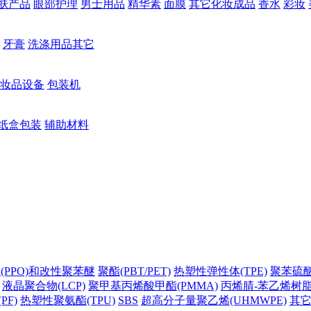
肤产品
眼部护理
男士用品
精华素
面膜
其它化妆成品
香水
彩妆
牙膏
洗涤用品其它
妆品设备
包装机
纸盒包装
辅助材料
(PPO)和改性聚苯醚
聚酯(PBT/PET)
热塑性弹性体(TPE)
聚苯硫醚(
液晶聚合物(LCP)
聚甲基丙烯酸甲酯(PMMA)
丙烯腈-苯乙烯树脂(
PF)
热塑性聚氨酯(TPU)
SBS
超高分子量聚乙烯(UHMWPE)
其