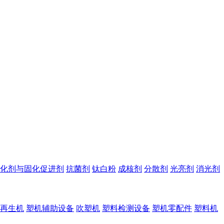
化剂与固化促进剂
抗菌剂
钛白粉
成核剂
分散剂
光亮剂
消光剂
再生机
塑机辅助设备
吹塑机
塑料检测设备
塑机零配件
塑料机