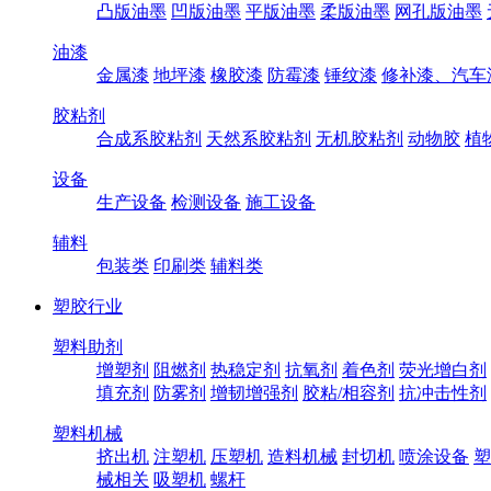
凸版油墨
凹版油墨
平版油墨
柔版油墨
网孔版油墨
油漆
金属漆
地坪漆
橡胶漆
防霉漆
锤纹漆
修补漆、汽车
胶粘剂
合成系胶粘剂
天然系胶粘剂
无机胶粘剂
动物胶
植
设备
生产设备
检测设备
施工设备
辅料
包装类
印刷类
辅料类
塑胶行业
塑料助剂
增塑剂
阻燃剂
热稳定剂
抗氧剂
着色剂
荧光增白剂
填充剂
防雾剂
增韧增强剂
胶粘/相容剂
抗冲击性剂
塑料机械
挤出机
注塑机
压塑机
造料机械
封切机
喷涂设备
塑
械相关
吸塑机
螺杆