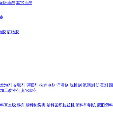
无版油墨
其它油墨
漆
物胶
矿物胶
发泡剂
交联剂
偶联剂
抗静电剂
润滑剂
脱模剂
流滴剂
防霉剂
固
加工改性剂
其它助剂
料真空吸塑机
塑料制袋机
塑料圆织拉丝机
塑料印刷机
废旧塑料