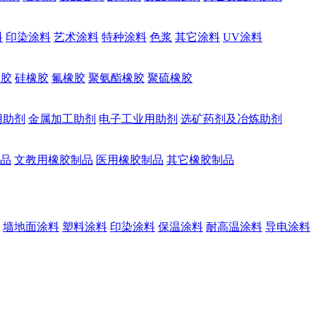
料
印染涂料
艺术涂料
特种涂料
色浆
其它涂料
UV涂料
橡胶
硅橡胶
氟橡胶
聚氨酯橡胶
聚硫橡胶
用助剂
金属加工助剂
电子工业用助剂
选矿药剂及冶炼助剂
品
文教用橡胶制品
医用橡胶制品
其它橡胶制品
墙地面涂料
塑料涂料
印染涂料
保温涂料
耐高温涂料
导电涂料