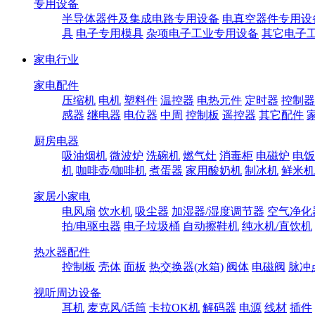
专用设备
半导体器件及集成电路专用设备
电真空器件专用设
具
电子专用模具
杂项电子工业专用设备
其它电子
家电行业
家电配件
压缩机
电机
塑料件
温控器
电热元件
定时器
控制器
感器
继电器
电位器
中周
控制板
遥控器
其它配件
厨房电器
吸油烟机
微波炉
洗碗机
燃气灶
消毒柜
电磁炉
电饭
机
咖啡壶/咖啡机
煮蛋器
家用酸奶机
制冰机
鲜米机
家居小家电
电风扇
饮水机
吸尘器
加湿器/湿度调节器
空气净化
拍/电驱虫器
电子垃圾桶
自动擦鞋机
纯水机/直饮机
热水器配件
控制板
壳体
面板
热交换器(水箱)
阀体
电磁阀
脉冲
视听周边设备
耳机
麦克风/话筒
卡拉OK机
解码器
电源
线材
插件