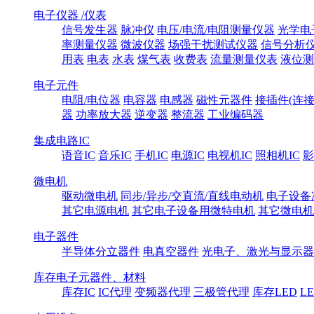
电子仪器 /仪表
信号发生器
脉冲仪
电压/电流/电阻测量仪器
光学电
率测量仪器
微波仪器
场强干扰测试仪器
信号分析
用表
电表
水表
煤气表
收费表
流量测量仪表
液位测
电子元件
电阻/电位器
电容器
电感器
磁性元器件
接插件(连接
器
功率放大器
逆变器
整流器
工业编码器
集成电路IC
语音IC
音乐IC
手机IC
电源IC
电视机IC
照相机IC
影
微电机
驱动微电机
同步/异步/交直流/直线电动机
电子设备
其它电源电机
其它电子设备用微特电机
其它微电机
电子器件
半导体分立器件
电真空器件
光电子、激光与显示器
库存电子元器件、材料
库存IC
IC代理
变频器代理
三极管代理
库存LED
L