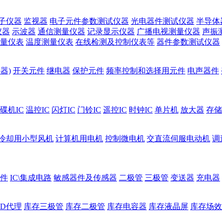
子仪器
监视器
电子元件参数测试仪器
光电器件测试仪器
半导体
仪器
示波器
通信测量仪器
记录显示仪器
广播电视测量仪器
声振
量仪表
温度测量仪表
在线检测及控制仪表等
器件参数测试仪器
器)
开关元件
继电器
保护元件
频率控制和选择用元件
电声器件
碟机IC
温控IC
闪灯IC
门铃IC
遥控IC
时钟IC
单片机
放大器
存储
冷却用小型风机
计算机用电机
控制微电机
交直流伺服电动机
调
件
IC\集成电路
敏感器件及传感器
二极管
三极管
变送器
充电器
ED代理
库存三极管
库存二极管
库存电容器
库存液晶屏
库存场效