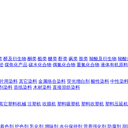
类
醛及衍生物
酮类
酯类
醚类
酐类
砜类
胺类
羧酸及衍生物
羧酸
烃
煤焦化产品
碳水化合物
偶氮化合物
重氮化合物
液体有机原料
片用染料
其它染料
金属络合染料
荧光增白剂
酸性染料
中性染
剂染料
造纸染料
木材染料
直接混纺染料
其它塑料机械
注塑机
吹膜机
塑料吸塑机
塑料吹塑机
塑料压延机
着色剂
护色剂
乳化剂
增味剂
水分保持剂
营养强化剂
防腐剂
甜