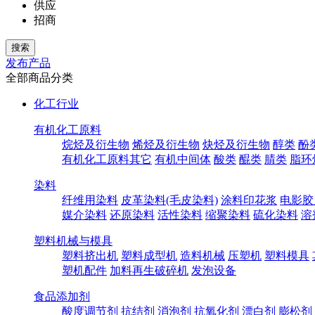
供应
招商
发布产品
全部商品分类
化工行业
有机化工原料
烷烃及衍生物
烯烃及衍生物
炔烃及衍生物
醇类
酚
有机化工原料其它
有机中间体
酸类
醌类
腈类
脂环
染料
纤维用染料
皮革染料(毛皮染料)
涂料印花浆
电影胶
媒介染料
还原染料
活性染料
缩聚染料
硫化染料
溶
塑料机械与模具
塑料挤出机
塑料成型机
造料机械
压塑机
塑料模具
塑机配件
加料再生破碎机
发泡设备
食品添加剂
酸度调节剂
抗结剂
消泡剂
抗氧化剂
漂白剂
膨松剂