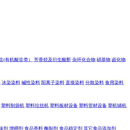
盐(有机酸盐类）
芳香烃及衍生酸酐
杂环化合物
硝基物
卤化物
料
冰染染料
碱性染料
阳离子染料
直接染料
分散染料
食用染料
塑料制袋机
塑料拉丝机
塑料板材设备
塑料管材设备
塑机辅机
味剂
增稠剂
食品香料
酶制剂
食品稳定剂
其它食品添加剂