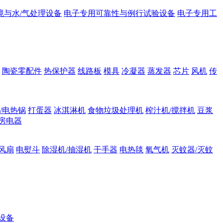
境与水/气处理设备
电子专用可靠性与例行试验设备
电子专用工
陶瓷零配件
热保护器
线路板
模具
冷凝器
蒸发器
芯片
风机
传
/电热锅
打蛋器
冰淇淋机
食物垃圾处理机
榨汁机/搅拌机
豆浆
房电器
风扇
电熨斗
除湿机/抽湿机
干手器
电热毯
氧气机
灭蚊器/灭蚊
设备