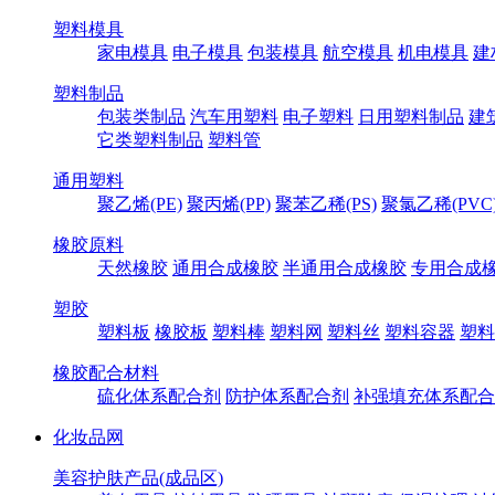
塑料模具
家电模具
电子模具
包装模具
航空模具
机电模具
建
塑料制品
包装类制品
汽车用塑料
电子塑料
日用塑料制品
建
它类塑料制品
塑料管
通用塑料
聚乙烯(PE)
聚丙烯(PP)
聚苯乙稀(PS)
聚氯乙稀(PVC
橡胶原料
天然橡胶
通用合成橡胶
半通用合成橡胶
专用合成
塑胶
塑料板
橡胶板
塑料棒
塑料网
塑料丝
塑料容器
塑料
橡胶配合材料
硫化体系配合剂
防护体系配合剂
补强填充体系配合
化妆品网
美容护肤产品(成品区)