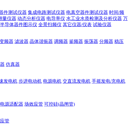
器件测试仪器
集成电路测试仪器
电真空器件测试仪器
时间/频
测量仪器
动态分析仪器
电导率仪
水工业水质检测及分析仪器
万
半导体器件图示仪
全景扫频仪
其它仪器/仪表
试验仪器
变频器
滤波器
晶体谐振器
调频器
鉴频器
振荡器
分频器
稳压
器
仿真器
速发电机
步进电动机
电源电机
交直流发电机
手摇发电/充电机
电源适配器
场效应管
可控硅(晶闸管)
应管