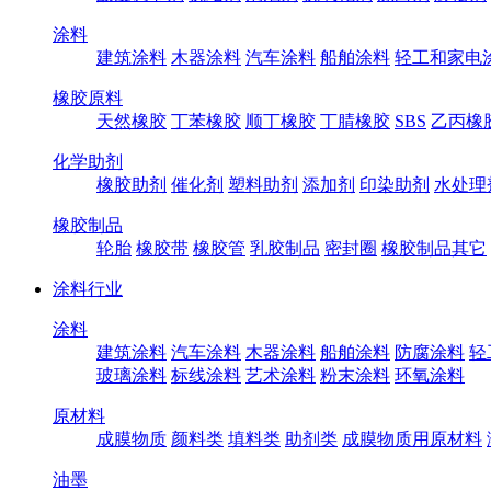
涂料
建筑涂料
木器涂料
汽车涂料
船舶涂料
轻工和家电
橡胶原料
天然橡胶
丁苯橡胶
顺丁橡胶
丁腈橡胶
SBS
乙丙橡
化学助剂
橡胶助剂
催化剂
塑料助剂
添加剂
印染助剂
水处理
橡胶制品
轮胎
橡胶带
橡胶管
乳胶制品
密封圈
橡胶制品其它
涂料行业
涂料
建筑涂料
汽车涂料
木器涂料
船舶涂料
防腐涂料
轻
玻璃涂料
标线涂料
艺术涂料
粉末涂料
环氧涂料
原材料
成膜物质
颜料类
填料类
助剂类
成膜物质用原材料
油墨