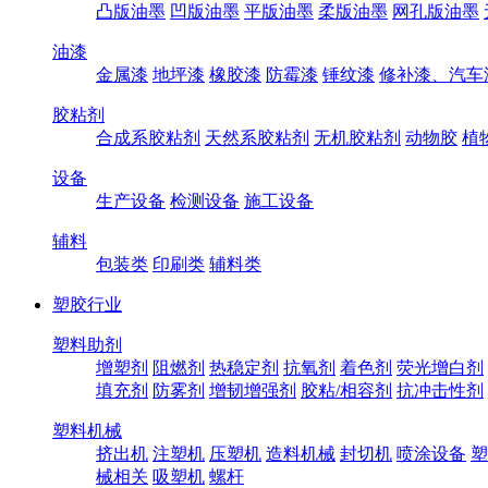
凸版油墨
凹版油墨
平版油墨
柔版油墨
网孔版油墨
油漆
金属漆
地坪漆
橡胶漆
防霉漆
锤纹漆
修补漆、汽车
胶粘剂
合成系胶粘剂
天然系胶粘剂
无机胶粘剂
动物胶
植
设备
生产设备
检测设备
施工设备
辅料
包装类
印刷类
辅料类
塑胶行业
塑料助剂
增塑剂
阻燃剂
热稳定剂
抗氧剂
着色剂
荧光增白剂
填充剂
防雾剂
增韧增强剂
胶粘/相容剂
抗冲击性剂
塑料机械
挤出机
注塑机
压塑机
造料机械
封切机
喷涂设备
塑
械相关
吸塑机
螺杆