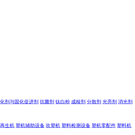
化剂与固化促进剂
抗菌剂
钛白粉
成核剂
分散剂
光亮剂
消光剂
再生机
塑机辅助设备
吹塑机
塑料检测设备
塑机零配件
塑料机