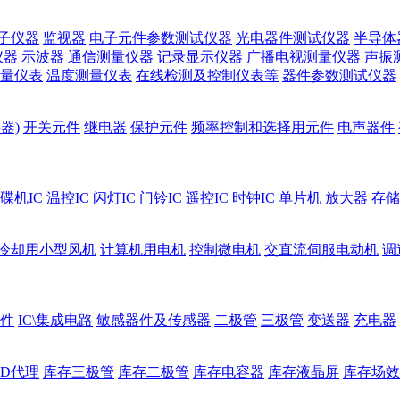
子仪器
监视器
电子元件参数测试仪器
光电器件测试仪器
半导体
仪器
示波器
通信测量仪器
记录显示仪器
广播电视测量仪器
声振
量仪表
温度测量仪表
在线检测及控制仪表等
器件参数测试仪器
器)
开关元件
继电器
保护元件
频率控制和选择用元件
电声器件
碟机IC
温控IC
闪灯IC
门铃IC
遥控IC
时钟IC
单片机
放大器
存储
冷却用小型风机
计算机用电机
控制微电机
交直流伺服电动机
调
件
IC\集成电路
敏感器件及传感器
二极管
三极管
变送器
充电器
ED代理
库存三极管
库存二极管
库存电容器
库存液晶屏
库存场效