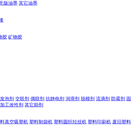
无版油墨
其它油墨
漆
物胶
矿物胶
发泡剂
交联剂
偶联剂
抗静电剂
润滑剂
脱模剂
流滴剂
防霉剂
固
加工改性剂
其它助剂
料真空吸塑机
塑料制袋机
塑料圆织拉丝机
塑料印刷机
废旧塑料