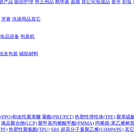
肤产品
眼部护理
男士用品
精华素
面膜
其它化妆成品
香水
彩妆
牙膏
洗涤用品其它
妆品设备
包装机
纸盒包装
辅助材料
(PPO)和改性聚苯醚
聚酯(PBT/PET)
热塑性弹性体(TPE)
聚苯硫醚(
液晶聚合物(LCP)
聚甲基丙烯酸甲酯(PMMA)
丙烯腈-苯乙烯树脂(
PF)
热塑性聚氨酯(TPU)
SBS
超高分子量聚乙烯(UHMWPE)
其