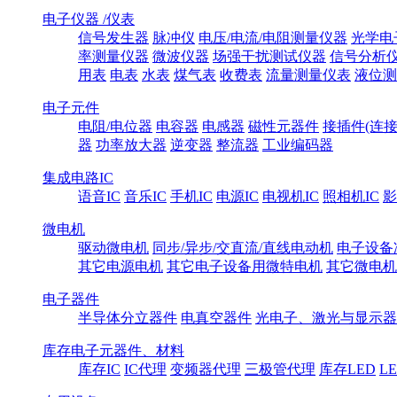
电子仪器 /仪表
信号发生器
脉冲仪
电压/电流/电阻测量仪器
光学电
率测量仪器
微波仪器
场强干扰测试仪器
信号分析
用表
电表
水表
煤气表
收费表
流量测量仪表
液位测
电子元件
电阻/电位器
电容器
电感器
磁性元器件
接插件(连接
器
功率放大器
逆变器
整流器
工业编码器
集成电路IC
语音IC
音乐IC
手机IC
电源IC
电视机IC
照相机IC
影
微电机
驱动微电机
同步/异步/交直流/直线电动机
电子设备
其它电源电机
其它电子设备用微特电机
其它微电机
电子器件
半导体分立器件
电真空器件
光电子、激光与显示器
库存电子元器件、材料
库存IC
IC代理
变频器代理
三极管代理
库存LED
L