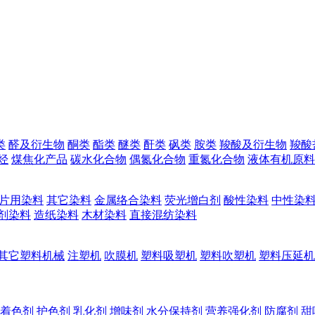
类
醛及衍生物
酮类
酯类
醚类
酐类
砜类
胺类
羧酸及衍生物
羧酸
烃
煤焦化产品
碳水化合物
偶氮化合物
重氮化合物
液体有机原料
片用染料
其它染料
金属络合染料
荧光增白剂
酸性染料
中性染
剂染料
造纸染料
木材染料
直接混纺染料
其它塑料机械
注塑机
吹膜机
塑料吸塑机
塑料吹塑机
塑料压延机
着色剂
护色剂
乳化剂
增味剂
水分保持剂
营养强化剂
防腐剂
甜