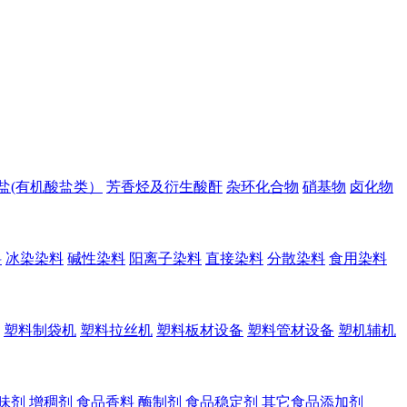
盐(有机酸盐类）
芳香烃及衍生酸酐
杂环化合物
硝基物
卤化物
料
冰染染料
碱性染料
阳离子染料
直接染料
分散染料
食用染料
塑料制袋机
塑料拉丝机
塑料板材设备
塑料管材设备
塑机辅机
味剂
增稠剂
食品香料
酶制剂
食品稳定剂
其它食品添加剂