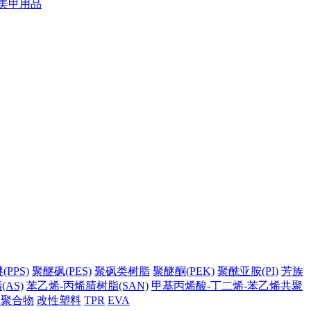
美甲用品
PPS)
聚醚砜(PES)
聚砜类树脂
聚醚酮(PEK)
聚酰亚胺(PI)
芳族
AS)
苯乙烯-丙烯腈树脂(SAN)
甲基丙烯酸-丁二烯-苯乙烯共聚
它聚合物
改性塑料
TPR
EVA