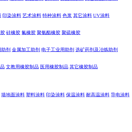
料
印染涂料
艺术涂料
特种涂料
色浆
其它涂料
UV涂料
橡胶
硅橡胶
氟橡胶
聚氨酯橡胶
聚硫橡胶
用助剂
金属加工助剂
电子工业用助剂
选矿药剂及冶炼助剂
品
文教用橡胶制品
医用橡胶制品
其它橡胶制品
墙地面涂料
塑料涂料
印染涂料
保温涂料
耐高温涂料
导电涂料