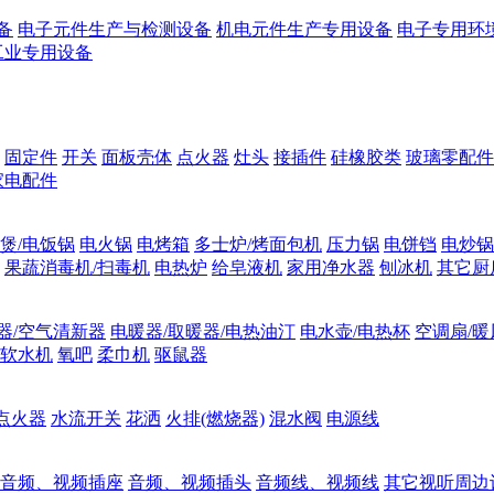
备
电子元件生产与检测设备
机电元件生产专用设备
电子专用环
工业专用设备
固定件
开关
面板壳体
点火器
灶头
接插件
硅橡胶类
玻璃零配件
家电配件
煲/电饭锅
电火锅
电烤箱
多士炉/烤面包机
压力锅
电饼铛
电炒锅
果蔬消毒机/扫毒机
电热炉
给皂液机
家用净水器
刨冰机
其它厨
器/空气清新器
电暖器/取暖器/电热油汀
电水壶/电热杯
空调扇/暖
软水机
氧吧
柔巾机
驱鼠器
点火器
水流开关
花洒
火排(燃烧器)
混水阀
电源线
音频、视频插座
音频、视频插头
音频线、视频线
其它视听周边