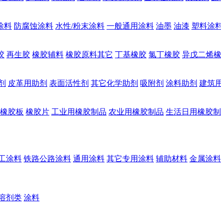
涂料
防腐蚀涂料
水性/粉末涂料
一般通用涂料
油墨
油漆
塑料涂
胶
再生胶
橡胶辅料
橡胶原料其它
丁基橡胶
氯丁橡胶
异戊二烯
剂
皮革用助剂
表面活性剂
其它化学助剂
吸附剂
涂料助剂
建筑
橡胶板
橡胶片
工业用橡胶制品
农业用橡胶制品
生活日用橡胶制
工涂料
铁路公路涂料
通用涂料
其它专用涂料
辅助材料
金属涂料
溶剂类
涂料