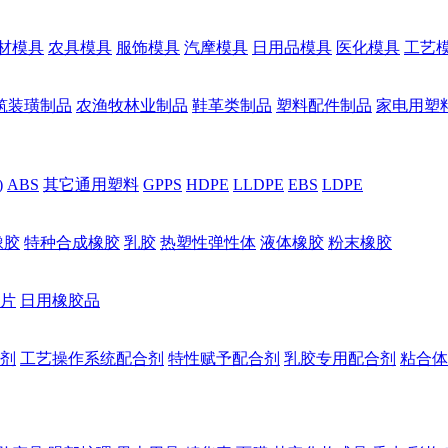
材模具
农具模具
服饰模具
汽摩模具
日用品模具
医化模具
工艺
筑装璜制品
农渔牧林业制品
鞋革类制品
塑料配件制品
家电用塑
)
ABS
其它通用塑料
GPPS
HDPE
LLDPE
EBS
LDPE
橡胶
特种合成橡胶
乳胶
热塑性弹性体
液体橡胶
粉末橡胶
片
日用橡胶品
剂
工艺操作系统配合剂
特性赋予配合剂
乳胶专用配合剂
粘合体