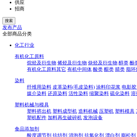
供应
招商
发布产品
全部商品分类
化工行业
有机化工原料
烷烃及衍生物
烯烃及衍生物
炔烃及衍生物
醇类
酚
有机化工原料其它
有机中间体
酸类
醌类
腈类
脂环
染料
纤维用染料
皮革染料(毛皮染料)
涂料印花浆
电影胶
媒介染料
还原染料
活性染料
缩聚染料
硫化染料
溶
塑料机械与模具
塑料挤出机
塑料成型机
造料机械
压塑机
塑料模具
塑机配件
加料再生破碎机
发泡设备
食品添加剂
酸度调节剂
抗结剂
消泡剂
抗氧化剂
漂白剂
膨松剂