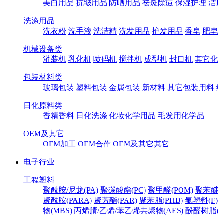
美白用品
抗皱用品
防晒用品
祛斑除痘
保湿护理
洁
洗涤用品
洗衣粉
洗手液
洗洁精
洗发用品
护发用品
香皂
肥皂
机械设备类
灌装机
乳化机
喷码机
搅拌机
成型机
封口机
其它化
包装材料类
玻璃包装
塑料包装
金属包装
新材料
其它包装用料
日化原料类
香精香料
日化洗涤
化妆化学用品
毛发用化学品
OEM及其它
OEM加工
OEM合作
OEM及其它其它
电子行业
工程塑料
聚酰胺/尼龙(PA)
聚碳酸酯(PC)
聚甲醛(POM)
聚苯醚
聚酰胺(PARA)
聚芳酯(PAR)
聚苯脂(PHB)
氟塑料(F)
物(MBS)
丙烯腈/乙烯/苯乙烯共聚物(AES)
酚醛树脂(