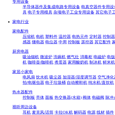
专用设备
半导体器件及集成电路专用设备
电真空器件专用设
具
电子专用模具
杂项电子工业专用设备
其它电子
家电行业
家电配件
压缩机
电机
塑料件
温控器
电热元件
定时器
控制器
感器
继电器
电位器
中周
控制板
遥控器
其它配件
厨房电器
吸油烟机
微波炉
洗碗机
燃气灶
消毒柜
电磁炉
电饭
机
咖啡壶/咖啡机
煮蛋器
家用酸奶机
制冰机
鲜米机
家居小家电
电风扇
饮水机
吸尘器
加湿器/湿度调节器
空气净化
拍/电驱虫器
电子垃圾桶
自动擦鞋机
纯水机/直饮机
热水器配件
控制板
壳体
面板
热交换器(水箱)
阀体
电磁阀
脉冲
视听周边设备
耳机
麦克风/话筒
卡拉OK机
解码器
电源
线材
插件