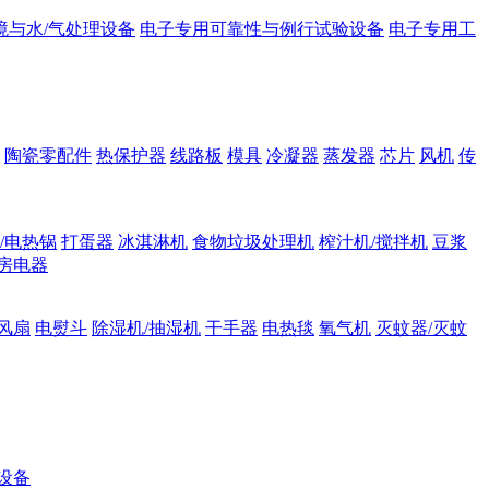
境与水/气处理设备
电子专用可靠性与例行试验设备
电子专用工
陶瓷零配件
热保护器
线路板
模具
冷凝器
蒸发器
芯片
风机
传
/电热锅
打蛋器
冰淇淋机
食物垃圾处理机
榨汁机/搅拌机
豆浆
房电器
风扇
电熨斗
除湿机/抽湿机
干手器
电热毯
氧气机
灭蚊器/灭蚊
设备