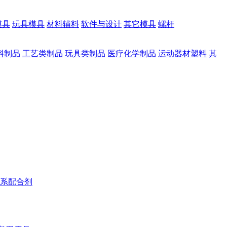
模具
玩具模具
材料辅料
软件与设计
其它模具
螺杆
料制品
工艺类制品
玩具类制品
医疗化学制品
运动器材塑料
其
系配合剂