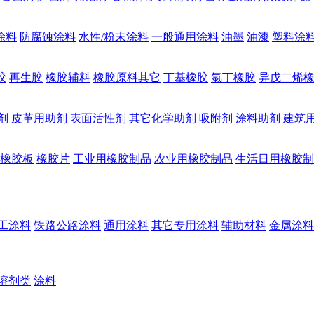
涂料
防腐蚀涂料
水性/粉末涂料
一般通用涂料
油墨
油漆
塑料涂
胶
再生胶
橡胶辅料
橡胶原料其它
丁基橡胶
氯丁橡胶
异戊二烯
剂
皮革用助剂
表面活性剂
其它化学助剂
吸附剂
涂料助剂
建筑
橡胶板
橡胶片
工业用橡胶制品
农业用橡胶制品
生活日用橡胶制
工涂料
铁路公路涂料
通用涂料
其它专用涂料
辅助材料
金属涂料
溶剂类
涂料