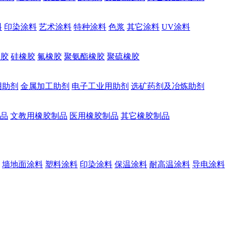
料
印染涂料
艺术涂料
特种涂料
色浆
其它涂料
UV涂料
橡胶
硅橡胶
氟橡胶
聚氨酯橡胶
聚硫橡胶
用助剂
金属加工助剂
电子工业用助剂
选矿药剂及冶炼助剂
品
文教用橡胶制品
医用橡胶制品
其它橡胶制品
墙地面涂料
塑料涂料
印染涂料
保温涂料
耐高温涂料
导电涂料