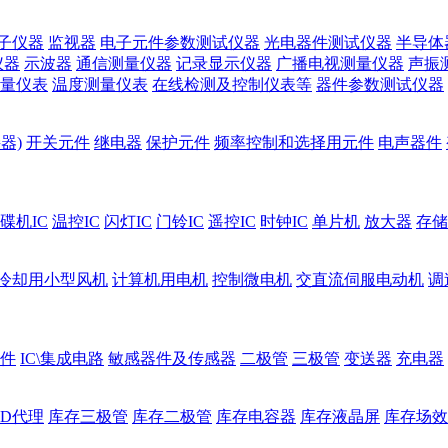
子仪器
监视器
电子元件参数测试仪器
光电器件测试仪器
半导体
仪器
示波器
通信测量仪器
记录显示仪器
广播电视测量仪器
声振
量仪表
温度测量仪表
在线检测及控制仪表等
器件参数测试仪器
器)
开关元件
继电器
保护元件
频率控制和选择用元件
电声器件
碟机IC
温控IC
闪灯IC
门铃IC
遥控IC
时钟IC
单片机
放大器
存储
冷却用小型风机
计算机用电机
控制微电机
交直流伺服电动机
调
件
IC\集成电路
敏感器件及传感器
二极管
三极管
变送器
充电器
ED代理
库存三极管
库存二极管
库存电容器
库存液晶屏
库存场效