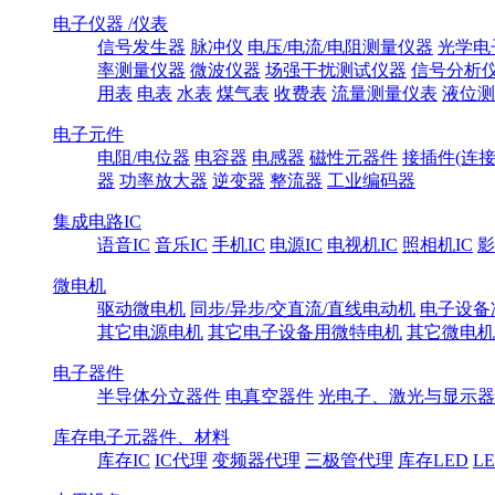
电子仪器 /仪表
信号发生器
脉冲仪
电压/电流/电阻测量仪器
光学电
率测量仪器
微波仪器
场强干扰测试仪器
信号分析
用表
电表
水表
煤气表
收费表
流量测量仪表
液位测
电子元件
电阻/电位器
电容器
电感器
磁性元器件
接插件(连接
器
功率放大器
逆变器
整流器
工业编码器
集成电路IC
语音IC
音乐IC
手机IC
电源IC
电视机IC
照相机IC
影
微电机
驱动微电机
同步/异步/交直流/直线电动机
电子设备
其它电源电机
其它电子设备用微特电机
其它微电机
电子器件
半导体分立器件
电真空器件
光电子、激光与显示器
库存电子元器件、材料
库存IC
IC代理
变频器代理
三极管代理
库存LED
L