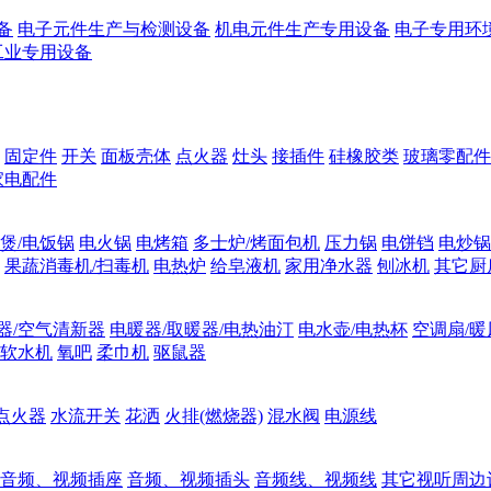
备
电子元件生产与检测设备
机电元件生产专用设备
电子专用环
工业专用设备
固定件
开关
面板壳体
点火器
灶头
接插件
硅橡胶类
玻璃零配件
家电配件
煲/电饭锅
电火锅
电烤箱
多士炉/烤面包机
压力锅
电饼铛
电炒锅
果蔬消毒机/扫毒机
电热炉
给皂液机
家用净水器
刨冰机
其它厨
器/空气清新器
电暖器/取暖器/电热油汀
电水壶/电热杯
空调扇/暖
软水机
氧吧
柔巾机
驱鼠器
点火器
水流开关
花洒
火排(燃烧器)
混水阀
电源线
音频、视频插座
音频、视频插头
音频线、视频线
其它视听周边