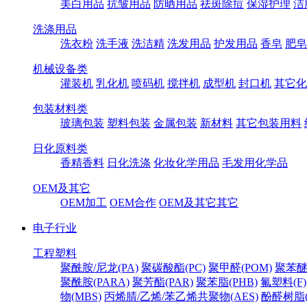
美白用品
抗皱用品
防晒用品
祛斑除痘
保湿护理
洁
洗涤用品
洗衣粉
洗手液
洗洁精
洗发用品
护发用品
香皂
肥皂
机械设备类
灌装机
乳化机
喷码机
搅拌机
成型机
封口机
其它化
包装材料类
玻璃包装
塑料包装
金属包装
新材料
其它包装用料
日化原料类
香精香料
日化洗涤
化妆化学用品
毛发用化学品
OEM及其它
OEM加工
OEM合作
OEM及其它其它
电子行业
工程塑料
聚酰胺/尼龙(PA)
聚碳酸酯(PC)
聚甲醛(POM)
聚苯醚
聚酰胺(PARA)
聚芳酯(PAR)
聚苯脂(PHB)
氟塑料(F)
物(MBS)
丙烯腈/乙烯/苯乙烯共聚物(AES)
酚醛树脂(