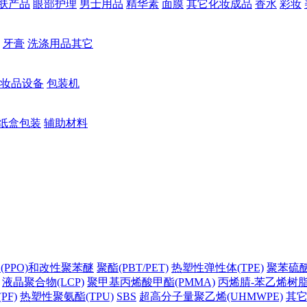
肤产品
眼部护理
男士用品
精华素
面膜
其它化妆成品
香水
彩妆
牙膏
洗涤用品其它
妆品设备
包装机
纸盒包装
辅助材料
(PPO)和改性聚苯醚
聚酯(PBT/PET)
热塑性弹性体(TPE)
聚苯硫醚(
液晶聚合物(LCP)
聚甲基丙烯酸甲酯(PMMA)
丙烯腈-苯乙烯树脂(
PF)
热塑性聚氨酯(TPU)
SBS
超高分子量聚乙烯(UHMWPE)
其