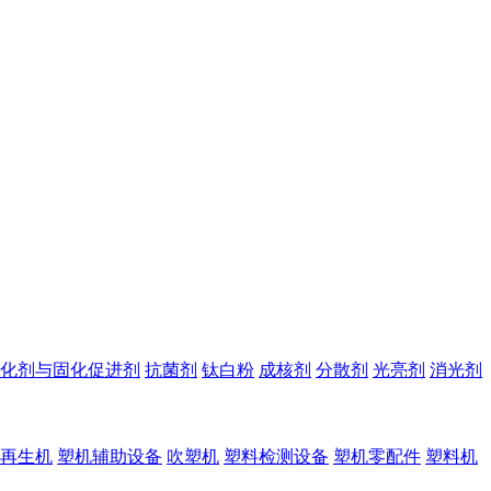
化剂与固化促进剂
抗菌剂
钛白粉
成核剂
分散剂
光亮剂
消光剂
再生机
塑机辅助设备
吹塑机
塑料检测设备
塑机零配件
塑料机