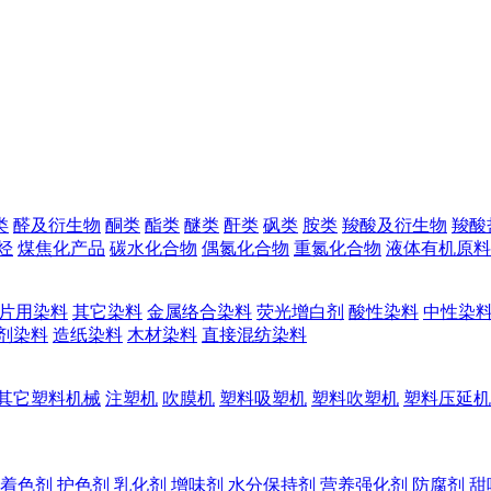
类
醛及衍生物
酮类
酯类
醚类
酐类
砜类
胺类
羧酸及衍生物
羧酸
烃
煤焦化产品
碳水化合物
偶氮化合物
重氮化合物
液体有机原料
片用染料
其它染料
金属络合染料
荧光增白剂
酸性染料
中性染
剂染料
造纸染料
木材染料
直接混纺染料
其它塑料机械
注塑机
吹膜机
塑料吸塑机
塑料吹塑机
塑料压延机
着色剂
护色剂
乳化剂
增味剂
水分保持剂
营养强化剂
防腐剂
甜