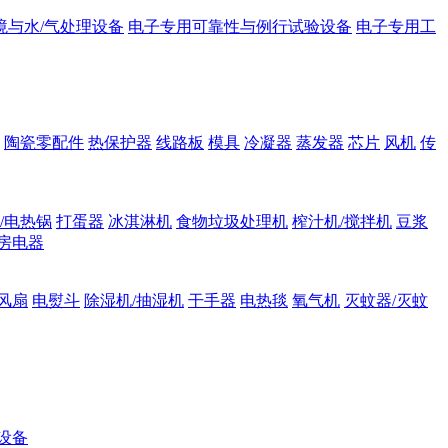
境与水/气处理设备
电子专用可靠性与例行试验设备
电子专用工
陶瓷零配件
热保护器
线路板
模具
冷凝器
蒸发器
芯片
风机
传
/电热锅
打蛋器
冰淇淋机
食物垃圾处理机
榨汁机/搅拌机
豆浆
房电器
风扇
电熨斗
除湿机/抽湿机
干手器
电热毯
氧气机
灭蚊器/灭蚊
设备