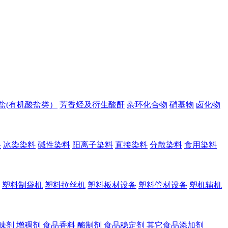
盐(有机酸盐类）
芳香烃及衍生酸酐
杂环化合物
硝基物
卤化物
料
冰染染料
碱性染料
阳离子染料
直接染料
分散染料
食用染料
塑料制袋机
塑料拉丝机
塑料板材设备
塑料管材设备
塑机辅机
味剂
增稠剂
食品香料
酶制剂
食品稳定剂
其它食品添加剂