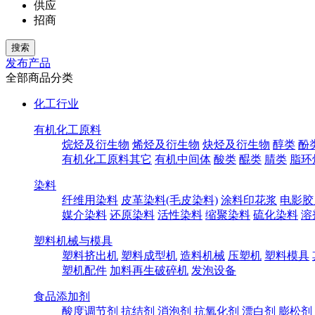
供应
招商
发布产品
全部商品分类
化工行业
有机化工原料
烷烃及衍生物
烯烃及衍生物
炔烃及衍生物
醇类
酚
有机化工原料其它
有机中间体
酸类
醌类
腈类
脂环
染料
纤维用染料
皮革染料(毛皮染料)
涂料印花浆
电影胶
媒介染料
还原染料
活性染料
缩聚染料
硫化染料
溶
塑料机械与模具
塑料挤出机
塑料成型机
造料机械
压塑机
塑料模具
塑机配件
加料再生破碎机
发泡设备
食品添加剂
酸度调节剂
抗结剂
消泡剂
抗氧化剂
漂白剂
膨松剂