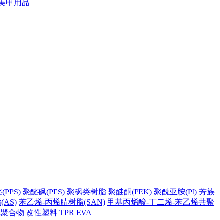
美甲用品
PPS)
聚醚砜(PES)
聚砜类树脂
聚醚酮(PEK)
聚酰亚胺(PI)
芳族
AS)
苯乙烯-丙烯腈树脂(SAN)
甲基丙烯酸-丁二烯-苯乙烯共聚
它聚合物
改性塑料
TPR
EVA