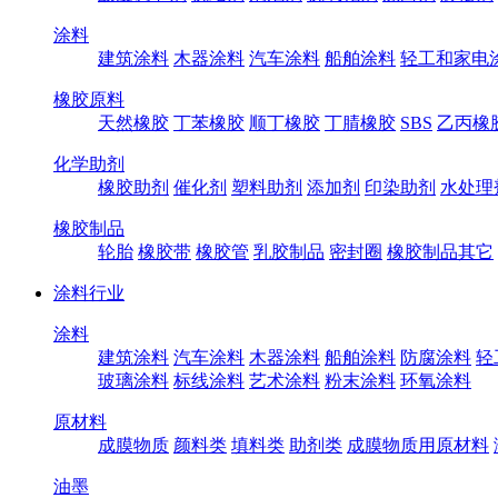
涂料
建筑涂料
木器涂料
汽车涂料
船舶涂料
轻工和家电
橡胶原料
天然橡胶
丁苯橡胶
顺丁橡胶
丁腈橡胶
SBS
乙丙橡
化学助剂
橡胶助剂
催化剂
塑料助剂
添加剂
印染助剂
水处理
橡胶制品
轮胎
橡胶带
橡胶管
乳胶制品
密封圈
橡胶制品其它
涂料行业
涂料
建筑涂料
汽车涂料
木器涂料
船舶涂料
防腐涂料
轻
玻璃涂料
标线涂料
艺术涂料
粉末涂料
环氧涂料
原材料
成膜物质
颜料类
填料类
助剂类
成膜物质用原材料
油墨