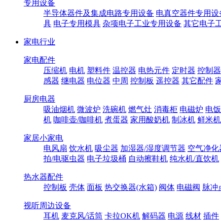
专用设备
半导体器件及集成电路专用设备
电真空器件专用设
具
电子专用模具
杂项电子工业专用设备
其它电子
家电行业
家电配件
压缩机
电机
塑料件
温控器
电热元件
定时器
控制器
感器
继电器
电位器
中周
控制板
遥控器
其它配件
厨房电器
吸油烟机
微波炉
洗碗机
燃气灶
消毒柜
电磁炉
电饭
机
咖啡壶/咖啡机
煮蛋器
家用酸奶机
制冰机
鲜米机
家居小家电
电风扇
饮水机
吸尘器
加湿器/湿度调节器
空气净化
拍/电驱虫器
电子垃圾桶
自动擦鞋机
纯水机/直饮机
热水器配件
控制板
壳体
面板
热交换器(水箱)
阀体
电磁阀
脉冲
视听周边设备
耳机
麦克风/话筒
卡拉OK机
解码器
电源
线材
插件