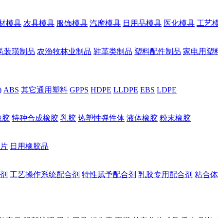
材模具
农具模具
服饰模具
汽摩模具
日用品模具
医化模具
工艺
筑装璜制品
农渔牧林业制品
鞋革类制品
塑料配件制品
家电用塑
)
ABS
其它通用塑料
GPPS
HDPE
LLDPE
EBS
LDPE
橡胶
特种合成橡胶
乳胶
热塑性弹性体
液体橡胶
粉末橡胶
片
日用橡胶品
剂
工艺操作系统配合剂
特性赋予配合剂
乳胶专用配合剂
粘合体