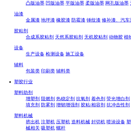
凸版油墨
凹版油墨
平版油墨
柔版油墨
网孔版油墨
油漆
金属漆
地坪漆
橡胶漆
防霉漆
锤纹漆
修补漆、汽车
胶粘剂
合成系胶粘剂
天然系胶粘剂
无机胶粘剂
动物胶
植
设备
生产设备
检测设备
施工设备
辅料
包装类
印刷类
辅料类
塑胶行业
塑料助剂
增塑剂
阻燃剂
热稳定剂
抗氧剂
着色剂
荧光增白剂
填充剂
防雾剂
增韧增强剂
胶粘/相容剂
抗冲击性剂
塑料机械
挤出机
注塑机
压塑机
造料机械
封切机
喷涂设备
塑
械相关
吸塑机
螺杆