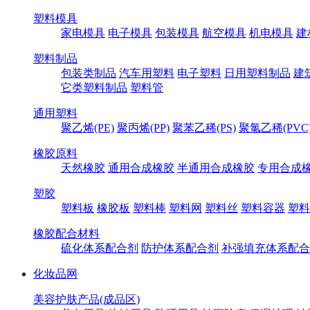
塑料模具
家电模具
电子模具
包装模具
航空模具
机电模具
建
塑料制品
包装类制品
汽车用塑料
电子塑料
日用塑料制品
建
它类塑料制品
塑料管
通用塑料
聚乙烯(PE)
聚丙烯(PP)
聚苯乙稀(PS)
聚氯乙稀(PVC
橡胶原料
天然橡胶
通用合成橡胶
半通用合成橡胶
专用合成
塑胶
塑料板
橡胶板
塑料棒
塑料网
塑料丝
塑料容器
塑料
橡胶配合材料
硫化体系配合剂
防护体系配合剂
补强填充体系配合
化妆品网
美容护肤产品(成品区)