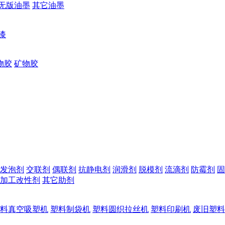
无版油墨
其它油墨
漆
物胶
矿物胶
发泡剂
交联剂
偶联剂
抗静电剂
润滑剂
脱模剂
流滴剂
防霉剂
固
加工改性剂
其它助剂
料真空吸塑机
塑料制袋机
塑料圆织拉丝机
塑料印刷机
废旧塑料