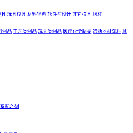
模具
玩具模具
材料辅料
软件与设计
其它模具
螺杆
料制品
工艺类制品
玩具类制品
医疗化学制品
运动器材塑料
其
系配合剂