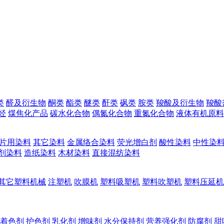
类
醛及衍生物
酮类
酯类
醚类
酐类
砜类
胺类
羧酸及衍生物
羧酸
烃
煤焦化产品
碳水化合物
偶氮化合物
重氮化合物
液体有机原料
片用染料
其它染料
金属络合染料
荧光增白剂
酸性染料
中性染
剂染料
造纸染料
木材染料
直接混纺染料
其它塑料机械
注塑机
吹膜机
塑料吸塑机
塑料吹塑机
塑料压延机
着色剂
护色剂
乳化剂
增味剂
水分保持剂
营养强化剂
防腐剂
甜