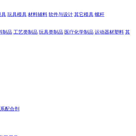
模具
玩具模具
材料辅料
软件与设计
其它模具
螺杆
料制品
工艺类制品
玩具类制品
医疗化学制品
运动器材塑料
其
系配合剂