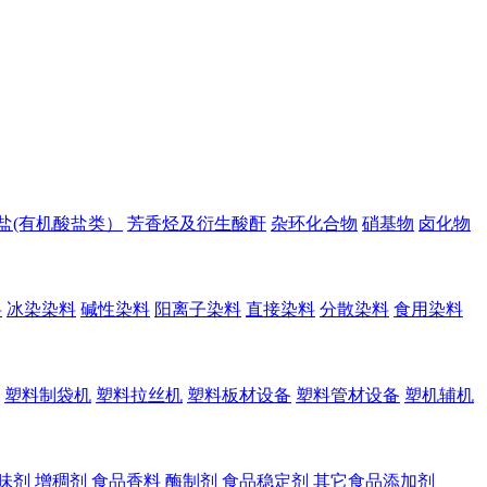
盐(有机酸盐类）
芳香烃及衍生酸酐
杂环化合物
硝基物
卤化物
料
冰染染料
碱性染料
阳离子染料
直接染料
分散染料
食用染料
塑料制袋机
塑料拉丝机
塑料板材设备
塑料管材设备
塑机辅机
味剂
增稠剂
食品香料
酶制剂
食品稳定剂
其它食品添加剂