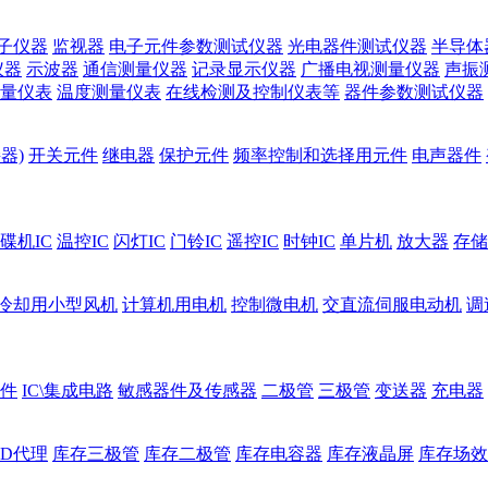
子仪器
监视器
电子元件参数测试仪器
光电器件测试仪器
半导体
仪器
示波器
通信测量仪器
记录显示仪器
广播电视测量仪器
声振
量仪表
温度测量仪表
在线检测及控制仪表等
器件参数测试仪器
器)
开关元件
继电器
保护元件
频率控制和选择用元件
电声器件
碟机IC
温控IC
闪灯IC
门铃IC
遥控IC
时钟IC
单片机
放大器
存储
冷却用小型风机
计算机用电机
控制微电机
交直流伺服电动机
调
件
IC\集成电路
敏感器件及传感器
二极管
三极管
变送器
充电器
ED代理
库存三极管
库存二极管
库存电容器
库存液晶屏
库存场效