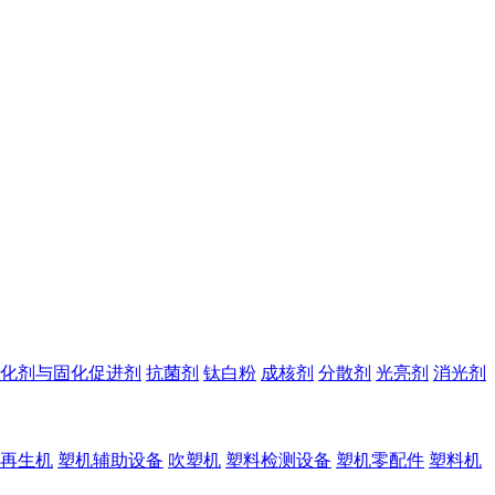
化剂与固化促进剂
抗菌剂
钛白粉
成核剂
分散剂
光亮剂
消光剂
再生机
塑机辅助设备
吹塑机
塑料检测设备
塑机零配件
塑料机