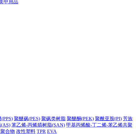
美甲用品
PPS)
聚醚砜(PES)
聚砜类树脂
聚醚酮(PEK)
聚酰亚胺(PI)
芳族
AS)
苯乙烯-丙烯腈树脂(SAN)
甲基丙烯酸-丁二烯-苯乙烯共聚
它聚合物
改性塑料
TPR
EVA