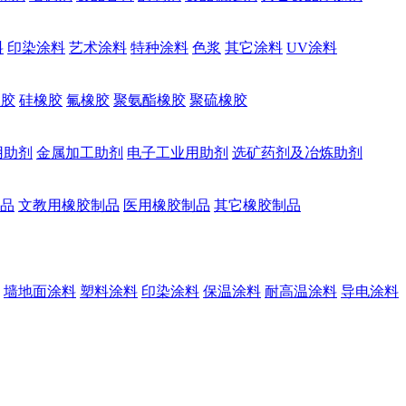
料
印染涂料
艺术涂料
特种涂料
色浆
其它涂料
UV涂料
橡胶
硅橡胶
氟橡胶
聚氨酯橡胶
聚硫橡胶
用助剂
金属加工助剂
电子工业用助剂
选矿药剂及冶炼助剂
品
文教用橡胶制品
医用橡胶制品
其它橡胶制品
墙地面涂料
塑料涂料
印染涂料
保温涂料
耐高温涂料
导电涂料