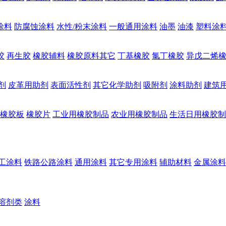
涂料
防腐蚀涂料
水性/粉末涂料
一般通用涂料
油墨
油漆
塑料涂
胶
再生胶
橡胶辅料
橡胶原料其它
丁基橡胶
氯丁橡胶
异戊二烯
剂
皮革用助剂
表面活性剂
其它化学助剂
吸附剂
涂料助剂
建筑
橡胶板
橡胶片
工业用橡胶制品
农业用橡胶制品
生活日用橡胶制
工涂料
铁路公路涂料
通用涂料
其它专用涂料
辅助材料
金属涂料
溶剂类
涂料