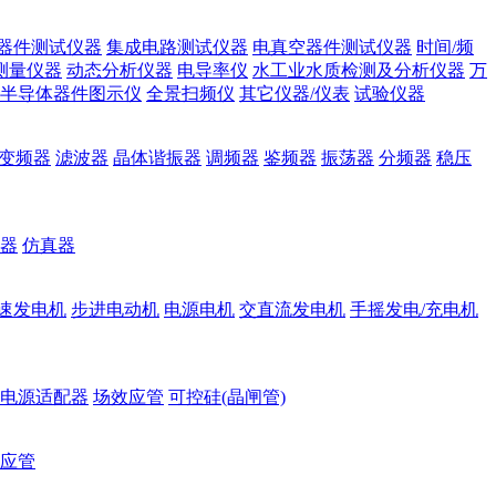
器件测试仪器
集成电路测试仪器
电真空器件测试仪器
时间/频
测量仪器
动态分析仪器
电导率仪
水工业水质检测及分析仪器
万
半导体器件图示仪
全景扫频仪
其它仪器/仪表
试验仪器
变频器
滤波器
晶体谐振器
调频器
鉴频器
振荡器
分频器
稳压
器
仿真器
速发电机
步进电动机
电源电机
交直流发电机
手摇发电/充电机
电源适配器
场效应管
可控硅(晶闸管)
应管