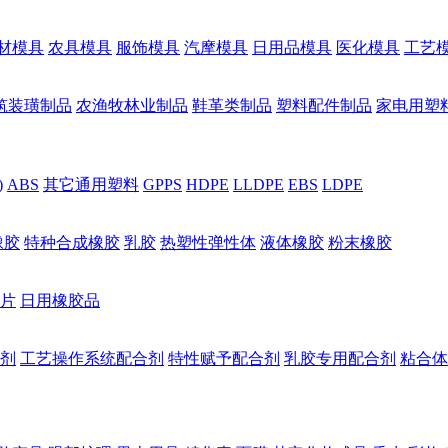
材模具
农具模具
服饰模具
汽摩模具
日用品模具
医化模具
工艺
筑装璜制品
农渔牧林业制品
鞋革类制品
塑料配件制品
家电用塑
)
ABS
其它通用塑料
GPPS
HDPE
LLDPE
EBS
LDPE
橡胶
特种合成橡胶
乳胶
热塑性弹性体
液体橡胶
粉末橡胶
片
日用橡胶品
剂
工艺操作系统配合剂
特性赋予配合剂
乳胶专用配合剂
粘合体