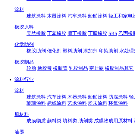
涂料
建筑涂料
木器涂料
汽车涂料
船舶涂料
轻工和家电
橡胶原料
天然橡胶
丁苯橡胶
顺丁橡胶
丁腈橡胶
SBS
乙丙橡
化学助剂
橡胶助剂
催化剂
塑料助剂
添加剂
印染助剂
水处理
橡胶制品
轮胎
橡胶带
橡胶管
乳胶制品
密封圈
橡胶制品其它
涂料行业
涂料
建筑涂料
汽车涂料
木器涂料
船舶涂料
防腐涂料
轻
玻璃涂料
标线涂料
艺术涂料
粉末涂料
环氧涂料
原材料
成膜物质
颜料类
填料类
助剂类
成膜物质用原材料
油墨