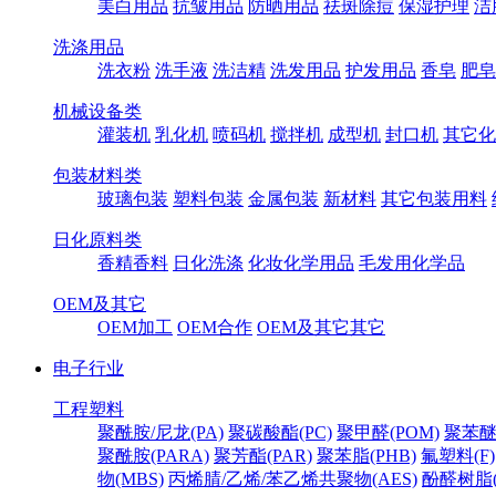
美白用品
抗皱用品
防晒用品
祛斑除痘
保湿护理
洁
洗涤用品
洗衣粉
洗手液
洗洁精
洗发用品
护发用品
香皂
肥皂
机械设备类
灌装机
乳化机
喷码机
搅拌机
成型机
封口机
其它化
包装材料类
玻璃包装
塑料包装
金属包装
新材料
其它包装用料
日化原料类
香精香料
日化洗涤
化妆化学用品
毛发用化学品
OEM及其它
OEM加工
OEM合作
OEM及其它其它
电子行业
工程塑料
聚酰胺/尼龙(PA)
聚碳酸酯(PC)
聚甲醛(POM)
聚苯醚
聚酰胺(PARA)
聚芳酯(PAR)
聚苯脂(PHB)
氟塑料(F)
物(MBS)
丙烯腈/乙烯/苯乙烯共聚物(AES)
酚醛树脂(