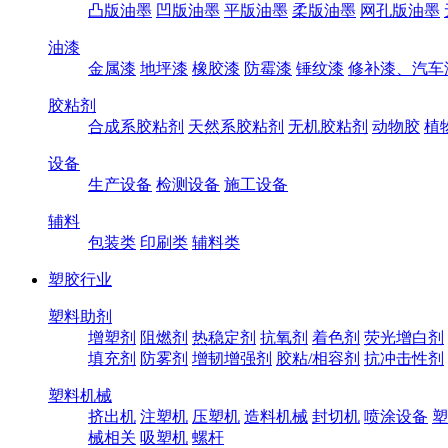
凸版油墨
凹版油墨
平版油墨
柔版油墨
网孔版油墨
油漆
金属漆
地坪漆
橡胶漆
防霉漆
锤纹漆
修补漆、汽车
胶粘剂
合成系胶粘剂
天然系胶粘剂
无机胶粘剂
动物胶
植
设备
生产设备
检测设备
施工设备
辅料
包装类
印刷类
辅料类
塑胶行业
塑料助剂
增塑剂
阻燃剂
热稳定剂
抗氧剂
着色剂
荧光增白剂
填充剂
防雾剂
增韧增强剂
胶粘/相容剂
抗冲击性剂
塑料机械
挤出机
注塑机
压塑机
造料机械
封切机
喷涂设备
塑
械相关
吸塑机
螺杆