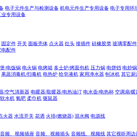
备
电子元件生产与检测设备
机电元件生产专用设备
电子专用环
工业专用设备
固定件
开关
面板壳体
点火器
灶头
接插件
硅橡胶类
玻璃零配件
家电配件
煲/电饭锅
电火锅
电烤箱
多士炉/烤面包机
压力锅
电饼铛
电炒锅
果蔬消毒机/扫毒机
电热炉
给皂液机
家用净水器
刨冰机
其它厨
器/空气清新器
电暖器/取暖器/电热油汀
电水壶/电热杯
空调扇/暖
软水机
氧吧
柔巾机
驱鼠器
点火器
水流开关
花洒
火排(燃烧器)
混水阀
电源线
音频、视频插座
音频、视频插头
音频线、视频线
其它视听周边