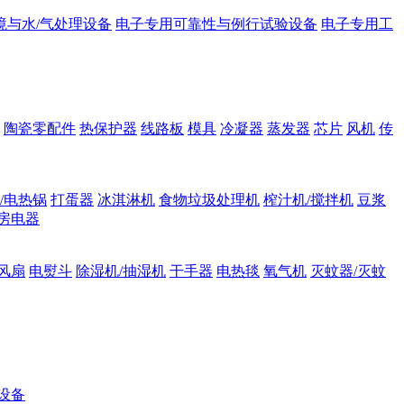
境与水/气处理设备
电子专用可靠性与例行试验设备
电子专用工
陶瓷零配件
热保护器
线路板
模具
冷凝器
蒸发器
芯片
风机
传
/电热锅
打蛋器
冰淇淋机
食物垃圾处理机
榨汁机/搅拌机
豆浆
房电器
风扇
电熨斗
除湿机/抽湿机
干手器
电热毯
氧气机
灭蚊器/灭蚊
设备