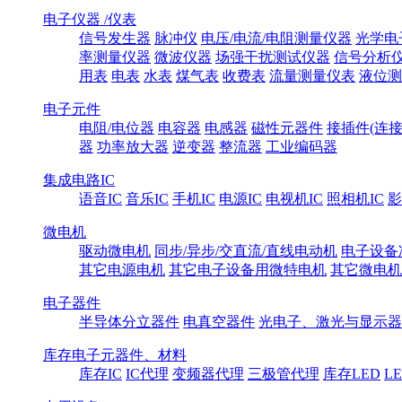
电子仪器 /仪表
信号发生器
脉冲仪
电压/电流/电阻测量仪器
光学电
率测量仪器
微波仪器
场强干扰测试仪器
信号分析
用表
电表
水表
煤气表
收费表
流量测量仪表
液位测
电子元件
电阻/电位器
电容器
电感器
磁性元器件
接插件(连接
器
功率放大器
逆变器
整流器
工业编码器
集成电路IC
语音IC
音乐IC
手机IC
电源IC
电视机IC
照相机IC
影
微电机
驱动微电机
同步/异步/交直流/直线电动机
电子设备
其它电源电机
其它电子设备用微特电机
其它微电机
电子器件
半导体分立器件
电真空器件
光电子、激光与显示器
库存电子元器件、材料
库存IC
IC代理
变频器代理
三极管代理
库存LED
L