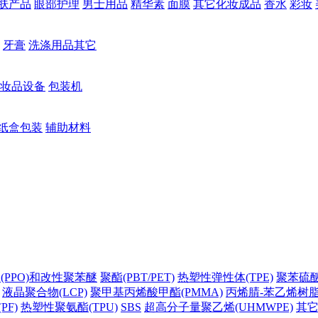
肤产品
眼部护理
男士用品
精华素
面膜
其它化妆成品
香水
彩妆
牙膏
洗涤用品其它
妆品设备
包装机
纸盒包装
辅助材料
(PPO)和改性聚苯醚
聚酯(PBT/PET)
热塑性弹性体(TPE)
聚苯硫醚(
液晶聚合物(LCP)
聚甲基丙烯酸甲酯(PMMA)
丙烯腈-苯乙烯树脂(
PF)
热塑性聚氨酯(TPU)
SBS
超高分子量聚乙烯(UHMWPE)
其