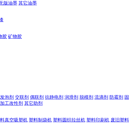
无版油墨
其它油墨
漆
物胶
矿物胶
发泡剂
交联剂
偶联剂
抗静电剂
润滑剂
脱模剂
流滴剂
防霉剂
固
加工改性剂
其它助剂
料真空吸塑机
塑料制袋机
塑料圆织拉丝机
塑料印刷机
废旧塑料