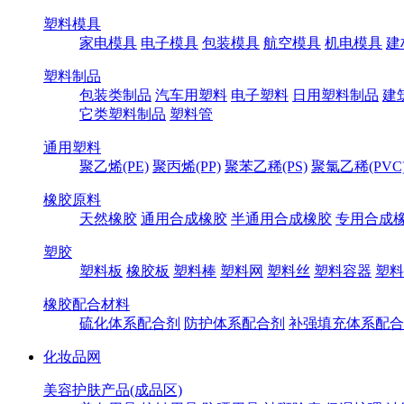
塑料模具
家电模具
电子模具
包装模具
航空模具
机电模具
建
塑料制品
包装类制品
汽车用塑料
电子塑料
日用塑料制品
建
它类塑料制品
塑料管
通用塑料
聚乙烯(PE)
聚丙烯(PP)
聚苯乙稀(PS)
聚氯乙稀(PVC
橡胶原料
天然橡胶
通用合成橡胶
半通用合成橡胶
专用合成
塑胶
塑料板
橡胶板
塑料棒
塑料网
塑料丝
塑料容器
塑料
橡胶配合材料
硫化体系配合剂
防护体系配合剂
补强填充体系配合
化妆品网
美容护肤产品(成品区)