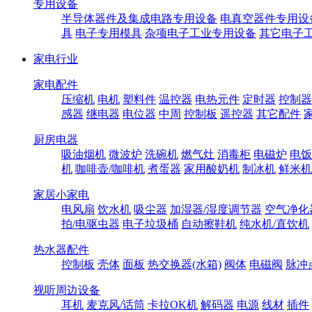
专用设备
半导体器件及集成电路专用设备
电真空器件专用设
具
电子专用模具
杂项电子工业专用设备
其它电子
家电行业
家电配件
压缩机
电机
塑料件
温控器
电热元件
定时器
控制器
感器
继电器
电位器
中周
控制板
遥控器
其它配件
厨房电器
吸油烟机
微波炉
洗碗机
燃气灶
消毒柜
电磁炉
电饭
机
咖啡壶/咖啡机
煮蛋器
家用酸奶机
制冰机
鲜米机
家居小家电
电风扇
饮水机
吸尘器
加湿器/湿度调节器
空气净化
拍/电驱虫器
电子垃圾桶
自动擦鞋机
纯水机/直饮机
热水器配件
控制板
壳体
面板
热交换器(水箱)
阀体
电磁阀
脉冲
视听周边设备
耳机
麦克风/话筒
卡拉OK机
解码器
电源
线材
插件