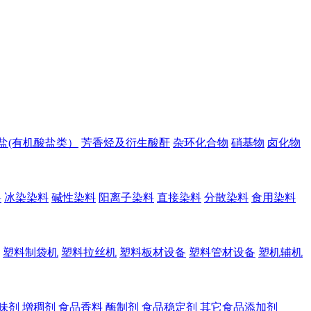
盐(有机酸盐类）
芳香烃及衍生酸酐
杂环化合物
硝基物
卤化物
料
冰染染料
碱性染料
阳离子染料
直接染料
分散染料
食用染料
塑料制袋机
塑料拉丝机
塑料板材设备
塑料管材设备
塑机辅机
味剂
增稠剂
食品香料
酶制剂
食品稳定剂
其它食品添加剂