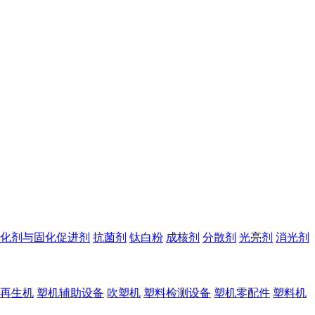
化剂与固化促进剂
抗菌剂
钛白粉
成核剂
分散剂
光亮剂
消光剂
再生机
塑机辅助设备
吹塑机
塑料检测设备
塑机零配件
塑料机