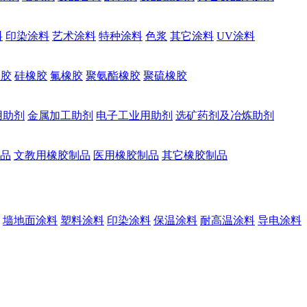
料
印染涂料
艺术涂料
特种涂料
色浆
其它涂料
UV涂料
橡胶
硅橡胶
氟橡胶
聚氨酯橡胶
聚硫橡胶
用助剂
金属加工助剂
电子工业用助剂
选矿药剂及冶炼助剂
品
文教用橡胶制品
医用橡胶制品
其它橡胶制品
墙地面涂料
塑料涂料
印染涂料
保温涂料
耐高温涂料
导电涂料