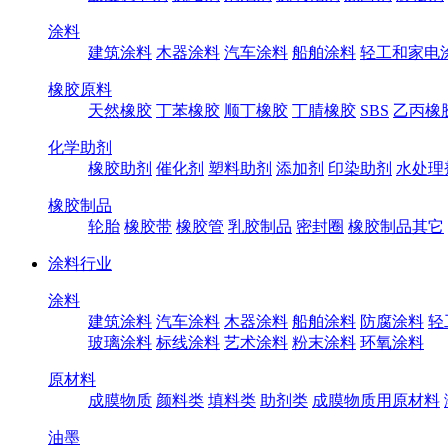
涂料
建筑涂料
木器涂料
汽车涂料
船舶涂料
轻工和家电
橡胶原料
天然橡胶
丁苯橡胶
顺丁橡胶
丁腈橡胶
SBS
乙丙橡
化学助剂
橡胶助剂
催化剂
塑料助剂
添加剂
印染助剂
水处理
橡胶制品
轮胎
橡胶带
橡胶管
乳胶制品
密封圈
橡胶制品其它
涂料行业
涂料
建筑涂料
汽车涂料
木器涂料
船舶涂料
防腐涂料
轻
玻璃涂料
标线涂料
艺术涂料
粉末涂料
环氧涂料
原材料
成膜物质
颜料类
填料类
助剂类
成膜物质用原材料
油墨