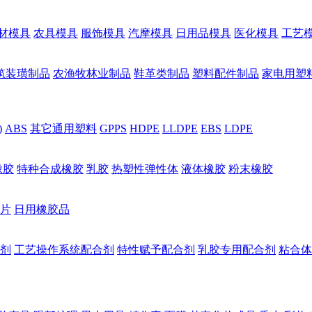
材模具
农具模具
服饰模具
汽摩模具
日用品模具
医化模具
工艺
筑装璜制品
农渔牧林业制品
鞋革类制品
塑料配件制品
家电用塑
)
ABS
其它通用塑料
GPPS
HDPE
LLDPE
EBS
LDPE
橡胶
特种合成橡胶
乳胶
热塑性弹性体
液体橡胶
粉末橡胶
片
日用橡胶品
剂
工艺操作系统配合剂
特性赋予配合剂
乳胶专用配合剂
粘合体