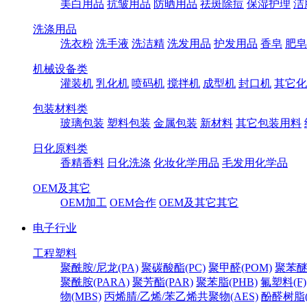
美白用品
抗皱用品
防晒用品
祛斑除痘
保湿护理
洁
洗涤用品
洗衣粉
洗手液
洗洁精
洗发用品
护发用品
香皂
肥皂
机械设备类
灌装机
乳化机
喷码机
搅拌机
成型机
封口机
其它化
包装材料类
玻璃包装
塑料包装
金属包装
新材料
其它包装用料
日化原料类
香精香料
日化洗涤
化妆化学用品
毛发用化学品
OEM及其它
OEM加工
OEM合作
OEM及其它其它
电子行业
工程塑料
聚酰胺/尼龙(PA)
聚碳酸酯(PC)
聚甲醛(POM)
聚苯醚
聚酰胺(PARA)
聚芳酯(PAR)
聚苯脂(PHB)
氟塑料(F)
物(MBS)
丙烯腈/乙烯/苯乙烯共聚物(AES)
酚醛树脂(