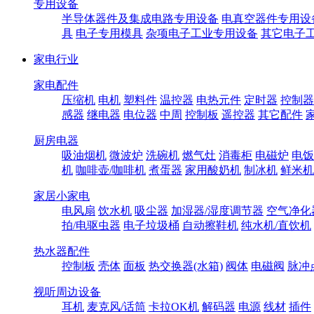
专用设备
半导体器件及集成电路专用设备
电真空器件专用设
具
电子专用模具
杂项电子工业专用设备
其它电子
家电行业
家电配件
压缩机
电机
塑料件
温控器
电热元件
定时器
控制器
感器
继电器
电位器
中周
控制板
遥控器
其它配件
厨房电器
吸油烟机
微波炉
洗碗机
燃气灶
消毒柜
电磁炉
电饭
机
咖啡壶/咖啡机
煮蛋器
家用酸奶机
制冰机
鲜米机
家居小家电
电风扇
饮水机
吸尘器
加湿器/湿度调节器
空气净化
拍/电驱虫器
电子垃圾桶
自动擦鞋机
纯水机/直饮机
热水器配件
控制板
壳体
面板
热交换器(水箱)
阀体
电磁阀
脉冲
视听周边设备
耳机
麦克风/话筒
卡拉OK机
解码器
电源
线材
插件