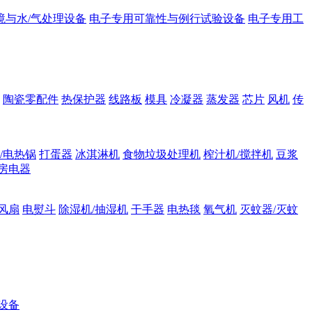
境与水/气处理设备
电子专用可靠性与例行试验设备
电子专用工
陶瓷零配件
热保护器
线路板
模具
冷凝器
蒸发器
芯片
风机
传
/电热锅
打蛋器
冰淇淋机
食物垃圾处理机
榨汁机/搅拌机
豆浆
房电器
风扇
电熨斗
除湿机/抽湿机
干手器
电热毯
氧气机
灭蚊器/灭蚊
设备