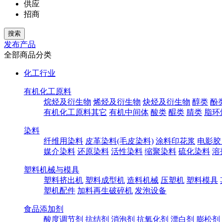
供应
招商
发布产品
全部商品分类
化工行业
有机化工原料
烷烃及衍生物
烯烃及衍生物
炔烃及衍生物
醇类
酚
有机化工原料其它
有机中间体
酸类
醌类
腈类
脂环
染料
纤维用染料
皮革染料(毛皮染料)
涂料印花浆
电影胶
媒介染料
还原染料
活性染料
缩聚染料
硫化染料
溶
塑料机械与模具
塑料挤出机
塑料成型机
造料机械
压塑机
塑料模具
塑机配件
加料再生破碎机
发泡设备
食品添加剂
酸度调节剂
抗结剂
消泡剂
抗氧化剂
漂白剂
膨松剂