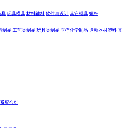
模具
玩具模具
材料辅料
软件与设计
其它模具
螺杆
料制品
工艺类制品
玩具类制品
医疗化学制品
运动器材塑料
其
系配合剂