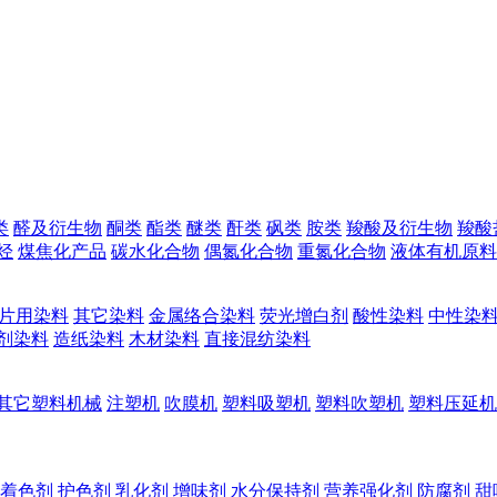
类
醛及衍生物
酮类
酯类
醚类
酐类
砜类
胺类
羧酸及衍生物
羧酸
烃
煤焦化产品
碳水化合物
偶氮化合物
重氮化合物
液体有机原料
片用染料
其它染料
金属络合染料
荧光增白剂
酸性染料
中性染
剂染料
造纸染料
木材染料
直接混纺染料
其它塑料机械
注塑机
吹膜机
塑料吸塑机
塑料吹塑机
塑料压延机
着色剂
护色剂
乳化剂
增味剂
水分保持剂
营养强化剂
防腐剂
甜