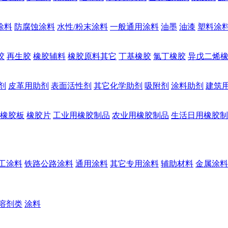
涂料
防腐蚀涂料
水性/粉末涂料
一般通用涂料
油墨
油漆
塑料涂
胶
再生胶
橡胶辅料
橡胶原料其它
丁基橡胶
氯丁橡胶
异戊二烯
剂
皮革用助剂
表面活性剂
其它化学助剂
吸附剂
涂料助剂
建筑
橡胶板
橡胶片
工业用橡胶制品
农业用橡胶制品
生活日用橡胶制
工涂料
铁路公路涂料
通用涂料
其它专用涂料
辅助材料
金属涂料
溶剂类
涂料