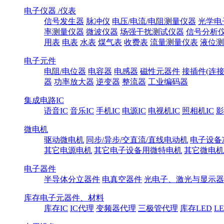
电子仪器 /仪表
信号发生器
脉冲仪
电压/电流/电阻测量仪器
光学电
率测量仪器
微波仪器
场强干扰测试仪器
信号分析
用表
电表
水表
煤气表
收费表
流量测量仪表
液位测
电子元件
电阻/电位器
电容器
电感器
磁性元器件
接插件(连接
器
功率放大器
逆变器
整流器
工业编码器
集成电路IC
语音IC
音乐IC
手机IC
电源IC
电视机IC
照相机IC
影
微电机
驱动微电机
同步/异步/交直流/直线电动机
电子设备
其它电源电机
其它电子设备用微特电机
其它微电机
电子器件
半导体分立器件
电真空器件
光电子、激光与显示器
库存电子元器件、材料
库存IC
IC代理
变频器代理
三极管代理
库存LED
L