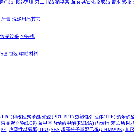
肤产品
眼部护理
男士用品
精华素
面膜
其它化妆成品
香水
彩妆
牙膏
洗涤用品其它
妆品设备
包装机
纸盒包装
辅助材料
(PPO)和改性聚苯醚
聚酯(PBT/PET)
热塑性弹性体(TPE)
聚苯硫醚(
液晶聚合物(LCP)
聚甲基丙烯酸甲酯(PMMA)
丙烯腈-苯乙烯树脂(
PF)
热塑性聚氨酯(TPU)
SBS
超高分子量聚乙烯(UHMWPE)
其