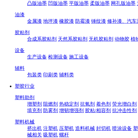
凸版油墨
凹版油墨
平版油墨
柔版油墨
网孔版油墨
油漆
金属漆
地坪漆
橡胶漆
防霉漆
锤纹漆
修补漆、汽车
胶粘剂
合成系胶粘剂
天然系胶粘剂
无机胶粘剂
动物胶
植
设备
生产设备
检测设备
施工设备
辅料
包装类
印刷类
辅料类
塑胶行业
塑料助剂
增塑剂
阻燃剂
热稳定剂
抗氧剂
着色剂
荧光增白剂
填充剂
防雾剂
增韧增强剂
胶粘/相容剂
抗冲击性剂
塑料机械
挤出机
注塑机
压塑机
造料机械
封切机
喷涂设备
塑
械相关
吸塑机
螺杆