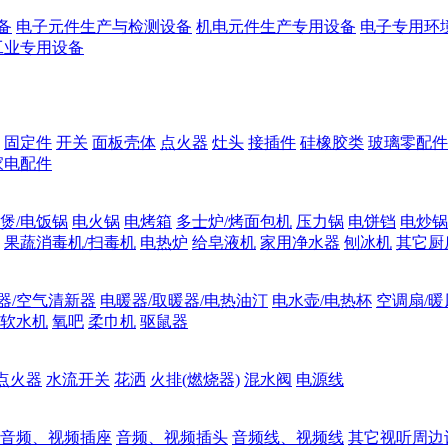
备
电子元件生产与检测设备
机电元件生产专用设备
电子专用环
工业专用设备
固定件
开关
面板壳体
点火器
灶头
接插件
硅橡胶类
玻璃零配件
家电配件
煲/电饭锅
电火锅
电烤箱
多士炉/烤面包机
压力锅
电饼铛
电炒锅
果蔬消毒机/扫毒机
电热炉
给皂液机
家用净水器
刨冰机
其它厨
器/空气清新器
电暖器/取暖器/电热油汀
电水壶/电热杯
空调扇/暖
软水机
氧吧
柔巾机
驱鼠器
点火器
水流开关
花洒
火排(燃烧器)
混水阀
电源线
音频、视频插座
音频、视频插头
音频线、视频线
其它视听周边