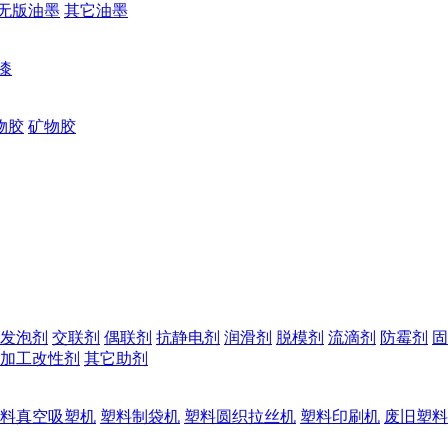
无版油墨
其它油墨
漆
物胶
矿物胶
发泡剂
交联剂
偶联剂
抗静电剂
润滑剂
脱模剂
流滴剂
防霉剂
固
加工改性剂
其它助剂
料真空吸塑机
塑料制袋机
塑料圆织拉丝机
塑料印刷机
废旧塑料