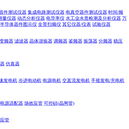
器件测试仪器
集成电路测试仪器
电真空器件测试仪器
时间/频
测量仪器
动态分析仪器
电导率仪
水工业水质检测及分析仪器
万
半导体器件图示仪
全景扫频仪
其它仪器/仪表
试验仪器
变频器
滤波器
晶体谐振器
调频器
鉴频器
振荡器
分频器
稳压
器
仿真器
速发电机
步进电动机
电源电机
交直流发电机
手摇发电/充电机
电源适配器
场效应管
可控硅(晶闸管)
应管