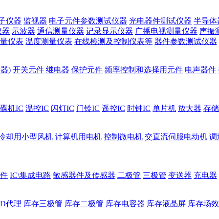
子仪器
监视器
电子元件参数测试仪器
光电器件测试仪器
半导体
仪器
示波器
通信测量仪器
记录显示仪器
广播电视测量仪器
声振
量仪表
温度测量仪表
在线检测及控制仪表等
器件参数测试仪器
器)
开关元件
继电器
保护元件
频率控制和选择用元件
电声器件
碟机IC
温控IC
闪灯IC
门铃IC
遥控IC
时钟IC
单片机
放大器
存储
冷却用小型风机
计算机用电机
控制微电机
交直流伺服电动机
调
件
IC\集成电路
敏感器件及传感器
二极管
三极管
变送器
充电器
ED代理
库存三极管
库存二极管
库存电容器
库存液晶屏
库存场效