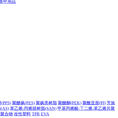
美甲用品
PPS)
聚醚砜(PES)
聚砜类树脂
聚醚酮(PEK)
聚酰亚胺(PI)
芳族
AS)
苯乙烯-丙烯腈树脂(SAN)
甲基丙烯酸-丁二烯-苯乙烯共聚
它聚合物
改性塑料
TPR
EVA