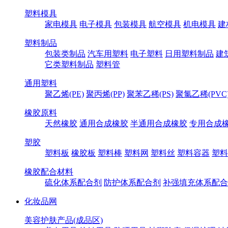
塑料模具
家电模具
电子模具
包装模具
航空模具
机电模具
建
塑料制品
包装类制品
汽车用塑料
电子塑料
日用塑料制品
建
它类塑料制品
塑料管
通用塑料
聚乙烯(PE)
聚丙烯(PP)
聚苯乙稀(PS)
聚氯乙稀(PVC
橡胶原料
天然橡胶
通用合成橡胶
半通用合成橡胶
专用合成
塑胶
塑料板
橡胶板
塑料棒
塑料网
塑料丝
塑料容器
塑料
橡胶配合材料
硫化体系配合剂
防护体系配合剂
补强填充体系配合
化妆品网
美容护肤产品(成品区)