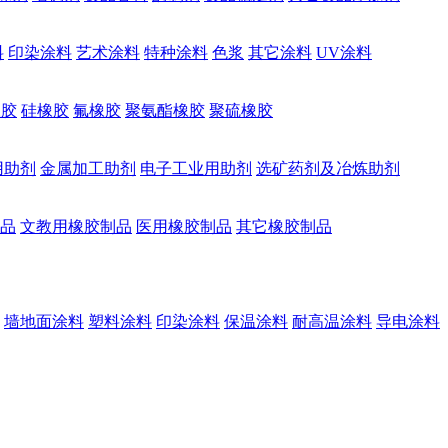
料
印染涂料
艺术涂料
特种涂料
色浆
其它涂料
UV涂料
橡胶
硅橡胶
氟橡胶
聚氨酯橡胶
聚硫橡胶
用助剂
金属加工助剂
电子工业用助剂
选矿药剂及冶炼助剂
品
文教用橡胶制品
医用橡胶制品
其它橡胶制品
墙地面涂料
塑料涂料
印染涂料
保温涂料
耐高温涂料
导电涂料