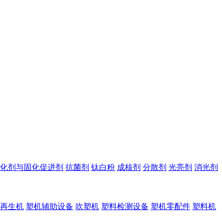
化剂与固化促进剂
抗菌剂
钛白粉
成核剂
分散剂
光亮剂
消光剂
再生机
塑机辅助设备
吹塑机
塑料检测设备
塑机零配件
塑料机