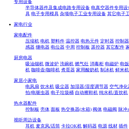
专用设备
半导体器件及集成电路专用设备
电真空器件专用设
具
电子专用模具
杂项电子工业专用设备
其它电子
家电行业
家电配件
压缩机
电机
塑料件
温控器
电热元件
定时器
控制器
感器
继电器
电位器
中周
控制板
遥控器
其它配件
厨房电器
吸油烟机
微波炉
洗碗机
燃气灶
消毒柜
电磁炉
电饭
机
咖啡壶/咖啡机
煮蛋器
家用酸奶机
制冰机
鲜米机
家居小家电
电风扇
饮水机
吸尘器
加湿器/湿度调节器
空气净化
拍/电驱虫器
电子垃圾桶
自动擦鞋机
纯水机/直饮机
热水器配件
控制板
壳体
面板
热交换器(水箱)
阀体
电磁阀
脉冲
视听周边设备
耳机
麦克风/话筒
卡拉OK机
解码器
电源
线材
插件