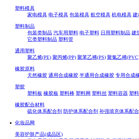
塑料模具
家电模具
电子模具
包装模具
航空模具
机电模具
建
塑料制品
包装类制品
汽车用塑料
电子塑料
日用塑料制品
建
它类塑料制品
塑料管
通用塑料
聚乙烯(PE)
聚丙烯(PP)
聚苯乙稀(PS)
聚氯乙稀(PVC
橡胶原料
天然橡胶
通用合成橡胶
半通用合成橡胶
专用合成
塑胶
塑料板
橡胶板
塑料棒
塑料网
塑料丝
塑料容器
塑料
橡胶配合材料
硫化体系配合剂
防护体系配合剂
补强填充体系配合
化妆品网
美容护肤产品(成品区)