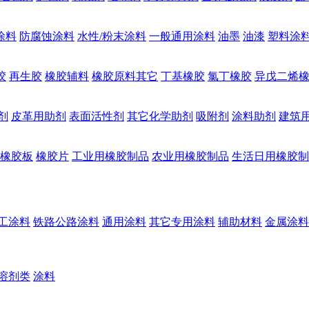
涂料
防腐蚀涂料
水性/粉末涂料
一般通用涂料
油墨
油漆
塑料涂
胶
再生胶
橡胶辅料
橡胶原料其它
丁基橡胶
氯丁橡胶
异戊二烯
剂
皮革用助剂
表面活性剂
其它化学助剂
吸附剂
涂料助剂
建筑
橡胶板
橡胶片
工业用橡胶制品
农业用橡胶制品
生活日用橡胶制
工涂料
铁路公路涂料
通用涂料
其它专用涂料
辅助材料
金属涂料
溶剂类
涂料