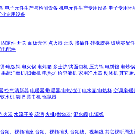
备
电子元件生产与检测设备
机电元件生产专用设备
电子专用环
工业专用设备
固定件
开关
面板壳体
点火器
灶头
接插件
硅橡胶类
玻璃零配件
家电配件
煲/电饭锅
电火锅
电烤箱
多士炉/烤面包机
压力锅
电饼铛
电炒锅
果蔬消毒机/扫毒机
电热炉
给皂液机
家用净水器
刨冰机
其它厨
器/空气清新器
电暖器/取暖器/电热油汀
电水壶/电热杯
空调扇/暖
软水机
氧吧
柔巾机
驱鼠器
点火器
水流开关
花洒
火排(燃烧器)
混水阀
电源线
音频、视频插座
音频、视频插头
音频线、视频线
其它视听周边