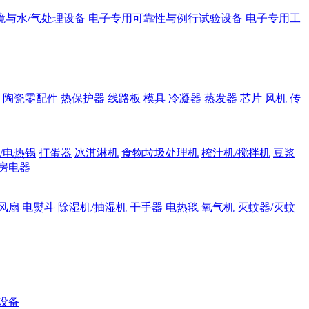
境与水/气处理设备
电子专用可靠性与例行试验设备
电子专用工
陶瓷零配件
热保护器
线路板
模具
冷凝器
蒸发器
芯片
风机
传
/电热锅
打蛋器
冰淇淋机
食物垃圾处理机
榨汁机/搅拌机
豆浆
房电器
风扇
电熨斗
除湿机/抽湿机
干手器
电热毯
氧气机
灭蚊器/灭蚊
设备