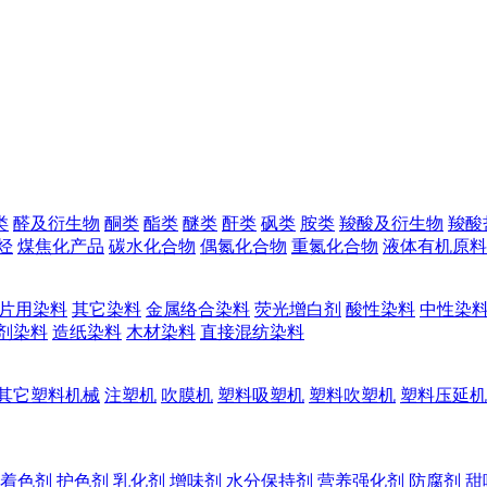
类
醛及衍生物
酮类
酯类
醚类
酐类
砜类
胺类
羧酸及衍生物
羧酸
烃
煤焦化产品
碳水化合物
偶氮化合物
重氮化合物
液体有机原料
片用染料
其它染料
金属络合染料
荧光增白剂
酸性染料
中性染
剂染料
造纸染料
木材染料
直接混纺染料
其它塑料机械
注塑机
吹膜机
塑料吸塑机
塑料吹塑机
塑料压延机
着色剂
护色剂
乳化剂
增味剂
水分保持剂
营养强化剂
防腐剂
甜