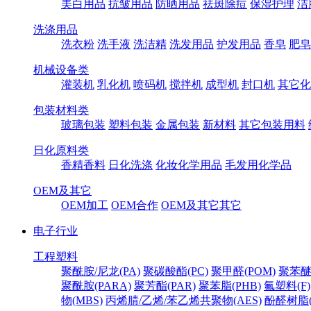
美白用品
抗皱用品
防晒用品
祛斑除痘
保湿护理
洁
洗涤用品
洗衣粉
洗手液
洗洁精
洗发用品
护发用品
香皂
肥皂
机械设备类
灌装机
乳化机
喷码机
搅拌机
成型机
封口机
其它化
包装材料类
玻璃包装
塑料包装
金属包装
新材料
其它包装用料
日化原料类
香精香料
日化洗涤
化妆化学用品
毛发用化学品
OEM及其它
OEM加工
OEM合作
OEM及其它其它
电子行业
工程塑料
聚酰胺/尼龙(PA)
聚碳酸酯(PC)
聚甲醛(POM)
聚苯醚
聚酰胺(PARA)
聚芳酯(PAR)
聚苯脂(PHB)
氟塑料(F)
物(MBS)
丙烯腈/乙烯/苯乙烯共聚物(AES)
酚醛树脂(