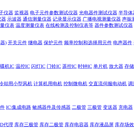
子仪器
监视器
电子元件参数测试仪器
光电器件测试仪器
半导体
仪器
示波器
通信测量仪器
记录显示仪器
广播电视测量仪器
声振
量仪表
温度测量仪表
在线检测及控制仪表等
器件参数测试仪器
器)
开关元件
继电器
保护元件
频率控制和选择用元件
电声器件
碟机IC
温控IC
闪灯IC
门铃IC
遥控IC
时钟IC
单片机
放大器
存储
冷却用小型风机
计算机用电机
控制微电机
交直流伺服电动机
调
件
IC\集成电路
敏感器件及传感器
二极管
三极管
变送器
充电器
ED代理
库存三极管
库存二极管
库存电容器
库存液晶屏
库存场效