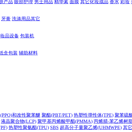
肤产品
眼部护理
男士用品
精华素
面膜
其它化妆成品
香水
彩妆
牙膏
洗涤用品其它
妆品设备
包装机
纸盒包装
辅助材料
(PPO)和改性聚苯醚
聚酯(PBT/PET)
热塑性弹性体(TPE)
聚苯硫醚(
液晶聚合物(LCP)
聚甲基丙烯酸甲酯(PMMA)
丙烯腈-苯乙烯树脂(
PF)
热塑性聚氨酯(TPU)
SBS
超高分子量聚乙烯(UHMWPE)
其