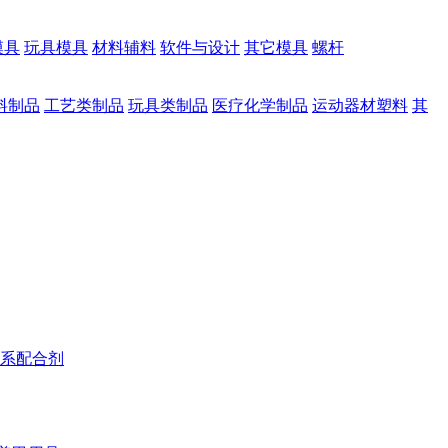
模具
玩具模具
材料辅料
软件与设计
其它模具
螺杆
料制品
工艺类制品
玩具类制品
医疗化学制品
运动器材塑料
其
系配合剂