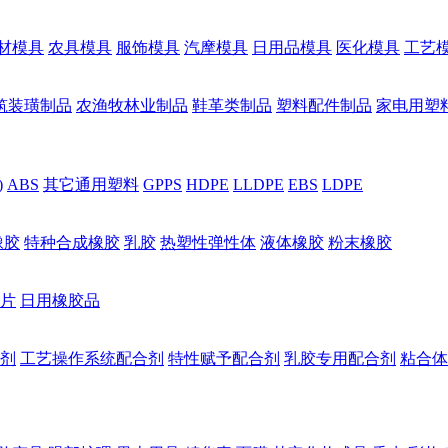
材模具
农具模具
服饰模具
汽摩模具
日用品模具
医化模具
工艺
筑装璜制品
农渔牧林业制品
鞋革类制品
塑料配件制品
家电用塑
)
ABS
其它通用塑料
GPPS
HDPE
LLDPE
EBS
LDPE
橡胶
特种合成橡胶
乳胶
热塑性弹性体
液体橡胶
粉末橡胶
片
日用橡胶品
剂
工艺操作系统配合剂
特性赋予配合剂
乳胶专用配合剂
粘合体