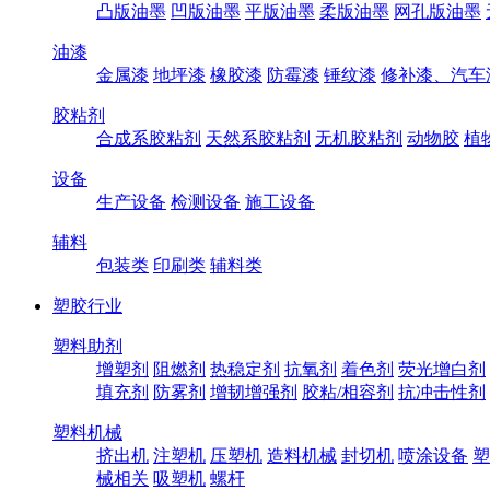
凸版油墨
凹版油墨
平版油墨
柔版油墨
网孔版油墨
油漆
金属漆
地坪漆
橡胶漆
防霉漆
锤纹漆
修补漆、汽车
胶粘剂
合成系胶粘剂
天然系胶粘剂
无机胶粘剂
动物胶
植
设备
生产设备
检测设备
施工设备
辅料
包装类
印刷类
辅料类
塑胶行业
塑料助剂
增塑剂
阻燃剂
热稳定剂
抗氧剂
着色剂
荧光增白剂
填充剂
防雾剂
增韧增强剂
胶粘/相容剂
抗冲击性剂
塑料机械
挤出机
注塑机
压塑机
造料机械
封切机
喷涂设备
塑
械相关
吸塑机
螺杆