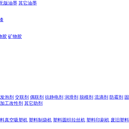
无版油墨
其它油墨
漆
物胶
矿物胶
发泡剂
交联剂
偶联剂
抗静电剂
润滑剂
脱模剂
流滴剂
防霉剂
固
加工改性剂
其它助剂
料真空吸塑机
塑料制袋机
塑料圆织拉丝机
塑料印刷机
废旧塑料