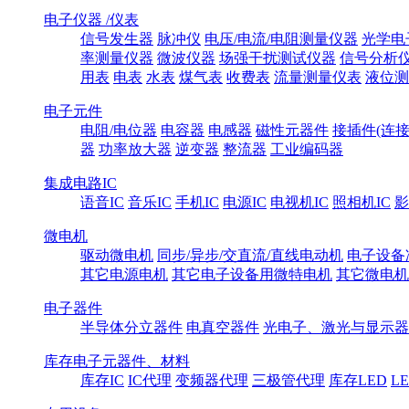
电子仪器 /仪表
信号发生器
脉冲仪
电压/电流/电阻测量仪器
光学电
率测量仪器
微波仪器
场强干扰测试仪器
信号分析
用表
电表
水表
煤气表
收费表
流量测量仪表
液位测
电子元件
电阻/电位器
电容器
电感器
磁性元器件
接插件(连接
器
功率放大器
逆变器
整流器
工业编码器
集成电路IC
语音IC
音乐IC
手机IC
电源IC
电视机IC
照相机IC
影
微电机
驱动微电机
同步/异步/交直流/直线电动机
电子设备
其它电源电机
其它电子设备用微特电机
其它微电机
电子器件
半导体分立器件
电真空器件
光电子、激光与显示器
库存电子元器件、材料
库存IC
IC代理
变频器代理
三极管代理
库存LED
L