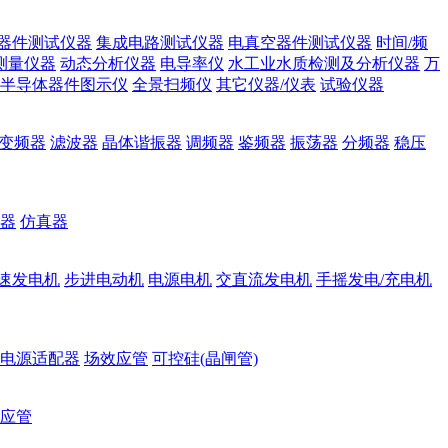
器件测试仪器
集成电路测试仪器
电真空器件测试仪器
时间/频
测量仪器
动态分析仪器
电导率仪
水工业水质检测及分析仪器
万
半导体器件图示仪
全景扫频仪
其它仪器/仪表
试验仪器
变频器
滤波器
晶体谐振器
调频器
鉴频器
振荡器
分频器
稳压
器
仿真器
速发电机
步进电动机
电源电机
交直流发电机
手摇发电/充电机
电源适配器
场效应管
可控硅(晶闸管)
应管