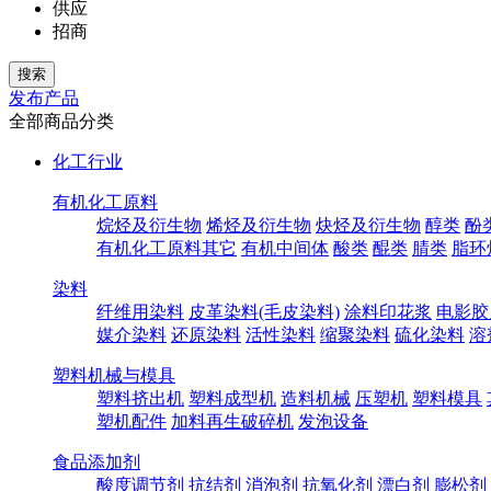
供应
招商
发布产品
全部商品分类
化工行业
有机化工原料
烷烃及衍生物
烯烃及衍生物
炔烃及衍生物
醇类
酚
有机化工原料其它
有机中间体
酸类
醌类
腈类
脂环
染料
纤维用染料
皮革染料(毛皮染料)
涂料印花浆
电影胶
媒介染料
还原染料
活性染料
缩聚染料
硫化染料
溶
塑料机械与模具
塑料挤出机
塑料成型机
造料机械
压塑机
塑料模具
塑机配件
加料再生破碎机
发泡设备
食品添加剂
酸度调节剂
抗结剂
消泡剂
抗氧化剂
漂白剂
膨松剂