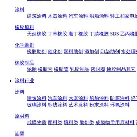
涂料
建筑涂料
木器涂料
汽车涂料
船舶涂料
轻工和家电
橡胶原料
天然橡胶
丁苯橡胶
顺丁橡胶
丁腈橡胶
SBS
乙丙橡
化学助剂
橡胶助剂
催化剂
塑料助剂
添加剂
印染助剂
水处理
橡胶制品
轮胎
橡胶带
橡胶管
乳胶制品
密封圈
橡胶制品其它
涂料行业
涂料
建筑涂料
汽车涂料
木器涂料
船舶涂料
防腐涂料
轻
玻璃涂料
标线涂料
艺术涂料
粉末涂料
环氧涂料
原材料
成膜物质
颜料类
填料类
助剂类
成膜物质用原材料
油墨