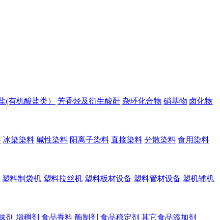
盐(有机酸盐类）
芳香烃及衍生酸酐
杂环化合物
硝基物
卤化物
料
冰染染料
碱性染料
阳离子染料
直接染料
分散染料
食用染料
塑料制袋机
塑料拉丝机
塑料板材设备
塑料管材设备
塑机辅机
味剂
增稠剂
食品香料
酶制剂
食品稳定剂
其它食品添加剂