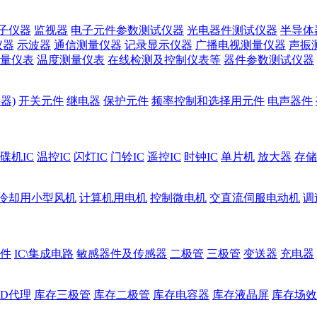
子仪器
监视器
电子元件参数测试仪器
光电器件测试仪器
半导体
仪器
示波器
通信测量仪器
记录显示仪器
广播电视测量仪器
声振
量仪表
温度测量仪表
在线检测及控制仪表等
器件参数测试仪器
器)
开关元件
继电器
保护元件
频率控制和选择用元件
电声器件
碟机IC
温控IC
闪灯IC
门铃IC
遥控IC
时钟IC
单片机
放大器
存储
冷却用小型风机
计算机用电机
控制微电机
交直流伺服电动机
调
件
IC\集成电路
敏感器件及传感器
二极管
三极管
变送器
充电器
ED代理
库存三极管
库存二极管
库存电容器
库存液晶屏
库存场效