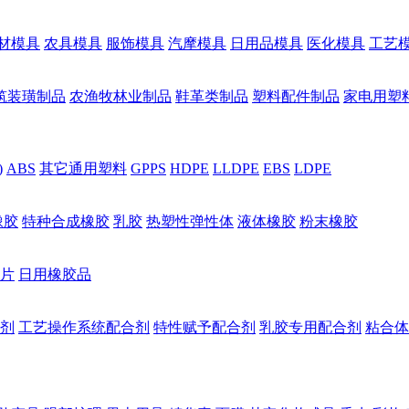
材模具
农具模具
服饰模具
汽摩模具
日用品模具
医化模具
工艺
筑装璜制品
农渔牧林业制品
鞋革类制品
塑料配件制品
家电用塑
)
ABS
其它通用塑料
GPPS
HDPE
LLDPE
EBS
LDPE
橡胶
特种合成橡胶
乳胶
热塑性弹性体
液体橡胶
粉末橡胶
片
日用橡胶品
剂
工艺操作系统配合剂
特性赋予配合剂
乳胶专用配合剂
粘合体