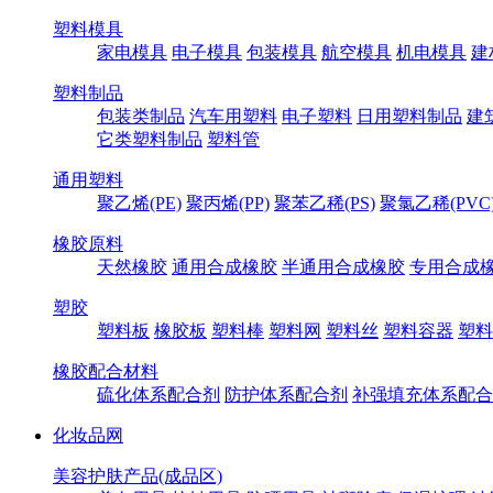
塑料模具
家电模具
电子模具
包装模具
航空模具
机电模具
建
塑料制品
包装类制品
汽车用塑料
电子塑料
日用塑料制品
建
它类塑料制品
塑料管
通用塑料
聚乙烯(PE)
聚丙烯(PP)
聚苯乙稀(PS)
聚氯乙稀(PVC
橡胶原料
天然橡胶
通用合成橡胶
半通用合成橡胶
专用合成
塑胶
塑料板
橡胶板
塑料棒
塑料网
塑料丝
塑料容器
塑料
橡胶配合材料
硫化体系配合剂
防护体系配合剂
补强填充体系配合
化妆品网
美容护肤产品(成品区)