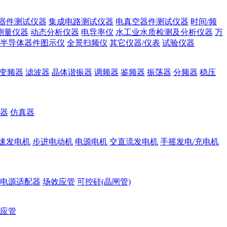
器件测试仪器
集成电路测试仪器
电真空器件测试仪器
时间/频
测量仪器
动态分析仪器
电导率仪
水工业水质检测及分析仪器
万
半导体器件图示仪
全景扫频仪
其它仪器/仪表
试验仪器
变频器
滤波器
晶体谐振器
调频器
鉴频器
振荡器
分频器
稳压
器
仿真器
速发电机
步进电动机
电源电机
交直流发电机
手摇发电/充电机
电源适配器
场效应管
可控硅(晶闸管)
应管