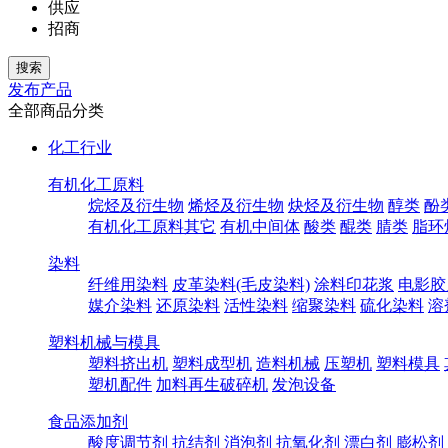
供应
招商
发布产品
全部商品分类
化工行业
有机化工原料
烷烃及衍生物
烯烃及衍生物
炔烃及衍生物
醇类
酚
有机化工原料其它
有机中间体
酸类
醌类
腈类
脂环
染料
纤维用染料
皮革染料(毛皮染料)
涂料印花浆
电影胶
媒介染料
还原染料
活性染料
缩聚染料
硫化染料
溶
塑料机械与模具
塑料挤出机
塑料成型机
造料机械
压塑机
塑料模具
塑机配件
加料再生破碎机
发泡设备
食品添加剂
酸度调节剂
抗结剂
消泡剂
抗氧化剂
漂白剂
膨松剂