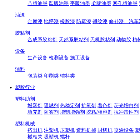
凸版油墨
凹版油墨
平版油墨
柔版油墨
网孔版油墨
油漆
金属漆
地坪漆
橡胶漆
防霉漆
锤纹漆
修补漆、汽车
胶粘剂
合成系胶粘剂
天然系胶粘剂
无机胶粘剂
动物胶
植
设备
生产设备
检测设备
施工设备
辅料
包装类
印刷类
辅料类
塑胶行业
塑料助剂
增塑剂
阻燃剂
热稳定剂
抗氧剂
着色剂
荧光增白剂
填充剂
防雾剂
增韧增强剂
胶粘/相容剂
抗冲击性剂
塑料机械
挤出机
注塑机
压塑机
造料机械
封切机
喷涂设备
塑
械相关
吸塑机
螺杆