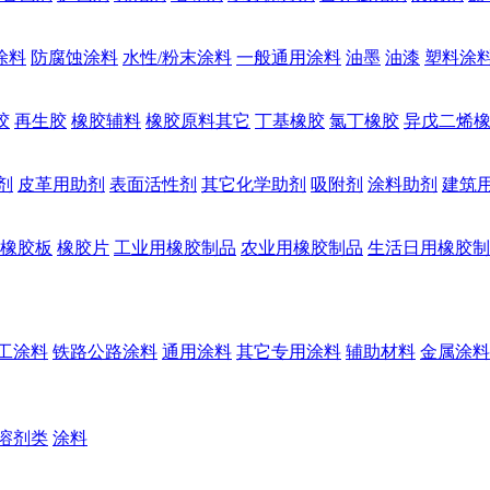
涂料
防腐蚀涂料
水性/粉末涂料
一般通用涂料
油墨
油漆
塑料涂
胶
再生胶
橡胶辅料
橡胶原料其它
丁基橡胶
氯丁橡胶
异戊二烯
剂
皮革用助剂
表面活性剂
其它化学助剂
吸附剂
涂料助剂
建筑
橡胶板
橡胶片
工业用橡胶制品
农业用橡胶制品
生活日用橡胶制
工涂料
铁路公路涂料
通用涂料
其它专用涂料
辅助材料
金属涂料
溶剂类
涂料