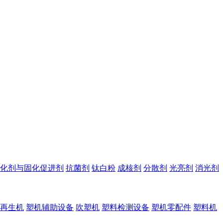
化剂与固化促进剂
抗菌剂
钛白粉
成核剂
分散剂
光亮剂
消光剂
再生机
塑机辅助设备
吹塑机
塑料检测设备
塑机零配件
塑料机