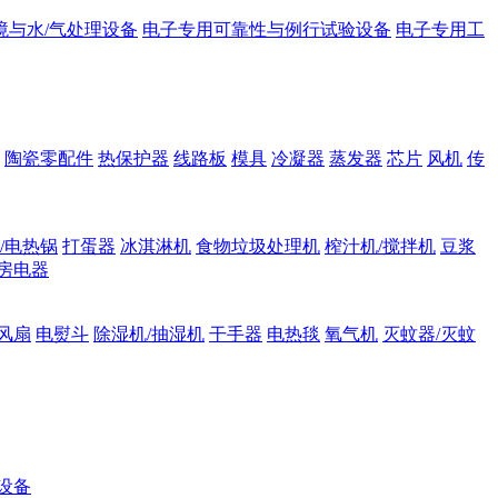
境与水/气处理设备
电子专用可靠性与例行试验设备
电子专用工
陶瓷零配件
热保护器
线路板
模具
冷凝器
蒸发器
芯片
风机
传
/电热锅
打蛋器
冰淇淋机
食物垃圾处理机
榨汁机/搅拌机
豆浆
房电器
风扇
电熨斗
除湿机/抽湿机
干手器
电热毯
氧气机
灭蚊器/灭蚊
设备