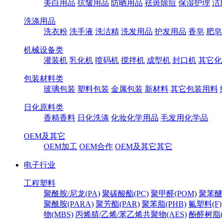
美白用品
抗皱用品
防晒用品
祛斑除痘
保湿护理
洁
洗涤用品
洗衣粉
洗手液
洗洁精
洗发用品
护发用品
香皂
肥皂
机械设备类
灌装机
乳化机
喷码机
搅拌机
成型机
封口机
其它化
包装材料类
玻璃包装
塑料包装
金属包装
新材料
其它包装用料
日化原料类
香精香料
日化洗涤
化妆化学用品
毛发用化学品
OEM及其它
OEM加工
OEM合作
OEM及其它其它
电子行业
工程塑料
聚酰胺/尼龙(PA)
聚碳酸酯(PC)
聚甲醛(POM)
聚苯醚
聚酰胺(PARA)
聚芳酯(PAR)
聚苯脂(PHB)
氟塑料(F)
物(MBS)
丙烯腈/乙烯/苯乙烯共聚物(AES)
酚醛树脂(