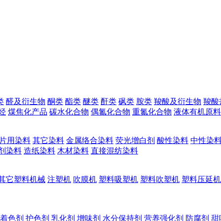
类
醛及衍生物
酮类
酯类
醚类
酐类
砜类
胺类
羧酸及衍生物
羧酸
烃
煤焦化产品
碳水化合物
偶氮化合物
重氮化合物
液体有机原料
片用染料
其它染料
金属络合染料
荧光增白剂
酸性染料
中性染
剂染料
造纸染料
木材染料
直接混纺染料
其它塑料机械
注塑机
吹膜机
塑料吸塑机
塑料吹塑机
塑料压延机
着色剂
护色剂
乳化剂
增味剂
水分保持剂
营养强化剂
防腐剂
甜