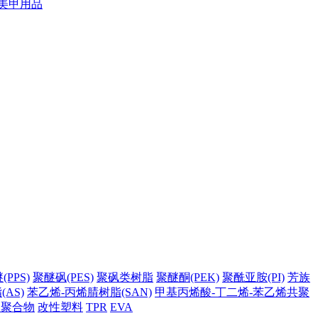
美甲用品
PPS)
聚醚砜(PES)
聚砜类树脂
聚醚酮(PEK)
聚酰亚胺(PI)
芳族
AS)
苯乙烯-丙烯腈树脂(SAN)
甲基丙烯酸-丁二烯-苯乙烯共聚
它聚合物
改性塑料
TPR
EVA