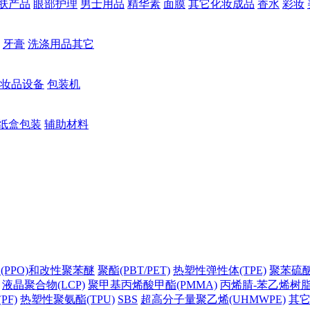
肤产品
眼部护理
男士用品
精华素
面膜
其它化妆成品
香水
彩妆
牙膏
洗涤用品其它
妆品设备
包装机
纸盒包装
辅助材料
(PPO)和改性聚苯醚
聚酯(PBT/PET)
热塑性弹性体(TPE)
聚苯硫醚(
液晶聚合物(LCP)
聚甲基丙烯酸甲酯(PMMA)
丙烯腈-苯乙烯树脂(
PF)
热塑性聚氨酯(TPU)
SBS
超高分子量聚乙烯(UHMWPE)
其