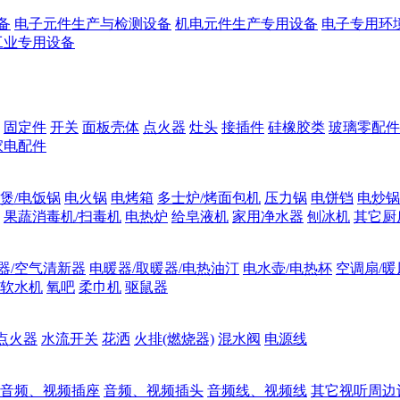
备
电子元件生产与检测设备
机电元件生产专用设备
电子专用环
工业专用设备
固定件
开关
面板壳体
点火器
灶头
接插件
硅橡胶类
玻璃零配件
家电配件
煲/电饭锅
电火锅
电烤箱
多士炉/烤面包机
压力锅
电饼铛
电炒锅
果蔬消毒机/扫毒机
电热炉
给皂液机
家用净水器
刨冰机
其它厨
器/空气清新器
电暖器/取暖器/电热油汀
电水壶/电热杯
空调扇/暖
软水机
氧吧
柔巾机
驱鼠器
点火器
水流开关
花洒
火排(燃烧器)
混水阀
电源线
音频、视频插座
音频、视频插头
音频线、视频线
其它视听周边