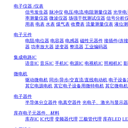
电子仪器 /仪表
信号发生器
脉冲仪
电压/电流/电阻测量仪器
光学电
率测量仪器
微波仪器
场强干扰测试仪器
信号分析
用表
电表
水表
煤气表
收费表
流量测量仪表
液位测
电子元件
电阻/电位器
电容器
电感器
磁性元器件
接插件(连接
器
功率放大器
逆变器
整流器
工业编码器
集成电路IC
语音IC
音乐IC
手机IC
电源IC
电视机IC
照相机IC
影
微电机
驱动微电机
同步/异步/交直流/直线电动机
电子设备
其它电源电机
其它电子设备用微特电机
其它微电机
电子器件
半导体分立器件
电真空器件
光电子、激光与显示器
库存电子元器件、材料
库存IC
IC代理
变频器代理
三极管代理
库存LED
L