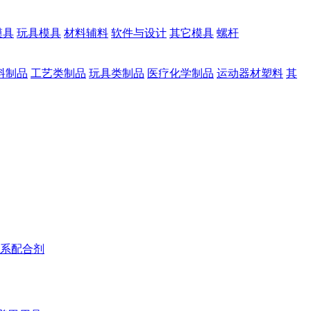
模具
玩具模具
材料辅料
软件与设计
其它模具
螺杆
料制品
工艺类制品
玩具类制品
医疗化学制品
运动器材塑料
其
系配合剂