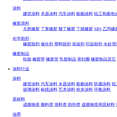
涂料
建筑涂料
木器涂料
汽车涂料
船舶涂料
轻工和家电
橡胶原料
天然橡胶
丁苯橡胶
顺丁橡胶
丁腈橡胶
SBS
乙丙橡
化学助剂
橡胶助剂
催化剂
塑料助剂
添加剂
印染助剂
水处理
橡胶制品
轮胎
橡胶带
橡胶管
乳胶制品
密封圈
橡胶制品其它
涂料行业
涂料
建筑涂料
汽车涂料
木器涂料
船舶涂料
防腐涂料
轻
玻璃涂料
标线涂料
艺术涂料
粉末涂料
环氧涂料
原材料
成膜物质
颜料类
填料类
助剂类
成膜物质用原材料
油墨