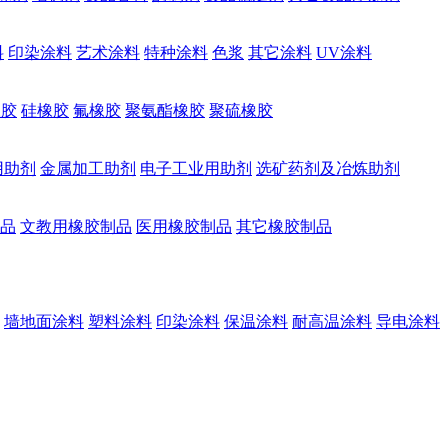
料
印染涂料
艺术涂料
特种涂料
色浆
其它涂料
UV涂料
橡胶
硅橡胶
氟橡胶
聚氨酯橡胶
聚硫橡胶
用助剂
金属加工助剂
电子工业用助剂
选矿药剂及冶炼助剂
品
文教用橡胶制品
医用橡胶制品
其它橡胶制品
墙地面涂料
塑料涂料
印染涂料
保温涂料
耐高温涂料
导电涂料