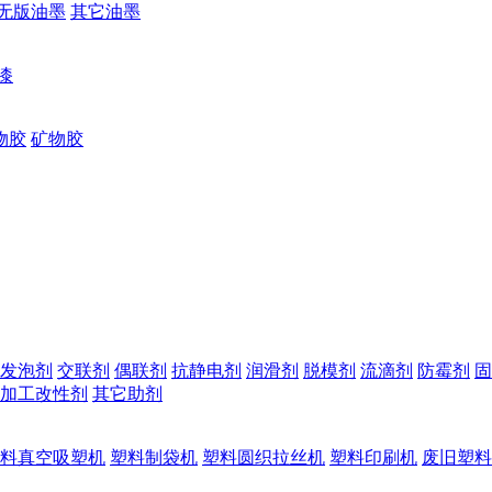
无版油墨
其它油墨
漆
物胶
矿物胶
发泡剂
交联剂
偶联剂
抗静电剂
润滑剂
脱模剂
流滴剂
防霉剂
固
加工改性剂
其它助剂
料真空吸塑机
塑料制袋机
塑料圆织拉丝机
塑料印刷机
废旧塑料