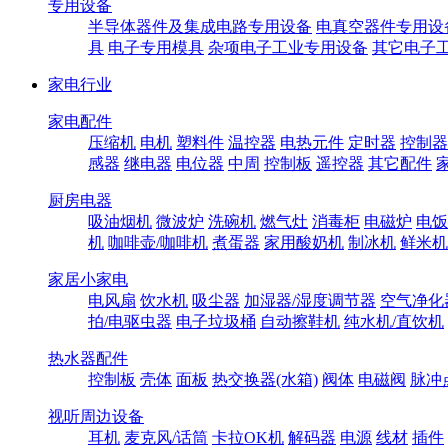
专用设备
半导体器件及集成电路专用设备
电真空器件专用设
具
电子专用模具
杂项电子工业专用设备
其它电子
家电行业
家电配件
压缩机
电机
塑料件
温控器
电热元件
定时器
控制器
感器
继电器
电位器
中周
控制板
遥控器
其它配件
厨房电器
吸油烟机
微波炉
洗碗机
燃气灶
消毒柜
电磁炉
电饭
机
咖啡壶/咖啡机
煮蛋器
家用酸奶机
制冰机
鲜米机
家居小家电
电风扇
饮水机
吸尘器
加湿器/湿度调节器
空气净化
拍/电驱虫器
电子垃圾桶
自动擦鞋机
纯水机/直饮机
热水器配件
控制板
壳体
面板
热交换器(水箱)
阀体
电磁阀
脉冲
视听周边设备
耳机
麦克风/话筒
卡拉OK机
解码器
电源
线材
插件