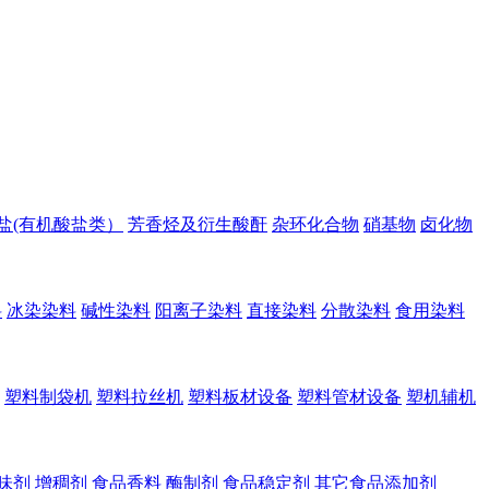
盐(有机酸盐类）
芳香烃及衍生酸酐
杂环化合物
硝基物
卤化物
料
冰染染料
碱性染料
阳离子染料
直接染料
分散染料
食用染料
塑料制袋机
塑料拉丝机
塑料板材设备
塑料管材设备
塑机辅机
味剂
增稠剂
食品香料
酶制剂
食品稳定剂
其它食品添加剂