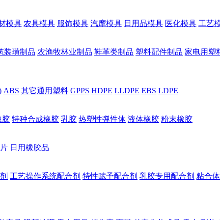
材模具
农具模具
服饰模具
汽摩模具
日用品模具
医化模具
工艺
筑装璜制品
农渔牧林业制品
鞋革类制品
塑料配件制品
家电用塑
)
ABS
其它通用塑料
GPPS
HDPE
LLDPE
EBS
LDPE
橡胶
特种合成橡胶
乳胶
热塑性弹性体
液体橡胶
粉末橡胶
片
日用橡胶品
剂
工艺操作系统配合剂
特性赋予配合剂
乳胶专用配合剂
粘合体