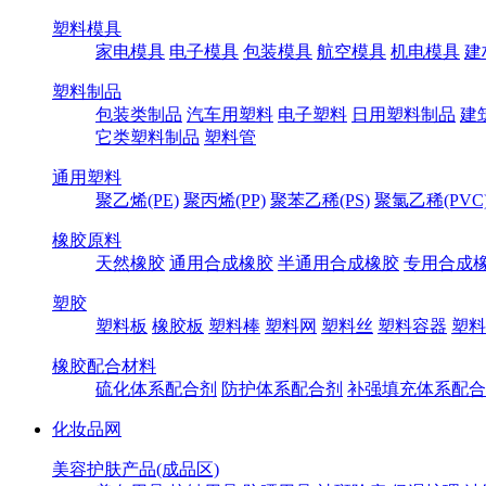
塑料模具
家电模具
电子模具
包装模具
航空模具
机电模具
建
塑料制品
包装类制品
汽车用塑料
电子塑料
日用塑料制品
建
它类塑料制品
塑料管
通用塑料
聚乙烯(PE)
聚丙烯(PP)
聚苯乙稀(PS)
聚氯乙稀(PVC
橡胶原料
天然橡胶
通用合成橡胶
半通用合成橡胶
专用合成
塑胶
塑料板
橡胶板
塑料棒
塑料网
塑料丝
塑料容器
塑料
橡胶配合材料
硫化体系配合剂
防护体系配合剂
补强填充体系配合
化妆品网
美容护肤产品(成品区)