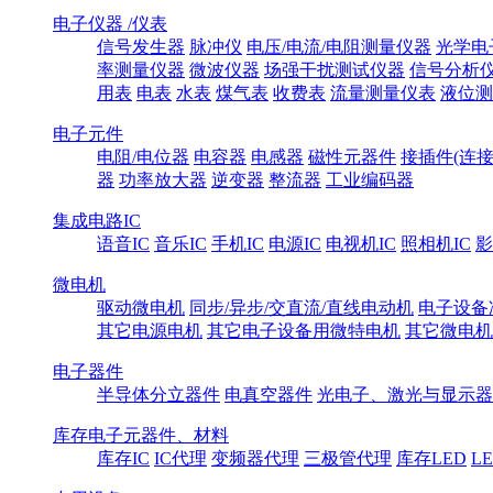
电子仪器 /仪表
信号发生器
脉冲仪
电压/电流/电阻测量仪器
光学电
率测量仪器
微波仪器
场强干扰测试仪器
信号分析
用表
电表
水表
煤气表
收费表
流量测量仪表
液位测
电子元件
电阻/电位器
电容器
电感器
磁性元器件
接插件(连接
器
功率放大器
逆变器
整流器
工业编码器
集成电路IC
语音IC
音乐IC
手机IC
电源IC
电视机IC
照相机IC
影
微电机
驱动微电机
同步/异步/交直流/直线电动机
电子设备
其它电源电机
其它电子设备用微特电机
其它微电机
电子器件
半导体分立器件
电真空器件
光电子、激光与显示器
库存电子元器件、材料
库存IC
IC代理
变频器代理
三极管代理
库存LED
L