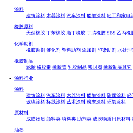
涂料
建筑涂料
木器涂料
汽车涂料
船舶涂料
轻工和家电
橡胶原料
天然橡胶
丁苯橡胶
顺丁橡胶
丁腈橡胶
SBS
乙丙橡
化学助剂
橡胶助剂
催化剂
塑料助剂
添加剂
印染助剂
水处理
橡胶制品
轮胎
橡胶带
橡胶管
乳胶制品
密封圈
橡胶制品其它
涂料行业
涂料
建筑涂料
汽车涂料
木器涂料
船舶涂料
防腐涂料
轻
玻璃涂料
标线涂料
艺术涂料
粉末涂料
环氧涂料
原材料
成膜物质
颜料类
填料类
助剂类
成膜物质用原材料
油墨