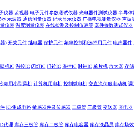
子仪器
监视器
电子元件参数测试仪器
光电器件测试仪器
半导体
仪器
示波器
通信测量仪器
记录显示仪器
广播电视测量仪器
声振
量仪表
温度测量仪表
在线检测及控制仪表等
器件参数测试仪器
器)
开关元件
继电器
保护元件
频率控制和选择用元件
电声器件
碟机IC
温控IC
闪灯IC
门铃IC
遥控IC
时钟IC
单片机
放大器
存储
冷却用小型风机
计算机用电机
控制微电机
交直流伺服电动机
调
件
IC\集成电路
敏感器件及传感器
二极管
三极管
变送器
充电器
ED代理
库存三极管
库存二极管
库存电容器
库存液晶屏
库存场效