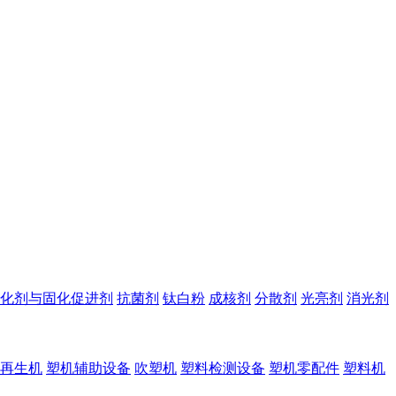
化剂与固化促进剂
抗菌剂
钛白粉
成核剂
分散剂
光亮剂
消光剂
再生机
塑机辅助设备
吹塑机
塑料检测设备
塑机零配件
塑料机