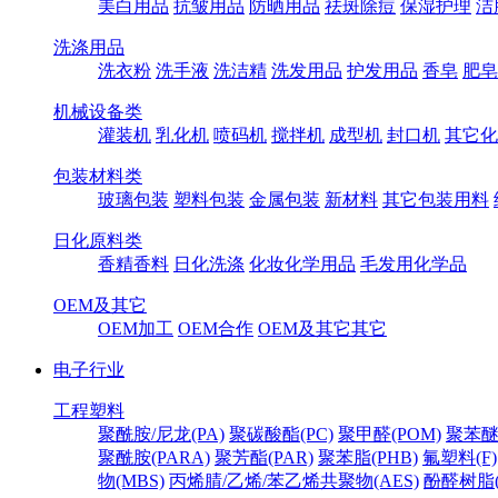
美白用品
抗皱用品
防晒用品
祛斑除痘
保湿护理
洁
洗涤用品
洗衣粉
洗手液
洗洁精
洗发用品
护发用品
香皂
肥皂
机械设备类
灌装机
乳化机
喷码机
搅拌机
成型机
封口机
其它化
包装材料类
玻璃包装
塑料包装
金属包装
新材料
其它包装用料
日化原料类
香精香料
日化洗涤
化妆化学用品
毛发用化学品
OEM及其它
OEM加工
OEM合作
OEM及其它其它
电子行业
工程塑料
聚酰胺/尼龙(PA)
聚碳酸酯(PC)
聚甲醛(POM)
聚苯醚
聚酰胺(PARA)
聚芳酯(PAR)
聚苯脂(PHB)
氟塑料(F)
物(MBS)
丙烯腈/乙烯/苯乙烯共聚物(AES)
酚醛树脂(