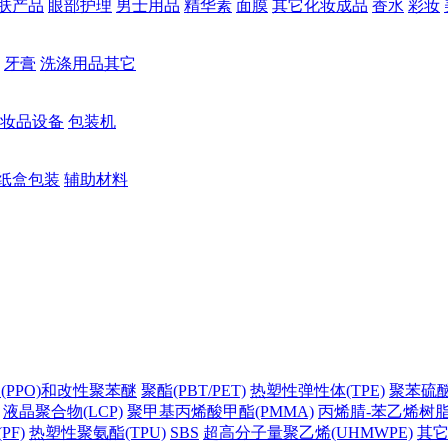
肤产品
眼部护理
男士用品
精华素
面膜
其它化妆成品
香水
彩妆
牙膏
洗涤用品其它
妆品设备
包装机
纸盒包装
辅助材料
(PPO)和改性聚苯醚
聚酯(PBT/PET)
热塑性弹性体(TPE)
聚苯硫醚(
液晶聚合物(LCP)
聚甲基丙烯酸甲酯(PMMA)
丙烯腈-苯乙烯树脂(
PF)
热塑性聚氨酯(TPU)
SBS
超高分子量聚乙烯(UHMWPE)
其