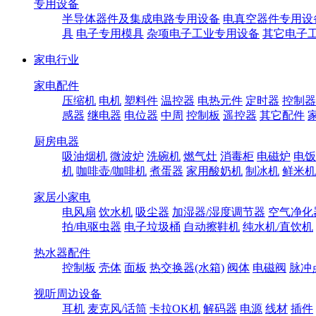
专用设备
半导体器件及集成电路专用设备
电真空器件专用设
具
电子专用模具
杂项电子工业专用设备
其它电子
家电行业
家电配件
压缩机
电机
塑料件
温控器
电热元件
定时器
控制器
感器
继电器
电位器
中周
控制板
遥控器
其它配件
厨房电器
吸油烟机
微波炉
洗碗机
燃气灶
消毒柜
电磁炉
电饭
机
咖啡壶/咖啡机
煮蛋器
家用酸奶机
制冰机
鲜米机
家居小家电
电风扇
饮水机
吸尘器
加湿器/湿度调节器
空气净化
拍/电驱虫器
电子垃圾桶
自动擦鞋机
纯水机/直饮机
热水器配件
控制板
壳体
面板
热交换器(水箱)
阀体
电磁阀
脉冲
视听周边设备
耳机
麦克风/话筒
卡拉OK机
解码器
电源
线材
插件