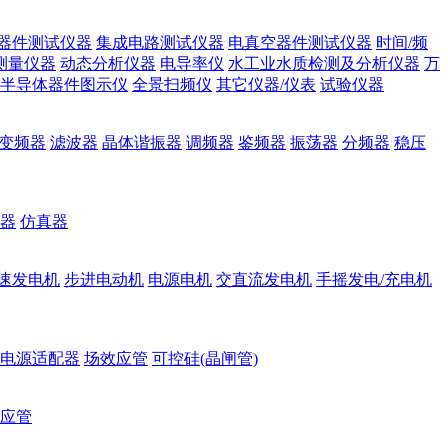
器件测试仪器
集成电路测试仪器
电真空器件测试仪器
时间/频
测量仪器
动态分析仪器
电导率仪
水工业水质检测及分析仪器
万
半导体器件图示仪
全景扫频仪
其它仪器/仪表
试验仪器
变频器
滤波器
晶体谐振器
调频器
鉴频器
振荡器
分频器
稳压
器
仿真器
速发电机
步进电动机
电源电机
交直流发电机
手摇发电/充电机
电源适配器
场效应管
可控硅(晶闸管)
应管