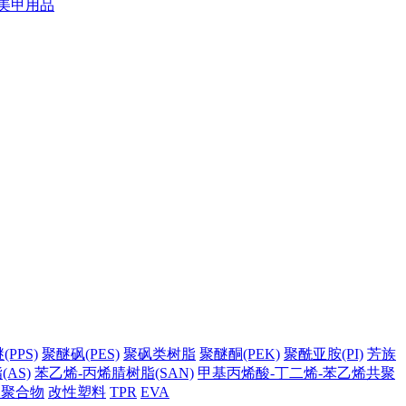
美甲用品
PPS)
聚醚砜(PES)
聚砜类树脂
聚醚酮(PEK)
聚酰亚胺(PI)
芳族
AS)
苯乙烯-丙烯腈树脂(SAN)
甲基丙烯酸-丁二烯-苯乙烯共聚
它聚合物
改性塑料
TPR
EVA