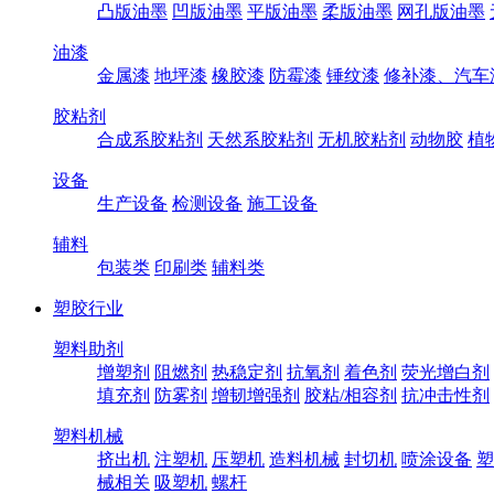
凸版油墨
凹版油墨
平版油墨
柔版油墨
网孔版油墨
油漆
金属漆
地坪漆
橡胶漆
防霉漆
锤纹漆
修补漆、汽车
胶粘剂
合成系胶粘剂
天然系胶粘剂
无机胶粘剂
动物胶
植
设备
生产设备
检测设备
施工设备
辅料
包装类
印刷类
辅料类
塑胶行业
塑料助剂
增塑剂
阻燃剂
热稳定剂
抗氧剂
着色剂
荧光增白剂
填充剂
防雾剂
增韧增强剂
胶粘/相容剂
抗冲击性剂
塑料机械
挤出机
注塑机
压塑机
造料机械
封切机
喷涂设备
塑
械相关
吸塑机
螺杆