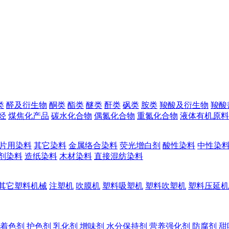
类
醛及衍生物
酮类
酯类
醚类
酐类
砜类
胺类
羧酸及衍生物
羧酸
烃
煤焦化产品
碳水化合物
偶氮化合物
重氮化合物
液体有机原料
片用染料
其它染料
金属络合染料
荧光增白剂
酸性染料
中性染
剂染料
造纸染料
木材染料
直接混纺染料
其它塑料机械
注塑机
吹膜机
塑料吸塑机
塑料吹塑机
塑料压延机
着色剂
护色剂
乳化剂
增味剂
水分保持剂
营养强化剂
防腐剂
甜