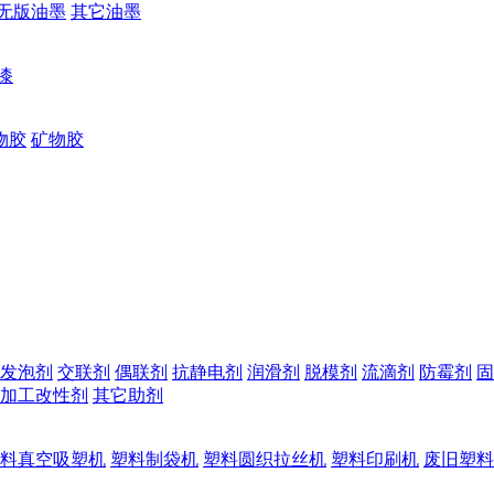
无版油墨
其它油墨
漆
物胶
矿物胶
发泡剂
交联剂
偶联剂
抗静电剂
润滑剂
脱模剂
流滴剂
防霉剂
固
加工改性剂
其它助剂
料真空吸塑机
塑料制袋机
塑料圆织拉丝机
塑料印刷机
废旧塑料