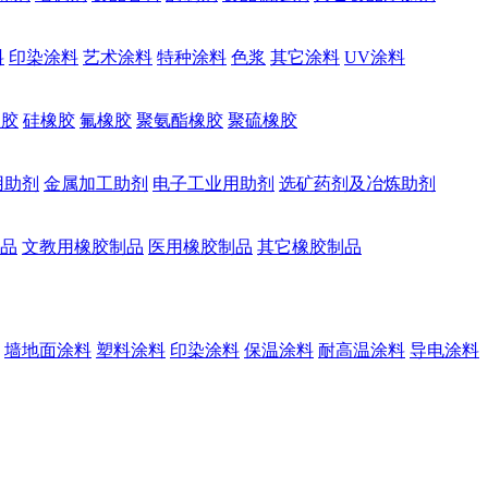
料
印染涂料
艺术涂料
特种涂料
色浆
其它涂料
UV涂料
橡胶
硅橡胶
氟橡胶
聚氨酯橡胶
聚硫橡胶
用助剂
金属加工助剂
电子工业用助剂
选矿药剂及冶炼助剂
品
文教用橡胶制品
医用橡胶制品
其它橡胶制品
墙地面涂料
塑料涂料
印染涂料
保温涂料
耐高温涂料
导电涂料