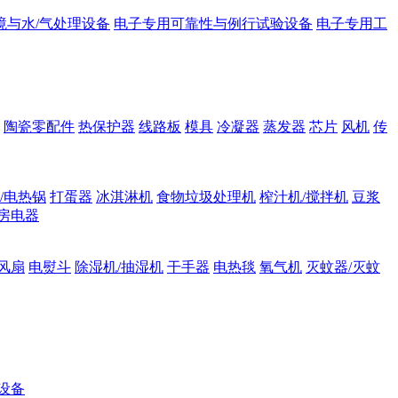
境与水/气处理设备
电子专用可靠性与例行试验设备
电子专用工
陶瓷零配件
热保护器
线路板
模具
冷凝器
蒸发器
芯片
风机
传
/电热锅
打蛋器
冰淇淋机
食物垃圾处理机
榨汁机/搅拌机
豆浆
房电器
风扇
电熨斗
除湿机/抽湿机
干手器
电热毯
氧气机
灭蚊器/灭蚊
设备