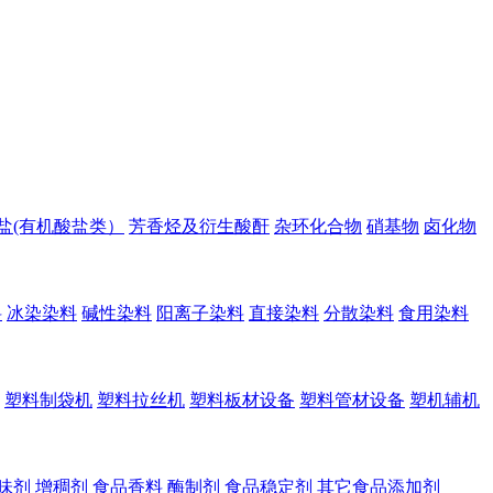
盐(有机酸盐类）
芳香烃及衍生酸酐
杂环化合物
硝基物
卤化物
料
冰染染料
碱性染料
阳离子染料
直接染料
分散染料
食用染料
塑料制袋机
塑料拉丝机
塑料板材设备
塑料管材设备
塑机辅机
味剂
增稠剂
食品香料
酶制剂
食品稳定剂
其它食品添加剂