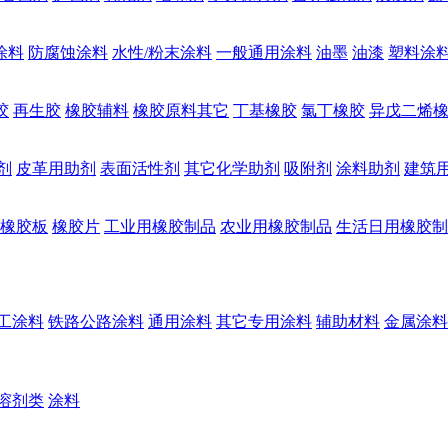
涂料
防腐蚀涂料
水性/粉末涂料
一般通用涂料
油墨
油漆
塑料涂
胶
再生胶
橡胶辅料
橡胶原料其它
丁基橡胶
氯丁橡胶
异戊二烯
剂
皮革用助剂
表面活性剂
其它化学助剂
吸附剂
涂料助剂
建筑
橡胶板
橡胶片
工业用橡胶制品
农业用橡胶制品
生活日用橡胶制
工涂料
铁路公路涂料
通用涂料
其它专用涂料
辅助材料
金属涂料
溶剂类
涂料