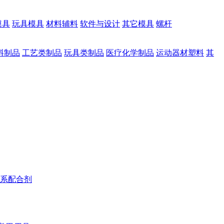
模具
玩具模具
材料辅料
软件与设计
其它模具
螺杆
料制品
工艺类制品
玩具类制品
医疗化学制品
运动器材塑料
其
系配合剂