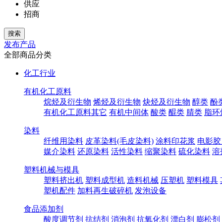
供应
招商
发布产品
全部商品分类
化工行业
有机化工原料
烷烃及衍生物
烯烃及衍生物
炔烃及衍生物
醇类
酚
有机化工原料其它
有机中间体
酸类
醌类
腈类
脂环
染料
纤维用染料
皮革染料(毛皮染料)
涂料印花浆
电影胶
媒介染料
还原染料
活性染料
缩聚染料
硫化染料
溶
塑料机械与模具
塑料挤出机
塑料成型机
造料机械
压塑机
塑料模具
塑机配件
加料再生破碎机
发泡设备
食品添加剂
酸度调节剂
抗结剂
消泡剂
抗氧化剂
漂白剂
膨松剂