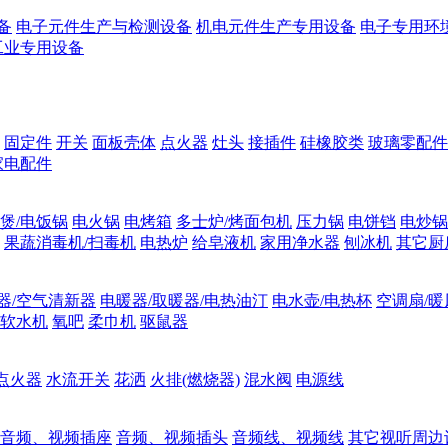
备
电子元件生产与检测设备
机电元件生产专用设备
电子专用环
工业专用设备
固定件
开关
面板壳体
点火器
灶头
接插件
硅橡胶类
玻璃零配件
家电配件
煲/电饭锅
电火锅
电烤箱
多士炉/烤面包机
压力锅
电饼铛
电炒锅
果蔬消毒机/扫毒机
电热炉
给皂液机
家用净水器
刨冰机
其它厨
器/空气清新器
电暖器/取暖器/电热油汀
电水壶/电热杯
空调扇/暖
软水机
氧吧
柔巾机
驱鼠器
点火器
水流开关
花洒
火排(燃烧器)
混水阀
电源线
音频、视频插座
音频、视频插头
音频线、视频线
其它视听周边