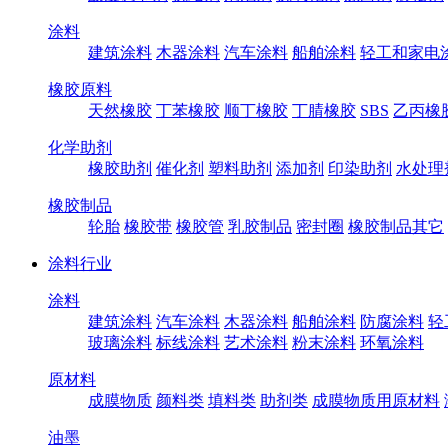
涂料
建筑涂料
木器涂料
汽车涂料
船舶涂料
轻工和家电
橡胶原料
天然橡胶
丁苯橡胶
顺丁橡胶
丁腈橡胶
SBS
乙丙橡
化学助剂
橡胶助剂
催化剂
塑料助剂
添加剂
印染助剂
水处理
橡胶制品
轮胎
橡胶带
橡胶管
乳胶制品
密封圈
橡胶制品其它
涂料行业
涂料
建筑涂料
汽车涂料
木器涂料
船舶涂料
防腐涂料
轻
玻璃涂料
标线涂料
艺术涂料
粉末涂料
环氧涂料
原材料
成膜物质
颜料类
填料类
助剂类
成膜物质用原材料
油墨