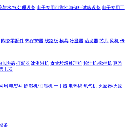
境与水/气处理设备
电子专用可靠性与例行试验设备
电子专用工
陶瓷零配件
热保护器
线路板
模具
冷凝器
蒸发器
芯片
风机
传
/电热锅
打蛋器
冰淇淋机
食物垃圾处理机
榨汁机/搅拌机
豆浆
房电器
风扇
电熨斗
除湿机/抽湿机
干手器
电热毯
氧气机
灭蚊器/灭蚊
设备