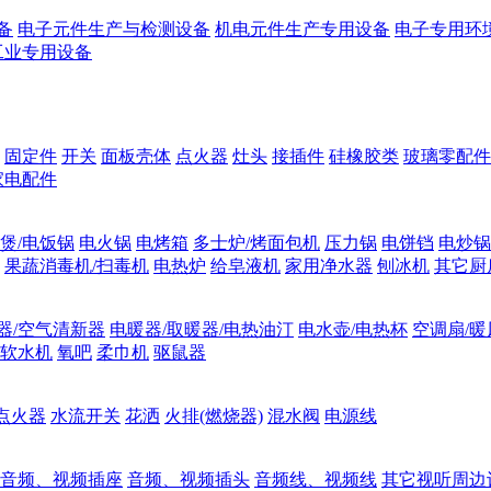
备
电子元件生产与检测设备
机电元件生产专用设备
电子专用环
工业专用设备
固定件
开关
面板壳体
点火器
灶头
接插件
硅橡胶类
玻璃零配件
家电配件
煲/电饭锅
电火锅
电烤箱
多士炉/烤面包机
压力锅
电饼铛
电炒锅
果蔬消毒机/扫毒机
电热炉
给皂液机
家用净水器
刨冰机
其它厨
器/空气清新器
电暖器/取暖器/电热油汀
电水壶/电热杯
空调扇/暖
软水机
氧吧
柔巾机
驱鼠器
点火器
水流开关
花洒
火排(燃烧器)
混水阀
电源线
音频、视频插座
音频、视频插头
音频线、视频线
其它视听周边