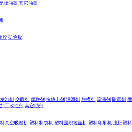
无版油墨
其它油墨
漆
物胶
矿物胶
发泡剂
交联剂
偶联剂
抗静电剂
润滑剂
脱模剂
流滴剂
防霉剂
固
加工改性剂
其它助剂
料真空吸塑机
塑料制袋机
塑料圆织拉丝机
塑料印刷机
废旧塑料