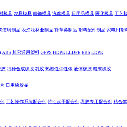
材模具
农具模具
服饰模具
汽摩模具
日用品模具
医化模具
工艺
筑装璜制品
农渔牧林业制品
鞋革类制品
塑料配件制品
家电用塑
)
ABS
其它通用塑料
GPPS
HDPE
LLDPE
EBS
LDPE
橡胶
特种合成橡胶
乳胶
热塑性弹性体
液体橡胶
粉末橡胶
片
日用橡胶品
剂
工艺操作系统配合剂
特性赋予配合剂
乳胶专用配合剂
粘合体