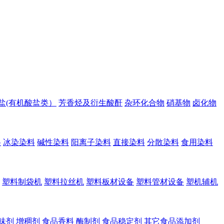
盐(有机酸盐类）
芳香烃及衍生酸酐
杂环化合物
硝基物
卤化物
料
冰染染料
碱性染料
阳离子染料
直接染料
分散染料
食用染料
塑料制袋机
塑料拉丝机
塑料板材设备
塑料管材设备
塑机辅机
味剂
增稠剂
食品香料
酶制剂
食品稳定剂
其它食品添加剂