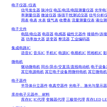
电子仪器 /仪表
信号发生器
脉冲仪
电压/电流/电阻测量仪器
光学电
率测量仪器
微波仪器
场强干扰测试仪器
信号分析
用表
电表
水表
煤气表
收费表
流量测量仪表
液位测
电子元件
电阻/电位器
电容器
电感器
磁性元器件
接插件(连接
器
功率放大器
逆变器
整流器
工业编码器
集成电路IC
语音IC
音乐IC
手机IC
电源IC
电视机IC
照相机IC
影
微电机
驱动微电机
同步/异步/交直流/直线电动机
电子设备
其它电源电机
其它电子设备用微特电机
其它微电机
电子器件
半导体分立器件
电真空器件
光电子、激光与显示器
库存电子元器件、材料
库存IC
IC代理
变频器代理
三极管代理
库存LED
L