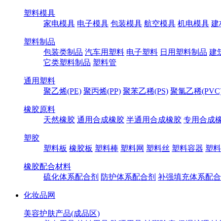
塑料模具
家电模具
电子模具
包装模具
航空模具
机电模具
建
塑料制品
包装类制品
汽车用塑料
电子塑料
日用塑料制品
建
它类塑料制品
塑料管
通用塑料
聚乙烯(PE)
聚丙烯(PP)
聚苯乙稀(PS)
聚氯乙稀(PVC
橡胶原料
天然橡胶
通用合成橡胶
半通用合成橡胶
专用合成
塑胶
塑料板
橡胶板
塑料棒
塑料网
塑料丝
塑料容器
塑料
橡胶配合材料
硫化体系配合剂
防护体系配合剂
补强填充体系配合
化妆品网
美容护肤产品(成品区)