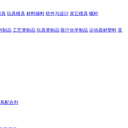
模具
玩具模具
材料辅料
软件与设计
其它模具
螺杆
料制品
工艺类制品
玩具类制品
医疗化学制品
运动器材塑料
其
系配合剂