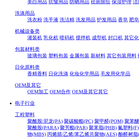
美白用品
抗皱用品
防晒用品
祛斑除痘
保湿护理
洁
洗涤用品
洗衣粉
洗手液
洗洁精
洗发用品
护发用品
香皂
肥皂
机械设备类
灌装机
乳化机
喷码机
搅拌机
成型机
封口机
其它化
包装材料类
玻璃包装
塑料包装
金属包装
新材料
其它包装用料
日化原料类
香精香料
日化洗涤
化妆化学用品
毛发用化学品
OEM及其它
OEM加工
OEM合作
OEM及其它其它
电子行业
工程塑料
聚酰胺/尼龙(PA)
聚碳酸酯(PC)
聚甲醛(POM)
聚苯醚
聚酰胺(PARA)
聚芳酯(PAR)
聚苯脂(PHB)
氟塑料(F)
物(MBS)
丙烯腈/乙烯/苯乙烯共聚物(AES)
酚醛树脂(