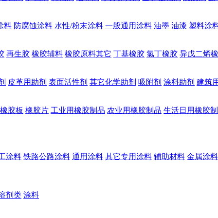
涂料
防腐蚀涂料
水性/粉末涂料
一般通用涂料
油墨
油漆
塑料涂
胶
再生胶
橡胶辅料
橡胶原料其它
丁基橡胶
氯丁橡胶
异戊二烯
剂
皮革用助剂
表面活性剂
其它化学助剂
吸附剂
涂料助剂
建筑
橡胶板
橡胶片
工业用橡胶制品
农业用橡胶制品
生活日用橡胶制
工涂料
铁路公路涂料
通用涂料
其它专用涂料
辅助材料
金属涂料
溶剂类
涂料