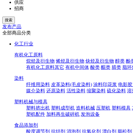
供应
招商
发布产品
全部商品分类
化工行业
有机化工原料
烷烃及衍生物
烯烃及衍生物
炔烃及衍生物
醇类
酚
有机化工原料其它
有机中间体
酸类
醌类
腈类
脂环
染料
纤维用染料
皮革染料(毛皮染料)
涂料印花浆
电影胶
媒介染料
还原染料
活性染料
缩聚染料
硫化染料
溶
塑料机械与模具
塑料挤出机
塑料成型机
造料机械
压塑机
塑料模具
塑机配件
加料再生破碎机
发泡设备
食品添加剂
酸度调节剂
抗结剂
消泡剂
抗氧化剂
漂白剂
膨松剂