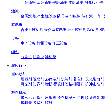
凸版油墨
凹版油墨
平版油墨
柔版油墨
网孔版油墨
油漆
金属漆
地坪漆
橡胶漆
防霉漆
锤纹漆
修补漆、汽车
胶粘剂
合成系胶粘剂
天然系胶粘剂
无机胶粘剂
动物胶
植
设备
生产设备
检测设备
施工设备
辅料
包装类
印刷类
辅料类
塑胶行业
塑料助剂
增塑剂
阻燃剂
热稳定剂
抗氧剂
着色剂
荧光增白剂
填充剂
防雾剂
增韧增强剂
胶粘/相容剂
抗冲击性剂
塑料机械
挤出机
注塑机
压塑机
造料机械
封切机
喷涂设备
塑
械相关
吸塑机
螺杆