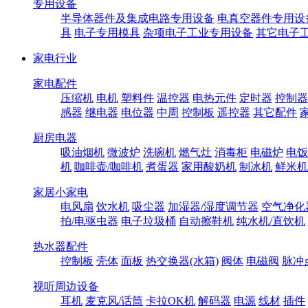
专用设备
半导体器件及集成电路专用设备
电真空器件专用设
具
电子专用模具
杂项电子工业专用设备
其它电子
家电行业
家电配件
压缩机
电机
塑料件
温控器
电热元件
定时器
控制器
感器
继电器
电位器
中周
控制板
遥控器
其它配件
厨房电器
吸油烟机
微波炉
洗碗机
燃气灶
消毒柜
电磁炉
电饭
机
咖啡壶/咖啡机
煮蛋器
家用酸奶机
制冰机
鲜米机
家居小家电
电风扇
饮水机
吸尘器
加湿器/湿度调节器
空气净化
拍/电驱虫器
电子垃圾桶
自动擦鞋机
纯水机/直饮机
热水器配件
控制板
壳体
面板
热交换器(水箱)
阀体
电磁阀
脉冲
视听周边设备
耳机
麦克风/话筒
卡拉OK机
解码器
电源
线材
插件