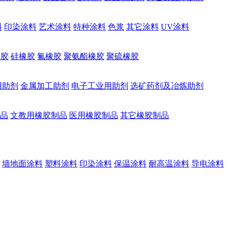
料
印染涂料
艺术涂料
特种涂料
色浆
其它涂料
UV涂料
橡胶
硅橡胶
氟橡胶
聚氨酯橡胶
聚硫橡胶
用助剂
金属加工助剂
电子工业用助剂
选矿药剂及冶炼助剂
品
文教用橡胶制品
医用橡胶制品
其它橡胶制品
墙地面涂料
塑料涂料
印染涂料
保温涂料
耐高温涂料
导电涂料