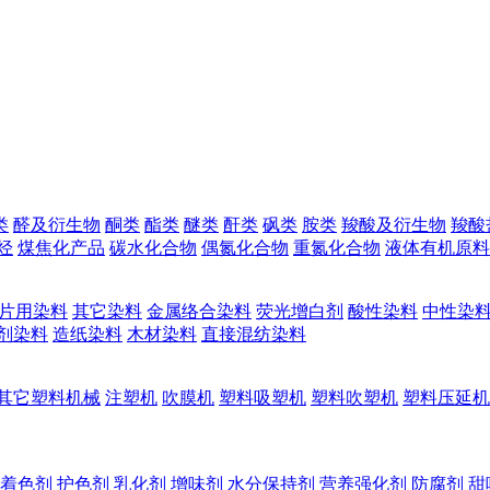
类
醛及衍生物
酮类
酯类
醚类
酐类
砜类
胺类
羧酸及衍生物
羧酸
烃
煤焦化产品
碳水化合物
偶氮化合物
重氮化合物
液体有机原料
片用染料
其它染料
金属络合染料
荧光增白剂
酸性染料
中性染
剂染料
造纸染料
木材染料
直接混纺染料
其它塑料机械
注塑机
吹膜机
塑料吸塑机
塑料吹塑机
塑料压延机
着色剂
护色剂
乳化剂
增味剂
水分保持剂
营养强化剂
防腐剂
甜