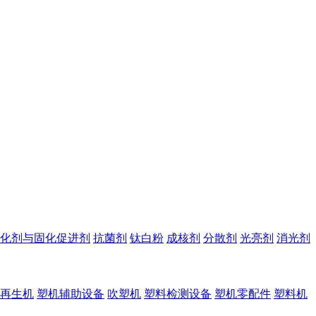
化剂与固化促进剂
抗菌剂
钛白粉
成核剂
分散剂
光亮剂
消光剂
再生机
塑机辅助设备
吹塑机
塑料检测设备
塑机零配件
塑料机