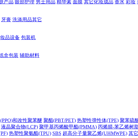
肤产品
眼部护理
男士用品
精华素
面膜
其它化妆成品
香水
彩妆
牙膏
洗涤用品其它
妆品设备
包装机
纸盒包装
辅助材料
(PPO)和改性聚苯醚
聚酯(PBT/PET)
热塑性弹性体(TPE)
聚苯硫醚(
液晶聚合物(LCP)
聚甲基丙烯酸甲酯(PMMA)
丙烯腈-苯乙烯树脂(
PF)
热塑性聚氨酯(TPU)
SBS
超高分子量聚乙烯(UHMWPE)
其