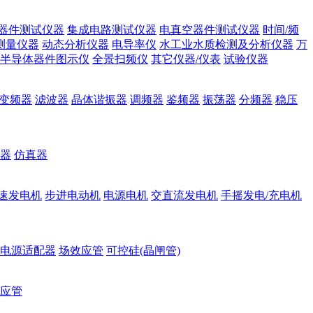
器件测试仪器
集成电路测试仪器
电真空器件测试仪器
时间/频
测量仪器
动态分析仪器
电导率仪
水工业水质检测及分析仪器
万
半导体器件图示仪
全景扫频仪
其它仪器/仪表
试验仪器
变频器
滤波器
晶体谐振器
调频器
鉴频器
振荡器
分频器
稳压
器
仿真器
速发电机
步进电动机
电源电机
交直流发电机
手摇发电/充电机
电源适配器
场效应管
可控硅(晶闸管)
应管