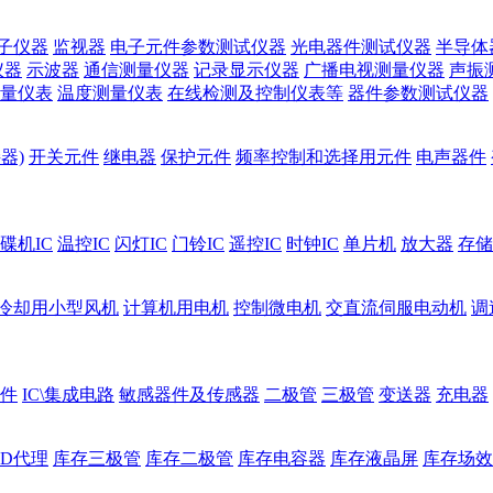
子仪器
监视器
电子元件参数测试仪器
光电器件测试仪器
半导体
仪器
示波器
通信测量仪器
记录显示仪器
广播电视测量仪器
声振
量仪表
温度测量仪表
在线检测及控制仪表等
器件参数测试仪器
器)
开关元件
继电器
保护元件
频率控制和选择用元件
电声器件
碟机IC
温控IC
闪灯IC
门铃IC
遥控IC
时钟IC
单片机
放大器
存储
冷却用小型风机
计算机用电机
控制微电机
交直流伺服电动机
调
件
IC\集成电路
敏感器件及传感器
二极管
三极管
变送器
充电器
ED代理
库存三极管
库存二极管
库存电容器
库存液晶屏
库存场效