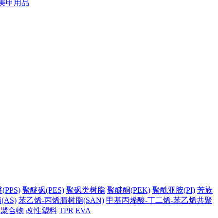
美甲用品
PPS)
聚醚砜(PES)
聚砜类树脂
聚醚酮(PEK)
聚酰亚胺(PI)
芳族
AS)
苯乙烯-丙烯腈树脂(SAN)
甲基丙烯酸-丁二烯-苯乙烯共聚
它聚合物
改性塑料
TPR
EVA