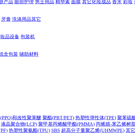
肤产品
眼部护理
男士用品
精华素
面膜
其它化妆成品
香水
彩妆
牙膏
洗涤用品其它
妆品设备
包装机
纸盒包装
辅助材料
(PPO)和改性聚苯醚
聚酯(PBT/PET)
热塑性弹性体(TPE)
聚苯硫醚(
液晶聚合物(LCP)
聚甲基丙烯酸甲酯(PMMA)
丙烯腈-苯乙烯树脂(
PF)
热塑性聚氨酯(TPU)
SBS
超高分子量聚乙烯(UHMWPE)
其