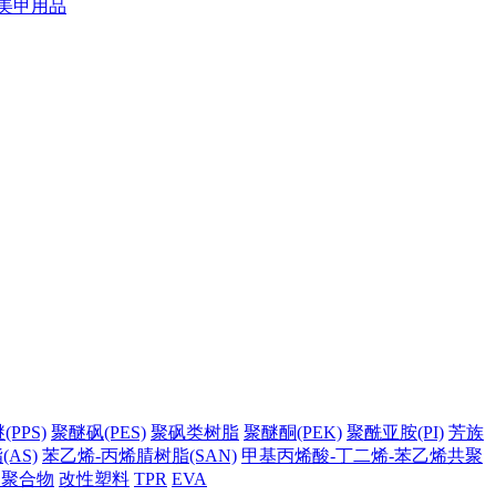
美甲用品
PPS)
聚醚砜(PES)
聚砜类树脂
聚醚酮(PEK)
聚酰亚胺(PI)
芳族
AS)
苯乙烯-丙烯腈树脂(SAN)
甲基丙烯酸-丁二烯-苯乙烯共聚
它聚合物
改性塑料
TPR
EVA