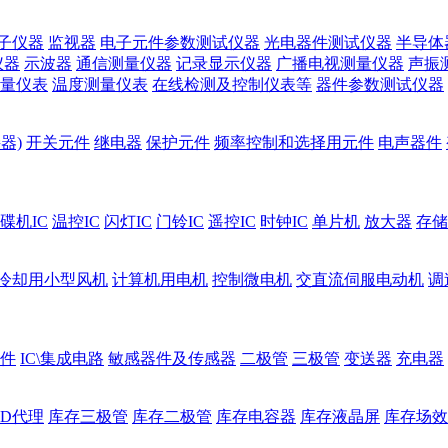
子仪器
监视器
电子元件参数测试仪器
光电器件测试仪器
半导体
仪器
示波器
通信测量仪器
记录显示仪器
广播电视测量仪器
声振
量仪表
温度测量仪表
在线检测及控制仪表等
器件参数测试仪器
器)
开关元件
继电器
保护元件
频率控制和选择用元件
电声器件
碟机IC
温控IC
闪灯IC
门铃IC
遥控IC
时钟IC
单片机
放大器
存储
冷却用小型风机
计算机用电机
控制微电机
交直流伺服电动机
调
件
IC\集成电路
敏感器件及传感器
二极管
三极管
变送器
充电器
ED代理
库存三极管
库存二极管
库存电容器
库存液晶屏
库存场效