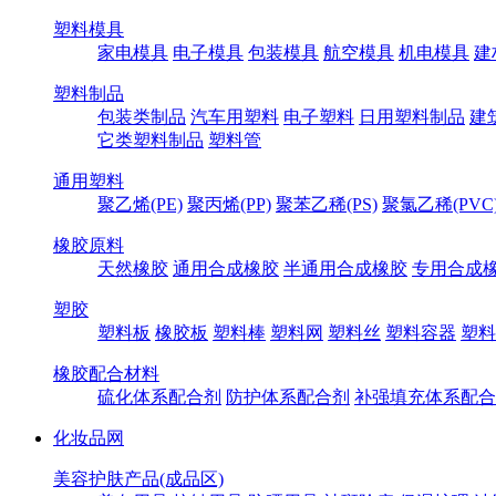
塑料模具
家电模具
电子模具
包装模具
航空模具
机电模具
建
塑料制品
包装类制品
汽车用塑料
电子塑料
日用塑料制品
建
它类塑料制品
塑料管
通用塑料
聚乙烯(PE)
聚丙烯(PP)
聚苯乙稀(PS)
聚氯乙稀(PVC
橡胶原料
天然橡胶
通用合成橡胶
半通用合成橡胶
专用合成
塑胶
塑料板
橡胶板
塑料棒
塑料网
塑料丝
塑料容器
塑料
橡胶配合材料
硫化体系配合剂
防护体系配合剂
补强填充体系配合
化妆品网
美容护肤产品(成品区)