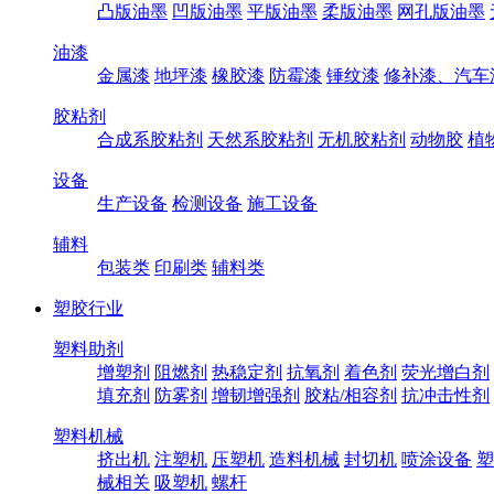
凸版油墨
凹版油墨
平版油墨
柔版油墨
网孔版油墨
油漆
金属漆
地坪漆
橡胶漆
防霉漆
锤纹漆
修补漆、汽车
胶粘剂
合成系胶粘剂
天然系胶粘剂
无机胶粘剂
动物胶
植
设备
生产设备
检测设备
施工设备
辅料
包装类
印刷类
辅料类
塑胶行业
塑料助剂
增塑剂
阻燃剂
热稳定剂
抗氧剂
着色剂
荧光增白剂
填充剂
防雾剂
增韧增强剂
胶粘/相容剂
抗冲击性剂
塑料机械
挤出机
注塑机
压塑机
造料机械
封切机
喷涂设备
塑
械相关
吸塑机
螺杆