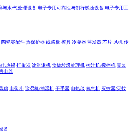
境与水/气处理设备
电子专用可靠性与例行试验设备
电子专用工
陶瓷零配件
热保护器
线路板
模具
冷凝器
蒸发器
芯片
风机
传
/电热锅
打蛋器
冰淇淋机
食物垃圾处理机
榨汁机/搅拌机
豆浆
房电器
风扇
电熨斗
除湿机/抽湿机
干手器
电热毯
氧气机
灭蚊器/灭蚊
设备