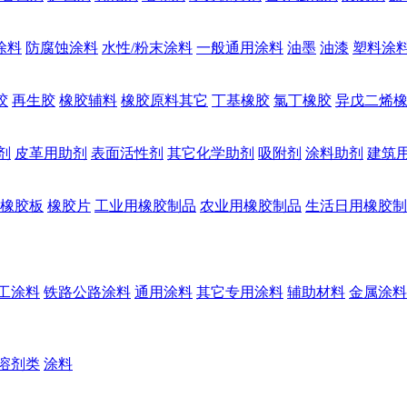
涂料
防腐蚀涂料
水性/粉末涂料
一般通用涂料
油墨
油漆
塑料涂
胶
再生胶
橡胶辅料
橡胶原料其它
丁基橡胶
氯丁橡胶
异戊二烯
剂
皮革用助剂
表面活性剂
其它化学助剂
吸附剂
涂料助剂
建筑
橡胶板
橡胶片
工业用橡胶制品
农业用橡胶制品
生活日用橡胶制
工涂料
铁路公路涂料
通用涂料
其它专用涂料
辅助材料
金属涂料
溶剂类
涂料