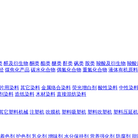
类
醛及衍生物
酮类
酯类
醚类
酐类
砜类
胺类
羧酸及衍生物
羧酸
烃
煤焦化产品
碳水化合物
偶氮化合物
重氮化合物
液体有机原料
片用染料
其它染料
金属络合染料
荧光增白剂
酸性染料
中性染
剂染料
造纸染料
木材染料
直接混纺染料
其它塑料机械
注塑机
吹膜机
塑料吸塑机
塑料吹塑机
塑料压延机
着色剂
护色剂
乳化剂
增味剂
水分保持剂
营养强化剂
防腐剂
甜