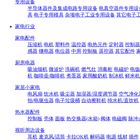
专用设备
半导体器件及集成电路专用设备
电真空器件专用设
具
电子专用模具
杂项电子工业专用设备
其它电子
家电行业
家电配件
压缩机
电机
塑料件
温控器
电热元件
定时器
控制器
感器
继电器
电位器
中周
控制板
遥控器
其它配件
厨房电器
吸油烟机
微波炉
洗碗机
燃气灶
消毒柜
电磁炉
电饭
机
咖啡壶/咖啡机
煮蛋器
家用酸奶机
制冰机
鲜米机
家居小家电
电风扇
饮水机
吸尘器
加湿器/湿度调节器
空气净化
拍/电驱虫器
电子垃圾桶
自动擦鞋机
纯水机/直饮机
热水器配件
控制板
壳体
面板
热交换器(水箱)
阀体
电磁阀
脉冲
视听周边设备
耳机
麦克风/话筒
卡拉OK机
解码器
电源
线材
插件