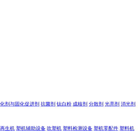
化剂与固化促进剂
抗菌剂
钛白粉
成核剂
分散剂
光亮剂
消光剂
再生机
塑机辅助设备
吹塑机
塑料检测设备
塑机零配件
塑料机