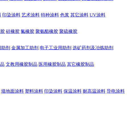
料
印染涂料
艺术涂料
特种涂料
色浆
其它涂料
UV涂料
橡胶
硅橡胶
氟橡胶
聚氨酯橡胶
聚硫橡胶
用助剂
金属加工助剂
电子工业用助剂
选矿药剂及冶炼助剂
品
文教用橡胶制品
医用橡胶制品
其它橡胶制品
墙地面涂料
塑料涂料
印染涂料
保温涂料
耐高温涂料
导电涂料