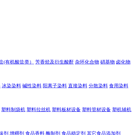
盐(有机酸盐类）
芳香烃及衍生酸酐
杂环化合物
硝基物
卤化物
料
冰染染料
碱性染料
阳离子染料
直接染料
分散染料
食用染料
塑料制袋机
塑料拉丝机
塑料板材设备
塑料管材设备
塑机辅机
味剂
增稠剂
食品香料
酶制剂
食品稳定剂
其它食品添加剂