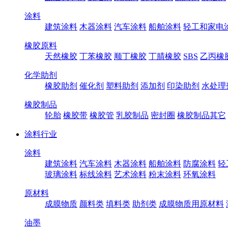
涂料
建筑涂料
木器涂料
汽车涂料
船舶涂料
轻工和家电
橡胶原料
天然橡胶
丁苯橡胶
顺丁橡胶
丁腈橡胶
SBS
乙丙橡
化学助剂
橡胶助剂
催化剂
塑料助剂
添加剂
印染助剂
水处理
橡胶制品
轮胎
橡胶带
橡胶管
乳胶制品
密封圈
橡胶制品其它
涂料行业
涂料
建筑涂料
汽车涂料
木器涂料
船舶涂料
防腐涂料
轻
玻璃涂料
标线涂料
艺术涂料
粉末涂料
环氧涂料
原材料
成膜物质
颜料类
填料类
助剂类
成膜物质用原材料
油墨