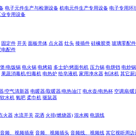
备
电子元件生产与检测设备
机电元件生产专用设备
电子专用环
工业专用设备
固定件
开关
面板壳体
点火器
灶头
接插件
硅橡胶类
玻璃零配件
家电配件
煲/电饭锅
电火锅
电烤箱
多士炉/烤面包机
压力锅
电饼铛
电炒锅
果蔬消毒机/扫毒机
电热炉
给皂液机
家用净水器
刨冰机
其它厨
器/空气清新器
电暖器/取暖器/电热油汀
电水壶/电热杯
空调扇/暖
软水机
氧吧
柔巾机
驱鼠器
点火器
水流开关
花洒
火排(燃烧器)
混水阀
电源线
音频、视频插座
音频、视频插头
音频线、视频线
其它视听周边