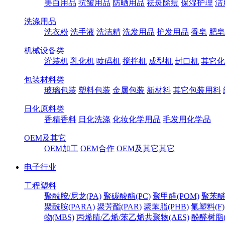
美白用品
抗皱用品
防晒用品
祛斑除痘
保湿护理
洁
洗涤用品
洗衣粉
洗手液
洗洁精
洗发用品
护发用品
香皂
肥皂
机械设备类
灌装机
乳化机
喷码机
搅拌机
成型机
封口机
其它化
包装材料类
玻璃包装
塑料包装
金属包装
新材料
其它包装用料
日化原料类
香精香料
日化洗涤
化妆化学用品
毛发用化学品
OEM及其它
OEM加工
OEM合作
OEM及其它其它
电子行业
工程塑料
聚酰胺/尼龙(PA)
聚碳酸酯(PC)
聚甲醛(POM)
聚苯醚
聚酰胺(PARA)
聚芳酯(PAR)
聚苯脂(PHB)
氟塑料(F)
物(MBS)
丙烯腈/乙烯/苯乙烯共聚物(AES)
酚醛树脂(