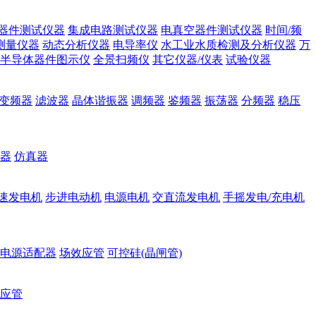
器件测试仪器
集成电路测试仪器
电真空器件测试仪器
时间/频
测量仪器
动态分析仪器
电导率仪
水工业水质检测及分析仪器
万
半导体器件图示仪
全景扫频仪
其它仪器/仪表
试验仪器
变频器
滤波器
晶体谐振器
调频器
鉴频器
振荡器
分频器
稳压
器
仿真器
速发电机
步进电动机
电源电机
交直流发电机
手摇发电/充电机
电源适配器
场效应管
可控硅(晶闸管)
应管