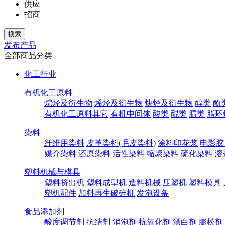
供应
招商
发布产品
全部商品分类
化工行业
有机化工原料
烷烃及衍生物
烯烃及衍生物
炔烃及衍生物
醇类
酚
有机化工原料其它
有机中间体
酸类
醌类
腈类
脂环
染料
纤维用染料
皮革染料(毛皮染料)
涂料印花浆
电影胶
媒介染料
还原染料
活性染料
缩聚染料
硫化染料
溶
塑料机械与模具
塑料挤出机
塑料成型机
造料机械
压塑机
塑料模具
塑机配件
加料再生破碎机
发泡设备
食品添加剂
酸度调节剂
抗结剂
消泡剂
抗氧化剂
漂白剂
膨松剂