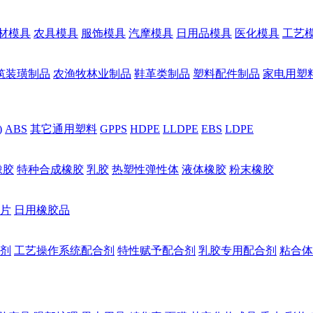
材模具
农具模具
服饰模具
汽摩模具
日用品模具
医化模具
工艺
筑装璜制品
农渔牧林业制品
鞋革类制品
塑料配件制品
家电用塑
)
ABS
其它通用塑料
GPPS
HDPE
LLDPE
EBS
LDPE
橡胶
特种合成橡胶
乳胶
热塑性弹性体
液体橡胶
粉末橡胶
片
日用橡胶品
剂
工艺操作系统配合剂
特性赋予配合剂
乳胶专用配合剂
粘合体