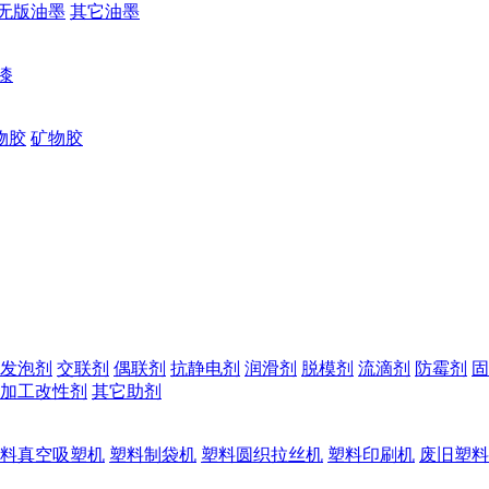
无版油墨
其它油墨
漆
物胶
矿物胶
发泡剂
交联剂
偶联剂
抗静电剂
润滑剂
脱模剂
流滴剂
防霉剂
固
加工改性剂
其它助剂
料真空吸塑机
塑料制袋机
塑料圆织拉丝机
塑料印刷机
废旧塑料