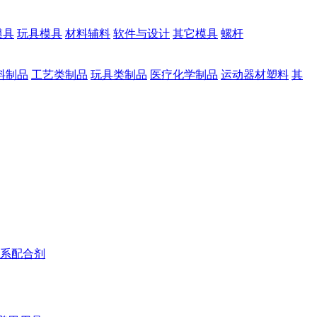
模具
玩具模具
材料辅料
软件与设计
其它模具
螺杆
料制品
工艺类制品
玩具类制品
医疗化学制品
运动器材塑料
其
系配合剂