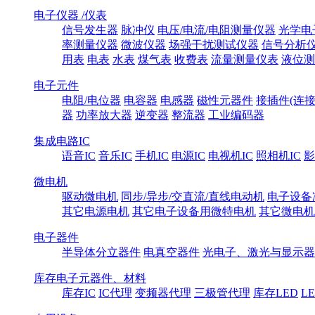
电子仪器 /仪表
信号发生器
脉冲仪
电压/电流/电阻测量仪器
光学电
率测量仪器
微波仪器
场强干扰测试仪器
信号分析
用表
电表
水表
煤气表
收费表
流量测量仪表
液位测
电子元件
电阻/电位器
电容器
电感器
磁性元器件
接插件(连接
器
功率放大器
逆变器
整流器
工业编码器
集成电路IC
语音IC
音乐IC
手机IC
电源IC
电视机IC
照相机IC
影
微电机
驱动微电机
同步/异步/交直流/直线电动机
电子设备
其它电源电机
其它电子设备用微特电机
其它微电机
电子器件
半导体分立器件
电真空器件
光电子、激光与显示器
库存电子元器件、材料
库存IC
IC代理
变频器代理
三极管代理
库存LED
L