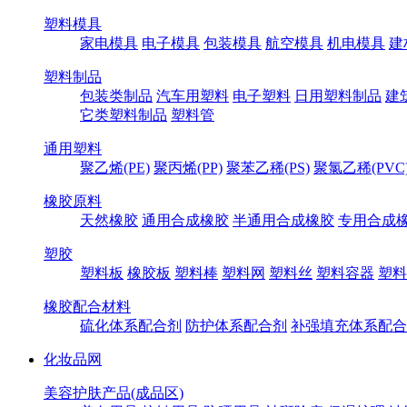
塑料模具
家电模具
电子模具
包装模具
航空模具
机电模具
建
塑料制品
包装类制品
汽车用塑料
电子塑料
日用塑料制品
建
它类塑料制品
塑料管
通用塑料
聚乙烯(PE)
聚丙烯(PP)
聚苯乙稀(PS)
聚氯乙稀(PVC
橡胶原料
天然橡胶
通用合成橡胶
半通用合成橡胶
专用合成
塑胶
塑料板
橡胶板
塑料棒
塑料网
塑料丝
塑料容器
塑料
橡胶配合材料
硫化体系配合剂
防护体系配合剂
补强填充体系配合
化妆品网
美容护肤产品(成品区)