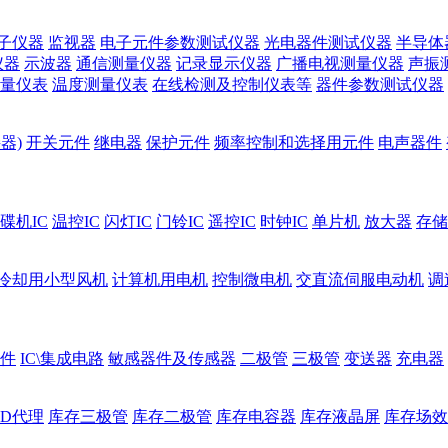
子仪器
监视器
电子元件参数测试仪器
光电器件测试仪器
半导体
仪器
示波器
通信测量仪器
记录显示仪器
广播电视测量仪器
声振
量仪表
温度测量仪表
在线检测及控制仪表等
器件参数测试仪器
器)
开关元件
继电器
保护元件
频率控制和选择用元件
电声器件
碟机IC
温控IC
闪灯IC
门铃IC
遥控IC
时钟IC
单片机
放大器
存储
冷却用小型风机
计算机用电机
控制微电机
交直流伺服电动机
调
件
IC\集成电路
敏感器件及传感器
二极管
三极管
变送器
充电器
ED代理
库存三极管
库存二极管
库存电容器
库存液晶屏
库存场效