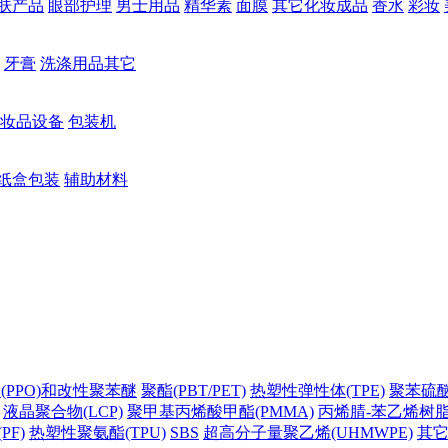
肤产品
眼部护理
男士用品
精华素
面膜
其它化妆成品
香水
彩妆
牙膏
洗涤用品其它
妆品设备
包装机
纸盒包装
辅助材料
(PPO)和改性聚苯醚
聚酯(PBT/PET)
热塑性弹性体(TPE)
聚苯硫醚(
液晶聚合物(LCP)
聚甲基丙烯酸甲酯(PMMA)
丙烯腈-苯乙烯树脂(
PF)
热塑性聚氨酯(TPU)
SBS
超高分子量聚乙烯(UHMWPE)
其