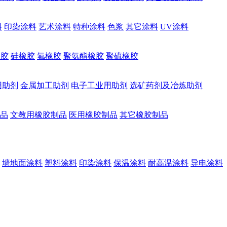
料
印染涂料
艺术涂料
特种涂料
色浆
其它涂料
UV涂料
橡胶
硅橡胶
氟橡胶
聚氨酯橡胶
聚硫橡胶
用助剂
金属加工助剂
电子工业用助剂
选矿药剂及冶炼助剂
品
文教用橡胶制品
医用橡胶制品
其它橡胶制品
墙地面涂料
塑料涂料
印染涂料
保温涂料
耐高温涂料
导电涂料