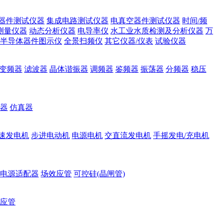
器件测试仪器
集成电路测试仪器
电真空器件测试仪器
时间/频
测量仪器
动态分析仪器
电导率仪
水工业水质检测及分析仪器
万
半导体器件图示仪
全景扫频仪
其它仪器/仪表
试验仪器
变频器
滤波器
晶体谐振器
调频器
鉴频器
振荡器
分频器
稳压
器
仿真器
速发电机
步进电动机
电源电机
交直流发电机
手摇发电/充电机
电源适配器
场效应管
可控硅(晶闸管)
应管