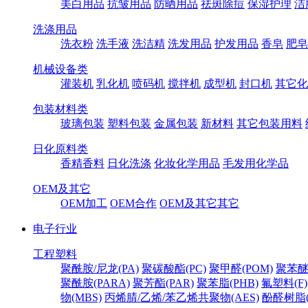
美白用品
抗皱用品
防晒用品
祛斑除痘
保湿护理
洁
洗涤用品
洗衣粉
洗手液
洗洁精
洗发用品
护发用品
香皂
肥皂
机械设备类
灌装机
乳化机
喷码机
搅拌机
成型机
封口机
其它化
包装材料类
玻璃包装
塑料包装
金属包装
新材料
其它包装用料
日化原料类
香精香料
日化洗涤
化妆化学用品
毛发用化学品
OEM及其它
OEM加工
OEM合作
OEM及其它其它
电子行业
工程塑料
聚酰胺/尼龙(PA)
聚碳酸酯(PC)
聚甲醛(POM)
聚苯醚
聚酰胺(PARA)
聚芳酯(PAR)
聚苯脂(PHB)
氟塑料(F)
物(MBS)
丙烯腈/乙烯/苯乙烯共聚物(AES)
酚醛树脂(