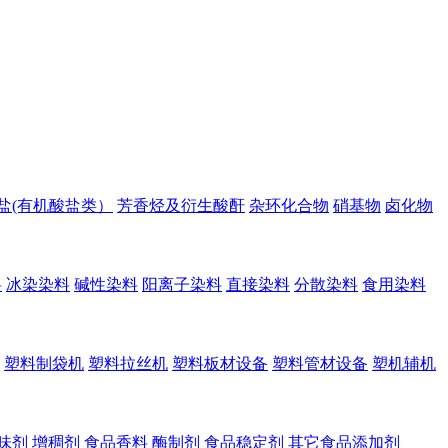
盐(有机酸盐类）
芳香烃及衍生酸酐
杂环化合物
硝基物
卤化物
料
冰染染料
碱性染料
阳离子染料
直接染料
分散染料
食用染料
塑料制袋机
塑料拉丝机
塑料板材设备
塑料管材设备
塑机辅机
味剂
增稠剂
食品香料
酶制剂
食品稳定剂
其它食品添加剂