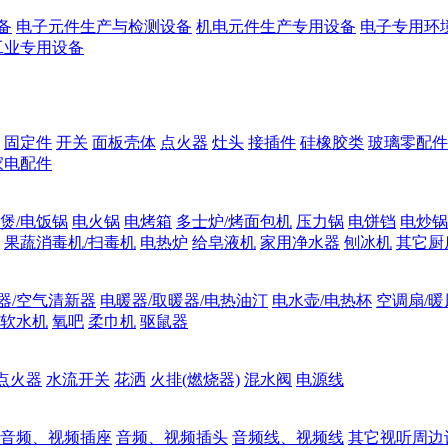
备
电子元件生产与检测设备
机电元件生产专用设备
电子专用环
工业专用设备
固定件
开关
面板壳体
点火器
灶头
接插件
硅橡胶类
玻璃零配件
家电配件
煲/电饭锅
电火锅
电烤箱
多士炉/烤面包机
压力锅
电饼铛
电炒锅
果蔬消毒机/扫毒机
电热炉
给皂液机
家用净水器
刨冰机
其它厨
器/空气清新器
电暖器/取暖器/电热油汀
电水壶/电热杯
空调扇/暖
软水机
氧吧
柔巾机
驱鼠器
点火器
水流开关
花洒
火排(燃烧器)
混水阀
电源线
音频、视频插座
音频、视频插头
音频线、视频线
其它视听周边