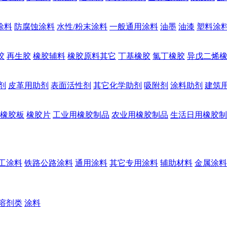
涂料
防腐蚀涂料
水性/粉末涂料
一般通用涂料
油墨
油漆
塑料涂
胶
再生胶
橡胶辅料
橡胶原料其它
丁基橡胶
氯丁橡胶
异戊二烯
剂
皮革用助剂
表面活性剂
其它化学助剂
吸附剂
涂料助剂
建筑
橡胶板
橡胶片
工业用橡胶制品
农业用橡胶制品
生活日用橡胶制
工涂料
铁路公路涂料
通用涂料
其它专用涂料
辅助材料
金属涂料
溶剂类
涂料