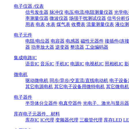
电子仪器 /仪表
信号发生器
脉冲仪
电压/电流/电阻测量仪器
光学电
率测量仪器
微波仪器
场强干扰测试仪器
信号分析
用表
电表
水表
煤气表
收费表
流量测量仪表
液位测
电子元件
电阻/电位器
电容器
电感器
磁性元器件
接插件(连接
器
功率放大器
逆变器
整流器
工业编码器
集成电路IC
语音IC
音乐IC
手机IC
电源IC
电视机IC
照相机IC
影
微电机
驱动微电机
同步/异步/交直流/直线电动机
电子设备
其它电源电机
其它电子设备用微特电机
其它微电机
电子器件
半导体分立器件
电真空器件
光电子、激光与显示器
库存电子元器件、材料
库存IC
IC代理
变频器代理
三极管代理
库存LED
L