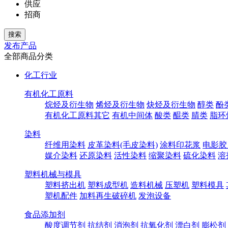
供应
招商
发布产品
全部商品分类
化工行业
有机化工原料
烷烃及衍生物
烯烃及衍生物
炔烃及衍生物
醇类
酚
有机化工原料其它
有机中间体
酸类
醌类
腈类
脂环
染料
纤维用染料
皮革染料(毛皮染料)
涂料印花浆
电影胶
媒介染料
还原染料
活性染料
缩聚染料
硫化染料
溶
塑料机械与模具
塑料挤出机
塑料成型机
造料机械
压塑机
塑料模具
塑机配件
加料再生破碎机
发泡设备
食品添加剂
酸度调节剂
抗结剂
消泡剂
抗氧化剂
漂白剂
膨松剂