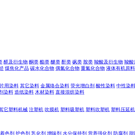
类
醛及衍生物
酮类
酯类
醚类
酐类
砜类
胺类
羧酸及衍生物
羧酸
烃
煤焦化产品
碳水化合物
偶氮化合物
重氮化合物
液体有机原料
片用染料
其它染料
金属络合染料
荧光增白剂
酸性染料
中性染
剂染料
造纸染料
木材染料
直接混纺染料
其它塑料机械
注塑机
吹膜机
塑料吸塑机
塑料吹塑机
塑料压延机
着色剂
护色剂
乳化剂
增味剂
水分保持剂
营养强化剂
防腐剂
甜