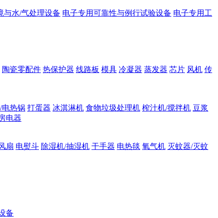
境与水/气处理设备
电子专用可靠性与例行试验设备
电子专用工
陶瓷零配件
热保护器
线路板
模具
冷凝器
蒸发器
芯片
风机
传
/电热锅
打蛋器
冰淇淋机
食物垃圾处理机
榨汁机/搅拌机
豆浆
房电器
风扇
电熨斗
除湿机/抽湿机
干手器
电热毯
氧气机
灭蚊器/灭蚊
设备