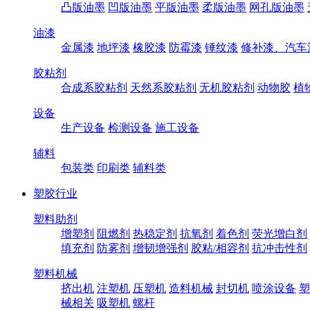
凸版油墨
凹版油墨
平版油墨
柔版油墨
网孔版油墨
油漆
金属漆
地坪漆
橡胶漆
防霉漆
锤纹漆
修补漆、汽车
胶粘剂
合成系胶粘剂
天然系胶粘剂
无机胶粘剂
动物胶
植
设备
生产设备
检测设备
施工设备
辅料
包装类
印刷类
辅料类
塑胶行业
塑料助剂
增塑剂
阻燃剂
热稳定剂
抗氧剂
着色剂
荧光增白剂
填充剂
防雾剂
增韧增强剂
胶粘/相容剂
抗冲击性剂
塑料机械
挤出机
注塑机
压塑机
造料机械
封切机
喷涂设备
塑
械相关
吸塑机
螺杆