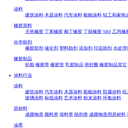
涂料
建筑涂料
木器涂料
汽车涂料
船舶涂料
轻工和家电
橡胶原料
天然橡胶
丁苯橡胶
顺丁橡胶
丁腈橡胶
SBS
乙丙橡
化学助剂
橡胶助剂
催化剂
塑料助剂
添加剂
印染助剂
水处理
橡胶制品
轮胎
橡胶带
橡胶管
乳胶制品
密封圈
橡胶制品其它
涂料行业
涂料
建筑涂料
汽车涂料
木器涂料
船舶涂料
防腐涂料
轻
玻璃涂料
标线涂料
艺术涂料
粉末涂料
环氧涂料
原材料
成膜物质
颜料类
填料类
助剂类
成膜物质用原材料
油墨