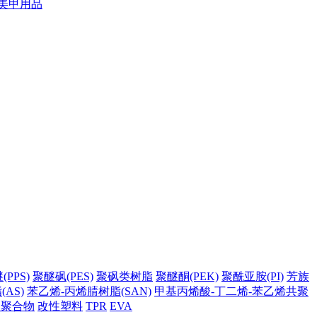
美甲用品
PPS)
聚醚砜(PES)
聚砜类树脂
聚醚酮(PEK)
聚酰亚胺(PI)
芳族
AS)
苯乙烯-丙烯腈树脂(SAN)
甲基丙烯酸-丁二烯-苯乙烯共聚
它聚合物
改性塑料
TPR
EVA