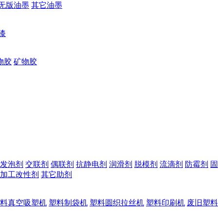
无版油墨
其它油墨
漆
物胶
矿物胶
发泡剂
交联剂
偶联剂
抗静电剂
润滑剂
脱模剂
流滴剂
防霉剂
固
加工改性剂
其它助剂
料真空吸塑机
塑料制袋机
塑料圆织拉丝机
塑料印刷机
废旧塑料