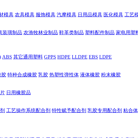
材模具
农具模具
服饰模具
汽摩模具
日用品模具
医化模具
工艺
筑装璜制品
农渔牧林业制品
鞋革类制品
塑料配件制品
家电用塑
)
ABS
其它通用塑料
GPPS
HDPE
LLDPE
EBS
LDPE
橡胶
特种合成橡胶
乳胶
热塑性弹性体
液体橡胶
粉末橡胶
片
日用橡胶品
剂
工艺操作系统配合剂
特性赋予配合剂
乳胶专用配合剂
粘合体