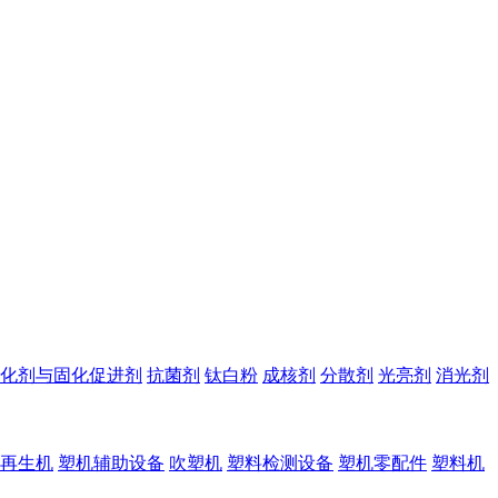
化剂与固化促进剂
抗菌剂
钛白粉
成核剂
分散剂
光亮剂
消光剂
再生机
塑机辅助设备
吹塑机
塑料检测设备
塑机零配件
塑料机