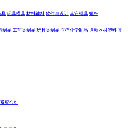
模具
玩具模具
材料辅料
软件与设计
其它模具
螺杆
料制品
工艺类制品
玩具类制品
医疗化学制品
运动器材塑料
其
系配合剂