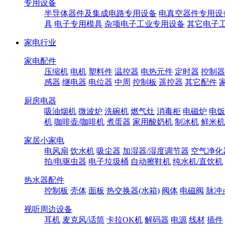
专用设备
半导体器件及集成电路专用设备
电真空器件专用设
具
电子专用模具
杂项电子工业专用设备
其它电子
家电行业
家电配件
压缩机
电机
塑料件
温控器
电热元件
定时器
控制器
感器
继电器
电位器
中周
控制板
遥控器
其它配件
厨房电器
吸油烟机
微波炉
洗碗机
燃气灶
消毒柜
电磁炉
电饭
机
咖啡壶/咖啡机
煮蛋器
家用酸奶机
制冰机
鲜米机
家居小家电
电风扇
饮水机
吸尘器
加湿器/湿度调节器
空气净化
拍/电驱虫器
电子垃圾桶
自动擦鞋机
纯水机/直饮机
热水器配件
控制板
壳体
面板
热交换器(水箱)
阀体
电磁阀
脉冲
视听周边设备
耳机
麦克风/话筒
卡拉OK机
解码器
电源
线材
插件