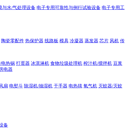
境与水/气处理设备
电子专用可靠性与例行试验设备
电子专用工
陶瓷零配件
热保护器
线路板
模具
冷凝器
蒸发器
芯片
风机
传
/电热锅
打蛋器
冰淇淋机
食物垃圾处理机
榨汁机/搅拌机
豆浆
房电器
风扇
电熨斗
除湿机/抽湿机
干手器
电热毯
氧气机
灭蚊器/灭蚊
设备