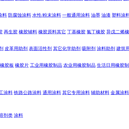
涂料
防腐蚀涂料
水性/粉末涂料
一般通用涂料
油墨
油漆
塑料涂
胶
再生胶
橡胶辅料
橡胶原料其它
丁基橡胶
氯丁橡胶
异戊二烯
剂
皮革用助剂
表面活性剂
其它化学助剂
吸附剂
涂料助剂
建筑
橡胶板
橡胶片
工业用橡胶制品
农业用橡胶制品
生活日用橡胶制
工涂料
铁路公路涂料
通用涂料
其它专用涂料
辅助材料
金属涂料
溶剂类
涂料