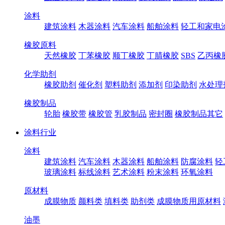
涂料
建筑涂料
木器涂料
汽车涂料
船舶涂料
轻工和家电
橡胶原料
天然橡胶
丁苯橡胶
顺丁橡胶
丁腈橡胶
SBS
乙丙橡
化学助剂
橡胶助剂
催化剂
塑料助剂
添加剂
印染助剂
水处理
橡胶制品
轮胎
橡胶带
橡胶管
乳胶制品
密封圈
橡胶制品其它
涂料行业
涂料
建筑涂料
汽车涂料
木器涂料
船舶涂料
防腐涂料
轻
玻璃涂料
标线涂料
艺术涂料
粉末涂料
环氧涂料
原材料
成膜物质
颜料类
填料类
助剂类
成膜物质用原材料
油墨