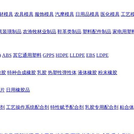
材模具
农具模具
服饰模具
汽摩模具
日用品模具
医化模具
工艺
筑装璜制品
农渔牧林业制品
鞋革类制品
塑料配件制品
家电用塑
)
ABS
其它通用塑料
GPPS
HDPE
LLDPE
EBS
LDPE
橡胶
特种合成橡胶
乳胶
热塑性弹性体
液体橡胶
粉末橡胶
片
日用橡胶品
剂
工艺操作系统配合剂
特性赋予配合剂
乳胶专用配合剂
粘合体