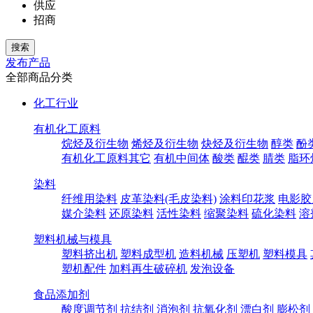
供应
招商
发布产品
全部商品分类
化工行业
有机化工原料
烷烃及衍生物
烯烃及衍生物
炔烃及衍生物
醇类
酚
有机化工原料其它
有机中间体
酸类
醌类
腈类
脂环
染料
纤维用染料
皮革染料(毛皮染料)
涂料印花浆
电影胶
媒介染料
还原染料
活性染料
缩聚染料
硫化染料
溶
塑料机械与模具
塑料挤出机
塑料成型机
造料机械
压塑机
塑料模具
塑机配件
加料再生破碎机
发泡设备
食品添加剂
酸度调节剂
抗结剂
消泡剂
抗氧化剂
漂白剂
膨松剂