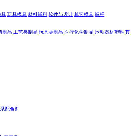
模具
玩具模具
材料辅料
软件与设计
其它模具
螺杆
料制品
工艺类制品
玩具类制品
医疗化学制品
运动器材塑料
其
系配合剂