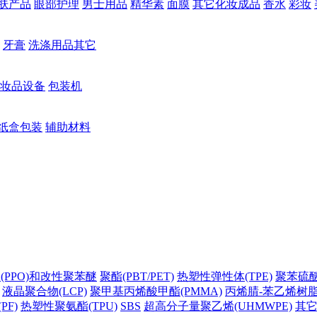
肤产品
眼部护理
男士用品
精华素
面膜
其它化妆成品
香水
彩妆
牙膏
洗涤用品其它
妆品设备
包装机
纸盒包装
辅助材料
(PPO)和改性聚苯醚
聚酯(PBT/PET)
热塑性弹性体(TPE)
聚苯硫醚(
液晶聚合物(LCP)
聚甲基丙烯酸甲酯(PMMA)
丙烯腈-苯乙烯树脂(
PF)
热塑性聚氨酯(TPU)
SBS
超高分子量聚乙烯(UHMWPE)
其