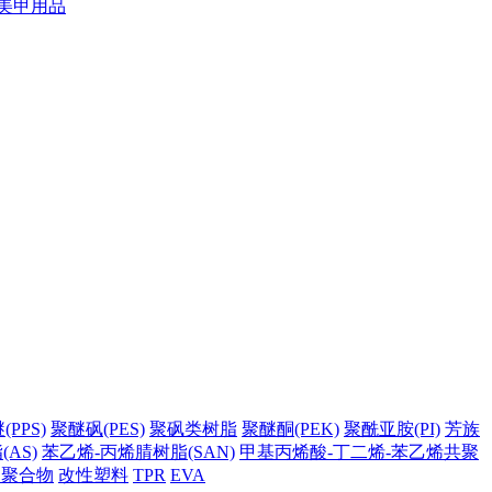
美甲用品
PPS)
聚醚砜(PES)
聚砜类树脂
聚醚酮(PEK)
聚酰亚胺(PI)
芳族
AS)
苯乙烯-丙烯腈树脂(SAN)
甲基丙烯酸-丁二烯-苯乙烯共聚
它聚合物
改性塑料
TPR
EVA