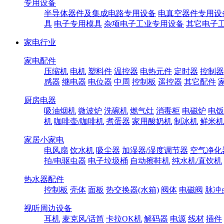
专用设备
半导体器件及集成电路专用设备
电真空器件专用设
具
电子专用模具
杂项电子工业专用设备
其它电子
家电行业
家电配件
压缩机
电机
塑料件
温控器
电热元件
定时器
控制器
感器
继电器
电位器
中周
控制板
遥控器
其它配件
厨房电器
吸油烟机
微波炉
洗碗机
燃气灶
消毒柜
电磁炉
电饭
机
咖啡壶/咖啡机
煮蛋器
家用酸奶机
制冰机
鲜米机
家居小家电
电风扇
饮水机
吸尘器
加湿器/湿度调节器
空气净化
拍/电驱虫器
电子垃圾桶
自动擦鞋机
纯水机/直饮机
热水器配件
控制板
壳体
面板
热交换器(水箱)
阀体
电磁阀
脉冲
视听周边设备
耳机
麦克风/话筒
卡拉OK机
解码器
电源
线材
插件