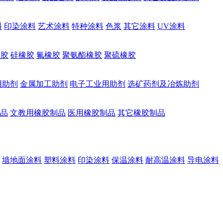
料
印染涂料
艺术涂料
特种涂料
色浆
其它涂料
UV涂料
橡胶
硅橡胶
氟橡胶
聚氨酯橡胶
聚硫橡胶
用助剂
金属加工助剂
电子工业用助剂
选矿药剂及冶炼助剂
品
文教用橡胶制品
医用橡胶制品
其它橡胶制品
墙地面涂料
塑料涂料
印染涂料
保温涂料
耐高温涂料
导电涂料