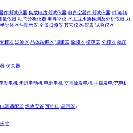
器件测试仪器
集成电路测试仪器
电真空器件测试仪器
时间/频
测量仪器
动态分析仪器
电导率仪
水工业水质检测及分析仪器
万
半导体器件图示仪
全景扫频仪
其它仪器/仪表
试验仪器
变频器
滤波器
晶体谐振器
调频器
鉴频器
振荡器
分频器
稳压
器
仿真器
速发电机
步进电动机
电源电机
交直流发电机
手摇发电/充电机
电源适配器
场效应管
可控硅(晶闸管)
应管