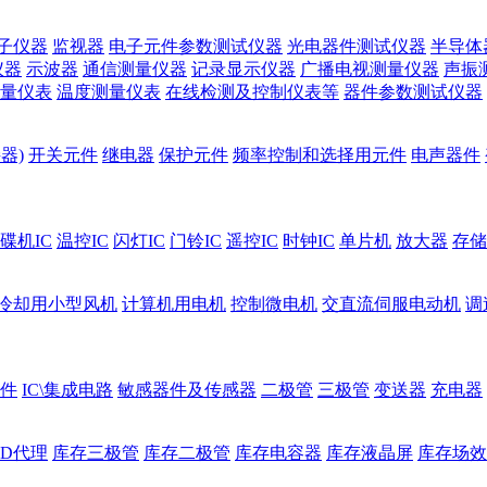
子仪器
监视器
电子元件参数测试仪器
光电器件测试仪器
半导体
仪器
示波器
通信测量仪器
记录显示仪器
广播电视测量仪器
声振
量仪表
温度测量仪表
在线检测及控制仪表等
器件参数测试仪器
器)
开关元件
继电器
保护元件
频率控制和选择用元件
电声器件
碟机IC
温控IC
闪灯IC
门铃IC
遥控IC
时钟IC
单片机
放大器
存储
冷却用小型风机
计算机用电机
控制微电机
交直流伺服电动机
调
件
IC\集成电路
敏感器件及传感器
二极管
三极管
变送器
充电器
ED代理
库存三极管
库存二极管
库存电容器
库存液晶屏
库存场效