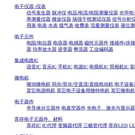
电子仪器 /仪表
信号发生器
脉冲仪
电压/电流/电阻测量仪器
光学电
率测量仪器
微波仪器
场强干扰测试仪器
信号分析
用表
电表
水表
煤气表
收费表
流量测量仪表
液位测
电子元件
电阻/电位器
电容器
电感器
磁性元器件
接插件(连接
器
功率放大器
逆变器
整流器
工业编码器
集成电路IC
语音IC
音乐IC
手机IC
电源IC
电视机IC
照相机IC
影
微电机
驱动微电机
同步/异步/交直流/直线电动机
电子设备
其它电源电机
其它电子设备用微特电机
其它微电机
电子器件
半导体分立器件
电真空器件
光电子、激光与显示器
库存电子元器件、材料
库存IC
IC代理
变频器代理
三极管代理
库存LED
L