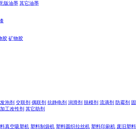
无版油墨
其它油墨
漆
物胶
矿物胶
发泡剂
交联剂
偶联剂
抗静电剂
润滑剂
脱模剂
流滴剂
防霉剂
固
加工改性剂
其它助剂
料真空吸塑机
塑料制袋机
塑料圆织拉丝机
塑料印刷机
废旧塑料