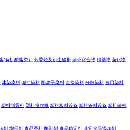
盐(有机酸盐类）
芳香烃及衍生酸酐
杂环化合物
硝基物
卤化物
料
冰染染料
碱性染料
阳离子染料
直接染料
分散染料
食用染料
塑料制袋机
塑料拉丝机
塑料板材设备
塑料管材设备
塑机辅机
味剂
增稠剂
食品香料
酶制剂
食品稳定剂
其它食品添加剂