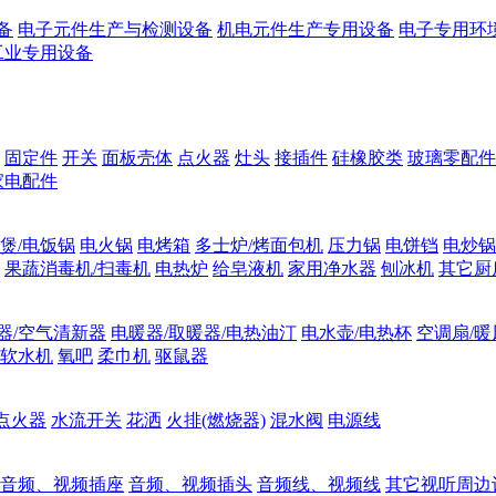
备
电子元件生产与检测设备
机电元件生产专用设备
电子专用环
工业专用设备
固定件
开关
面板壳体
点火器
灶头
接插件
硅橡胶类
玻璃零配件
家电配件
煲/电饭锅
电火锅
电烤箱
多士炉/烤面包机
压力锅
电饼铛
电炒锅
果蔬消毒机/扫毒机
电热炉
给皂液机
家用净水器
刨冰机
其它厨
器/空气清新器
电暖器/取暖器/电热油汀
电水壶/电热杯
空调扇/暖
软水机
氧吧
柔巾机
驱鼠器
点火器
水流开关
花洒
火排(燃烧器)
混水阀
电源线
音频、视频插座
音频、视频插头
音频线、视频线
其它视听周边