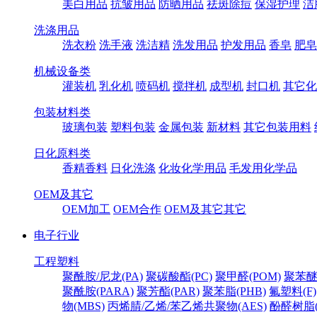
美白用品
抗皱用品
防晒用品
祛斑除痘
保湿护理
洁
洗涤用品
洗衣粉
洗手液
洗洁精
洗发用品
护发用品
香皂
肥皂
机械设备类
灌装机
乳化机
喷码机
搅拌机
成型机
封口机
其它化
包装材料类
玻璃包装
塑料包装
金属包装
新材料
其它包装用料
日化原料类
香精香料
日化洗涤
化妆化学用品
毛发用化学品
OEM及其它
OEM加工
OEM合作
OEM及其它其它
电子行业
工程塑料
聚酰胺/尼龙(PA)
聚碳酸酯(PC)
聚甲醛(POM)
聚苯醚
聚酰胺(PARA)
聚芳酯(PAR)
聚苯脂(PHB)
氟塑料(F)
物(MBS)
丙烯腈/乙烯/苯乙烯共聚物(AES)
酚醛树脂(