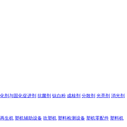
化剂与固化促进剂
抗菌剂
钛白粉
成核剂
分散剂
光亮剂
消光剂
再生机
塑机辅助设备
吹塑机
塑料检测设备
塑机零配件
塑料机