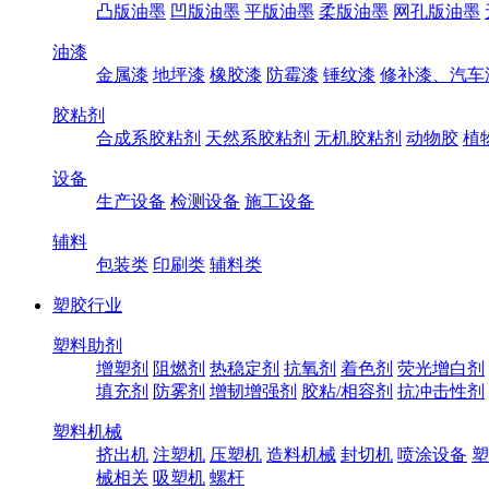
凸版油墨
凹版油墨
平版油墨
柔版油墨
网孔版油墨
油漆
金属漆
地坪漆
橡胶漆
防霉漆
锤纹漆
修补漆、汽车
胶粘剂
合成系胶粘剂
天然系胶粘剂
无机胶粘剂
动物胶
植
设备
生产设备
检测设备
施工设备
辅料
包装类
印刷类
辅料类
塑胶行业
塑料助剂
增塑剂
阻燃剂
热稳定剂
抗氧剂
着色剂
荧光增白剂
填充剂
防雾剂
增韧增强剂
胶粘/相容剂
抗冲击性剂
塑料机械
挤出机
注塑机
压塑机
造料机械
封切机
喷涂设备
塑
械相关
吸塑机
螺杆