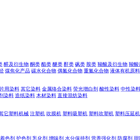
类
醛及衍生物
酮类
酯类
醚类
酐类
砜类
胺类
羧酸及衍生物
羧酸
烃
煤焦化产品
碳水化合物
偶氮化合物
重氮化合物
液体有机原料
片用染料
其它染料
金属络合染料
荧光增白剂
酸性染料
中性染
剂染料
造纸染料
木材染料
直接混纺染料
其它塑料机械
注塑机
吹膜机
塑料吸塑机
塑料吹塑机
塑料压延机
着色剂
护色剂
乳化剂
增味剂
水分保持剂
营养强化剂
防腐剂
甜