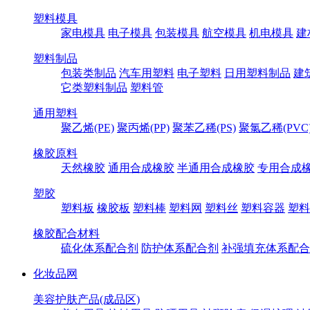
塑料模具
家电模具
电子模具
包装模具
航空模具
机电模具
建
塑料制品
包装类制品
汽车用塑料
电子塑料
日用塑料制品
建
它类塑料制品
塑料管
通用塑料
聚乙烯(PE)
聚丙烯(PP)
聚苯乙稀(PS)
聚氯乙稀(PVC
橡胶原料
天然橡胶
通用合成橡胶
半通用合成橡胶
专用合成
塑胶
塑料板
橡胶板
塑料棒
塑料网
塑料丝
塑料容器
塑料
橡胶配合材料
硫化体系配合剂
防护体系配合剂
补强填充体系配合
化妆品网
美容护肤产品(成品区)