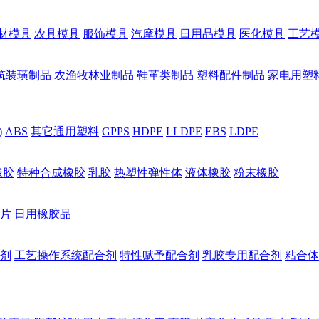
材模具
农具模具
服饰模具
汽摩模具
日用品模具
医化模具
工艺
筑装璜制品
农渔牧林业制品
鞋革类制品
塑料配件制品
家电用塑
)
ABS
其它通用塑料
GPPS
HDPE
LLDPE
EBS
LDPE
橡胶
特种合成橡胶
乳胶
热塑性弹性体
液体橡胶
粉末橡胶
片
日用橡胶品
剂
工艺操作系统配合剂
特性赋予配合剂
乳胶专用配合剂
粘合体