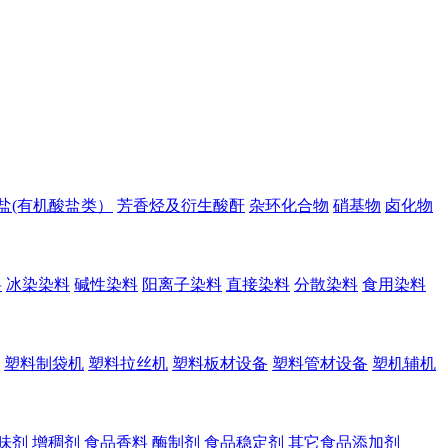
盐(有机酸盐类）
芳香烃及衍生酸酐
杂环化合物
硝基物
卤化物
料
冰染染料
碱性染料
阳离子染料
直接染料
分散染料
食用染料
塑料制袋机
塑料拉丝机
塑料板材设备
塑料管材设备
塑机辅机
味剂
增稠剂
食品香料
酶制剂
食品稳定剂
其它食品添加剂