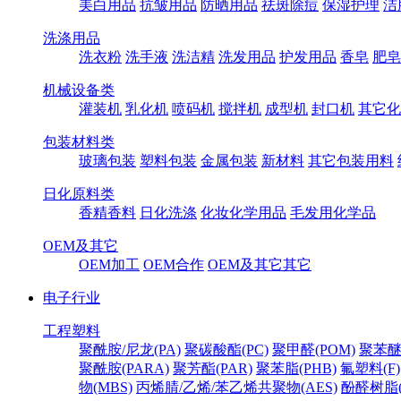
美白用品
抗皱用品
防晒用品
祛斑除痘
保湿护理
洁
洗涤用品
洗衣粉
洗手液
洗洁精
洗发用品
护发用品
香皂
肥皂
机械设备类
灌装机
乳化机
喷码机
搅拌机
成型机
封口机
其它化
包装材料类
玻璃包装
塑料包装
金属包装
新材料
其它包装用料
日化原料类
香精香料
日化洗涤
化妆化学用品
毛发用化学品
OEM及其它
OEM加工
OEM合作
OEM及其它其它
电子行业
工程塑料
聚酰胺/尼龙(PA)
聚碳酸酯(PC)
聚甲醛(POM)
聚苯醚
聚酰胺(PARA)
聚芳酯(PAR)
聚苯脂(PHB)
氟塑料(F)
物(MBS)
丙烯腈/乙烯/苯乙烯共聚物(AES)
酚醛树脂(