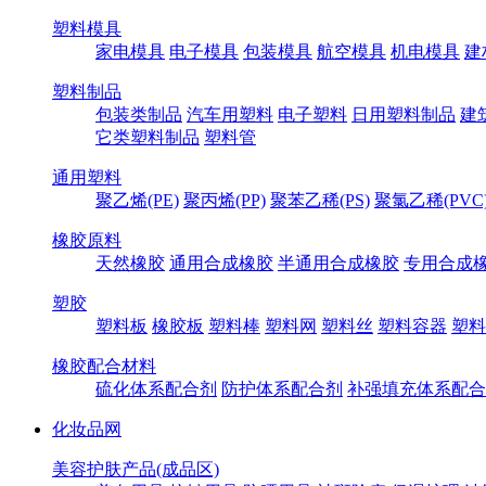
塑料模具
家电模具
电子模具
包装模具
航空模具
机电模具
建
塑料制品
包装类制品
汽车用塑料
电子塑料
日用塑料制品
建
它类塑料制品
塑料管
通用塑料
聚乙烯(PE)
聚丙烯(PP)
聚苯乙稀(PS)
聚氯乙稀(PVC
橡胶原料
天然橡胶
通用合成橡胶
半通用合成橡胶
专用合成
塑胶
塑料板
橡胶板
塑料棒
塑料网
塑料丝
塑料容器
塑料
橡胶配合材料
硫化体系配合剂
防护体系配合剂
补强填充体系配合
化妆品网
美容护肤产品(成品区)