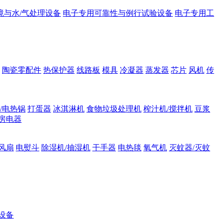
境与水/气处理设备
电子专用可靠性与例行试验设备
电子专用工
陶瓷零配件
热保护器
线路板
模具
冷凝器
蒸发器
芯片
风机
传
/电热锅
打蛋器
冰淇淋机
食物垃圾处理机
榨汁机/搅拌机
豆浆
房电器
风扇
电熨斗
除湿机/抽湿机
干手器
电热毯
氧气机
灭蚊器/灭蚊
设备