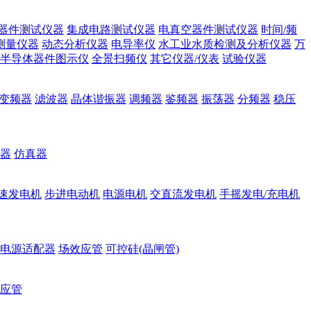
器件测试仪器
集成电路测试仪器
电真空器件测试仪器
时间/频
测量仪器
动态分析仪器
电导率仪
水工业水质检测及分析仪器
万
半导体器件图示仪
全景扫频仪
其它仪器/仪表
试验仪器
变频器
滤波器
晶体谐振器
调频器
鉴频器
振荡器
分频器
稳压
器
仿真器
速发电机
步进电动机
电源电机
交直流发电机
手摇发电/充电机
电源适配器
场效应管
可控硅(晶闸管)
应管