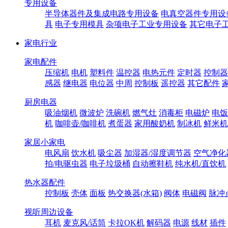
专用设备
半导体器件及集成电路专用设备
电真空器件专用设
具
电子专用模具
杂项电子工业专用设备
其它电子
家电行业
家电配件
压缩机
电机
塑料件
温控器
电热元件
定时器
控制器
感器
继电器
电位器
中周
控制板
遥控器
其它配件
厨房电器
吸油烟机
微波炉
洗碗机
燃气灶
消毒柜
电磁炉
电饭
机
咖啡壶/咖啡机
煮蛋器
家用酸奶机
制冰机
鲜米机
家居小家电
电风扇
饮水机
吸尘器
加湿器/湿度调节器
空气净化
拍/电驱虫器
电子垃圾桶
自动擦鞋机
纯水机/直饮机
热水器配件
控制板
壳体
面板
热交换器(水箱)
阀体
电磁阀
脉冲
视听周边设备
耳机
麦克风/话筒
卡拉OK机
解码器
电源
线材
插件