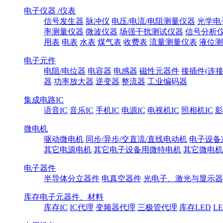
电子仪器 /仪表
信号发生器
脉冲仪
电压/电流/电阻测量仪器
光学电
率测量仪器
微波仪器
场强干扰测试仪器
信号分析
用表
电表
水表
煤气表
收费表
流量测量仪表
液位测
电子元件
电阻/电位器
电容器
电感器
磁性元器件
接插件(连接
器
功率放大器
逆变器
整流器
工业编码器
集成电路IC
语音IC
音乐IC
手机IC
电源IC
电视机IC
照相机IC
影
微电机
驱动微电机
同步/异步/交直流/直线电动机
电子设备
其它电源电机
其它电子设备用微特电机
其它微电机
电子器件
半导体分立器件
电真空器件
光电子、激光与显示器
库存电子元器件、材料
库存IC
IC代理
变频器代理
三极管代理
库存LED
L