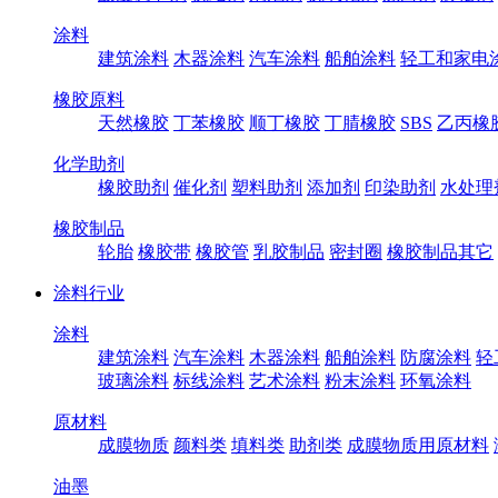
涂料
建筑涂料
木器涂料
汽车涂料
船舶涂料
轻工和家电
橡胶原料
天然橡胶
丁苯橡胶
顺丁橡胶
丁腈橡胶
SBS
乙丙橡
化学助剂
橡胶助剂
催化剂
塑料助剂
添加剂
印染助剂
水处理
橡胶制品
轮胎
橡胶带
橡胶管
乳胶制品
密封圈
橡胶制品其它
涂料行业
涂料
建筑涂料
汽车涂料
木器涂料
船舶涂料
防腐涂料
轻
玻璃涂料
标线涂料
艺术涂料
粉末涂料
环氧涂料
原材料
成膜物质
颜料类
填料类
助剂类
成膜物质用原材料
油墨