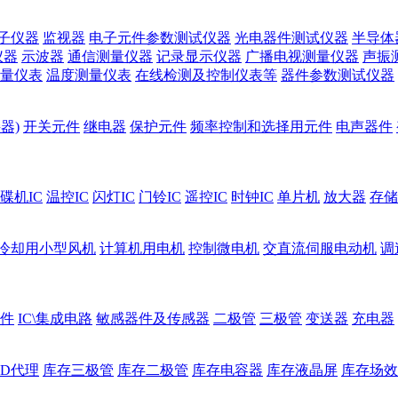
子仪器
监视器
电子元件参数测试仪器
光电器件测试仪器
半导体
仪器
示波器
通信测量仪器
记录显示仪器
广播电视测量仪器
声振
量仪表
温度测量仪表
在线检测及控制仪表等
器件参数测试仪器
器)
开关元件
继电器
保护元件
频率控制和选择用元件
电声器件
碟机IC
温控IC
闪灯IC
门铃IC
遥控IC
时钟IC
单片机
放大器
存储
冷却用小型风机
计算机用电机
控制微电机
交直流伺服电动机
调
件
IC\集成电路
敏感器件及传感器
二极管
三极管
变送器
充电器
ED代理
库存三极管
库存二极管
库存电容器
库存液晶屏
库存场效