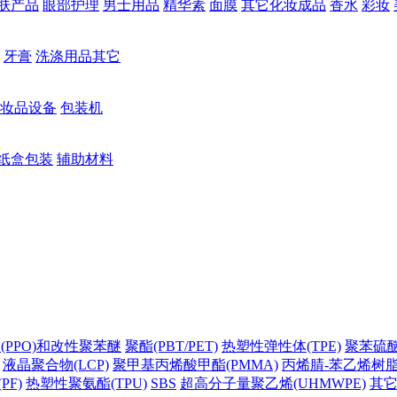
肤产品
眼部护理
男士用品
精华素
面膜
其它化妆成品
香水
彩妆
牙膏
洗涤用品其它
妆品设备
包装机
纸盒包装
辅助材料
(PPO)和改性聚苯醚
聚酯(PBT/PET)
热塑性弹性体(TPE)
聚苯硫醚(
液晶聚合物(LCP)
聚甲基丙烯酸甲酯(PMMA)
丙烯腈-苯乙烯树脂(
PF)
热塑性聚氨酯(TPU)
SBS
超高分子量聚乙烯(UHMWPE)
其