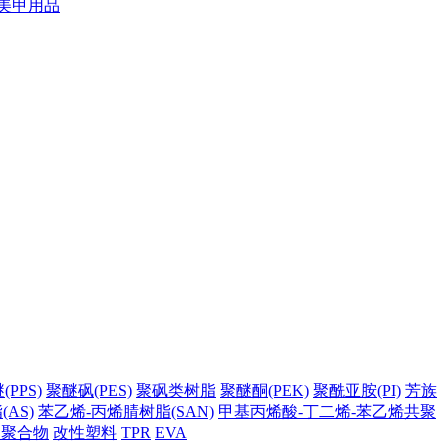
美甲用品
PPS)
聚醚砜(PES)
聚砜类树脂
聚醚酮(PEK)
聚酰亚胺(PI)
芳族
AS)
苯乙烯-丙烯腈树脂(SAN)
甲基丙烯酸-丁二烯-苯乙烯共聚
它聚合物
改性塑料
TPR
EVA