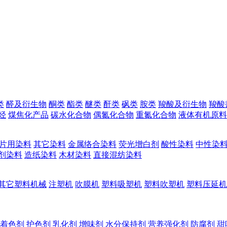
类
醛及衍生物
酮类
酯类
醚类
酐类
砜类
胺类
羧酸及衍生物
羧酸
烃
煤焦化产品
碳水化合物
偶氮化合物
重氮化合物
液体有机原料
片用染料
其它染料
金属络合染料
荧光增白剂
酸性染料
中性染
剂染料
造纸染料
木材染料
直接混纺染料
其它塑料机械
注塑机
吹膜机
塑料吸塑机
塑料吹塑机
塑料压延机
着色剂
护色剂
乳化剂
增味剂
水分保持剂
营养强化剂
防腐剂
甜