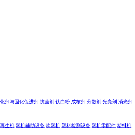
化剂与固化促进剂
抗菌剂
钛白粉
成核剂
分散剂
光亮剂
消光剂
再生机
塑机辅助设备
吹塑机
塑料检测设备
塑机零配件
塑料机