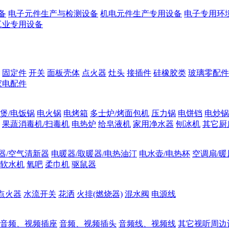
备
电子元件生产与检测设备
机电元件生产专用设备
电子专用环
工业专用设备
固定件
开关
面板壳体
点火器
灶头
接插件
硅橡胶类
玻璃零配件
家电配件
煲/电饭锅
电火锅
电烤箱
多士炉/烤面包机
压力锅
电饼铛
电炒锅
果蔬消毒机/扫毒机
电热炉
给皂液机
家用净水器
刨冰机
其它厨
器/空气清新器
电暖器/取暖器/电热油汀
电水壶/电热杯
空调扇/暖
软水机
氧吧
柔巾机
驱鼠器
点火器
水流开关
花洒
火排(燃烧器)
混水阀
电源线
音频、视频插座
音频、视频插头
音频线、视频线
其它视听周边