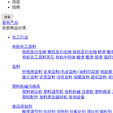
供应
招商
发布产品
全部商品分类
化工行业
有机化工原料
烷烃及衍生物
烯烃及衍生物
炔烃及衍生物
醇类
酚
有机化工原料其它
有机中间体
酸类
醌类
腈类
脂环
染料
纤维用染料
皮革染料(毛皮染料)
涂料印花浆
电影胶
媒介染料
还原染料
活性染料
缩聚染料
硫化染料
溶
塑料机械与模具
塑料挤出机
塑料成型机
造料机械
压塑机
塑料模具
塑机配件
加料再生破碎机
发泡设备
食品添加剂
酸度调节剂
抗结剂
消泡剂
抗氧化剂
漂白剂
膨松剂