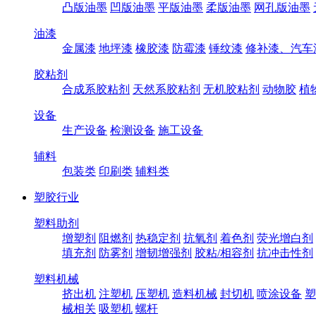
凸版油墨
凹版油墨
平版油墨
柔版油墨
网孔版油墨
油漆
金属漆
地坪漆
橡胶漆
防霉漆
锤纹漆
修补漆、汽车
胶粘剂
合成系胶粘剂
天然系胶粘剂
无机胶粘剂
动物胶
植
设备
生产设备
检测设备
施工设备
辅料
包装类
印刷类
辅料类
塑胶行业
塑料助剂
增塑剂
阻燃剂
热稳定剂
抗氧剂
着色剂
荧光增白剂
填充剂
防雾剂
增韧增强剂
胶粘/相容剂
抗冲击性剂
塑料机械
挤出机
注塑机
压塑机
造料机械
封切机
喷涂设备
塑
械相关
吸塑机
螺杆