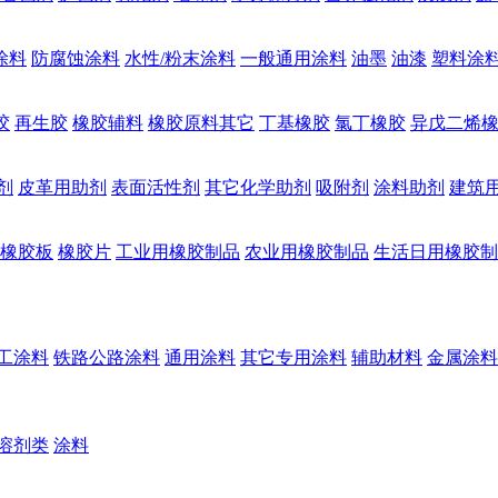
涂料
防腐蚀涂料
水性/粉末涂料
一般通用涂料
油墨
油漆
塑料涂
胶
再生胶
橡胶辅料
橡胶原料其它
丁基橡胶
氯丁橡胶
异戊二烯
剂
皮革用助剂
表面活性剂
其它化学助剂
吸附剂
涂料助剂
建筑
橡胶板
橡胶片
工业用橡胶制品
农业用橡胶制品
生活日用橡胶制
工涂料
铁路公路涂料
通用涂料
其它专用涂料
辅助材料
金属涂料
溶剂类
涂料