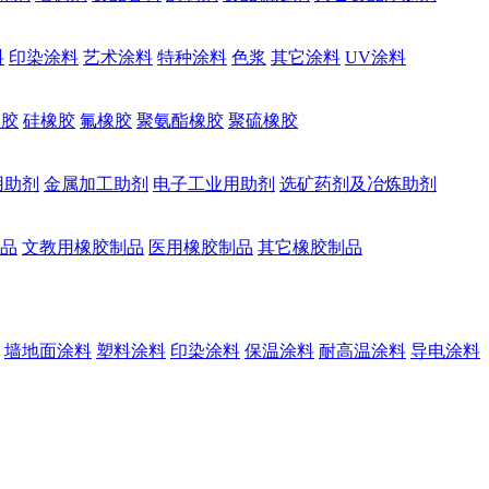
料
印染涂料
艺术涂料
特种涂料
色浆
其它涂料
UV涂料
橡胶
硅橡胶
氟橡胶
聚氨酯橡胶
聚硫橡胶
用助剂
金属加工助剂
电子工业用助剂
选矿药剂及冶炼助剂
品
文教用橡胶制品
医用橡胶制品
其它橡胶制品
墙地面涂料
塑料涂料
印染涂料
保温涂料
耐高温涂料
导电涂料