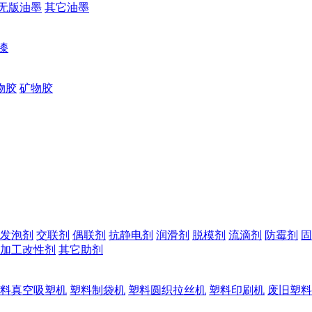
无版油墨
其它油墨
漆
物胶
矿物胶
发泡剂
交联剂
偶联剂
抗静电剂
润滑剂
脱模剂
流滴剂
防霉剂
固
加工改性剂
其它助剂
料真空吸塑机
塑料制袋机
塑料圆织拉丝机
塑料印刷机
废旧塑料