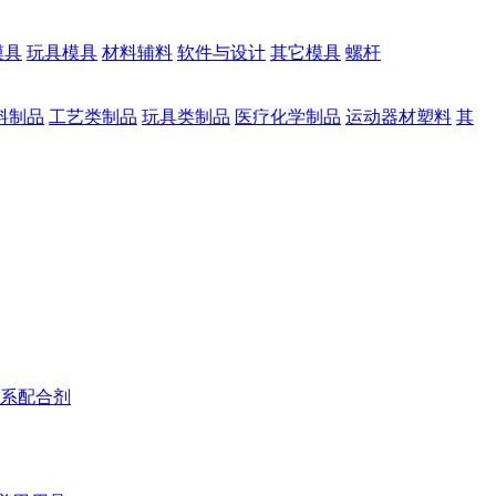
模具
玩具模具
材料辅料
软件与设计
其它模具
螺杆
料制品
工艺类制品
玩具类制品
医疗化学制品
运动器材塑料
其
系配合剂