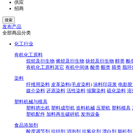
供应
招商
发布产品
全部商品分类
化工行业
有机化工原料
烷烃及衍生物
烯烃及衍生物
炔烃及衍生物
醇类
酚
有机化工原料其它
有机中间体
酸类
醌类
腈类
脂环
染料
纤维用染料
皮革染料(毛皮染料)
涂料印花浆
电影胶
媒介染料
还原染料
活性染料
缩聚染料
硫化染料
溶
塑料机械与模具
塑料挤出机
塑料成型机
造料机械
压塑机
塑料模具
塑机配件
加料再生破碎机
发泡设备
食品添加剂
酸度调节剂
抗结剂
消泡剂
抗氧化剂
漂白剂
膨松剂