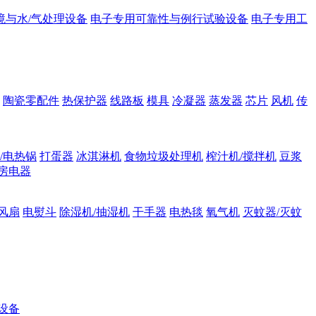
境与水/气处理设备
电子专用可靠性与例行试验设备
电子专用工
陶瓷零配件
热保护器
线路板
模具
冷凝器
蒸发器
芯片
风机
传
/电热锅
打蛋器
冰淇淋机
食物垃圾处理机
榨汁机/搅拌机
豆浆
房电器
风扇
电熨斗
除湿机/抽湿机
干手器
电热毯
氧气机
灭蚊器/灭蚊
设备