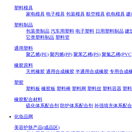
塑料模具
家电模具
电子模具
包装模具
航空模具
机电模具
建
塑料制品
包装类制品
汽车用塑料
电子塑料
日用塑料制品
建
它类塑料制品
塑料管
通用塑料
聚乙烯(PE)
聚丙烯(PP)
聚苯乙稀(PS)
聚氯乙稀(PVC
橡胶原料
天然橡胶
通用合成橡胶
半通用合成橡胶
专用合成
塑胶
塑料板
橡胶板
塑料棒
塑料网
塑料丝
塑料容器
塑料
橡胶配合材料
硫化体系配合剂
防护体系配合剂
补强填充体系配合
化妆品网
美容护肤产品(成品区)