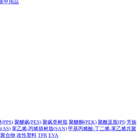
美甲用品
PPS)
聚醚砜(PES)
聚砜类树脂
聚醚酮(PEK)
聚酰亚胺(PI)
芳族
AS)
苯乙烯-丙烯腈树脂(SAN)
甲基丙烯酸-丁二烯-苯乙烯共聚
它聚合物
改性塑料
TPR
EVA