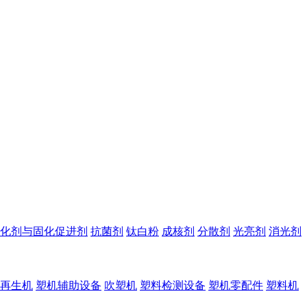
化剂与固化促进剂
抗菌剂
钛白粉
成核剂
分散剂
光亮剂
消光剂
再生机
塑机辅助设备
吹塑机
塑料检测设备
塑机零配件
塑料机