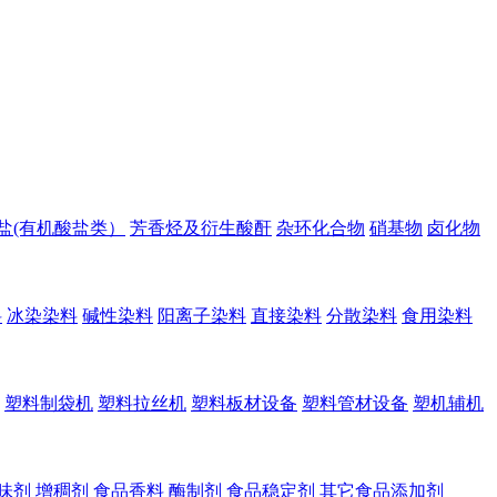
盐(有机酸盐类）
芳香烃及衍生酸酐
杂环化合物
硝基物
卤化物
料
冰染染料
碱性染料
阳离子染料
直接染料
分散染料
食用染料
塑料制袋机
塑料拉丝机
塑料板材设备
塑料管材设备
塑机辅机
味剂
增稠剂
食品香料
酶制剂
食品稳定剂
其它食品添加剂