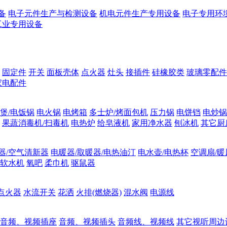
备
电子元件生产与检测设备
机电元件生产专用设备
电子专用环
工业专用设备
固定件
开关
面板壳体
点火器
灶头
接插件
硅橡胶类
玻璃零配件
家电配件
煲/电饭锅
电火锅
电烤箱
多士炉/烤面包机
压力锅
电饼铛
电炒锅
果蔬消毒机/扫毒机
电热炉
给皂液机
家用净水器
刨冰机
其它厨
器/空气清新器
电暖器/取暖器/电热油汀
电水壶/电热杯
空调扇/暖
软水机
氧吧
柔巾机
驱鼠器
点火器
水流开关
花洒
火排(燃烧器)
混水阀
电源线
音频、视频插座
音频、视频插头
音频线、视频线
其它视听周边