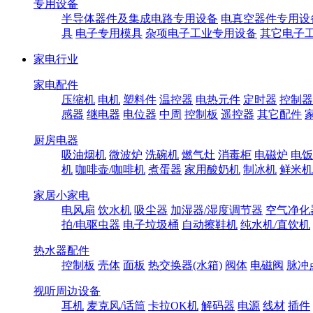
专用设备
半导体器件及集成电路专用设备
电真空器件专用设
具
电子专用模具
杂项电子工业专用设备
其它电子
家电行业
家电配件
压缩机
电机
塑料件
温控器
电热元件
定时器
控制器
感器
继电器
电位器
中周
控制板
遥控器
其它配件
厨房电器
吸油烟机
微波炉
洗碗机
燃气灶
消毒柜
电磁炉
电饭
机
咖啡壶/咖啡机
煮蛋器
家用酸奶机
制冰机
鲜米机
家居小家电
电风扇
饮水机
吸尘器
加湿器/湿度调节器
空气净化
拍/电驱虫器
电子垃圾桶
自动擦鞋机
纯水机/直饮机
热水器配件
控制板
壳体
面板
热交换器(水箱)
阀体
电磁阀
脉冲
视听周边设备
耳机
麦克风/话筒
卡拉OK机
解码器
电源
线材
插件