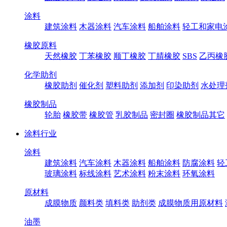
涂料
建筑涂料
木器涂料
汽车涂料
船舶涂料
轻工和家电
橡胶原料
天然橡胶
丁苯橡胶
顺丁橡胶
丁腈橡胶
SBS
乙丙橡
化学助剂
橡胶助剂
催化剂
塑料助剂
添加剂
印染助剂
水处理
橡胶制品
轮胎
橡胶带
橡胶管
乳胶制品
密封圈
橡胶制品其它
涂料行业
涂料
建筑涂料
汽车涂料
木器涂料
船舶涂料
防腐涂料
轻
玻璃涂料
标线涂料
艺术涂料
粉末涂料
环氧涂料
原材料
成膜物质
颜料类
填料类
助剂类
成膜物质用原材料
油墨