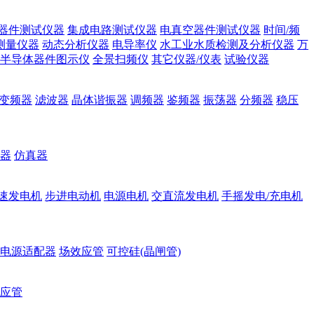
器件测试仪器
集成电路测试仪器
电真空器件测试仪器
时间/频
测量仪器
动态分析仪器
电导率仪
水工业水质检测及分析仪器
万
半导体器件图示仪
全景扫频仪
其它仪器/仪表
试验仪器
变频器
滤波器
晶体谐振器
调频器
鉴频器
振荡器
分频器
稳压
器
仿真器
速发电机
步进电动机
电源电机
交直流发电机
手摇发电/充电机
电源适配器
场效应管
可控硅(晶闸管)
应管