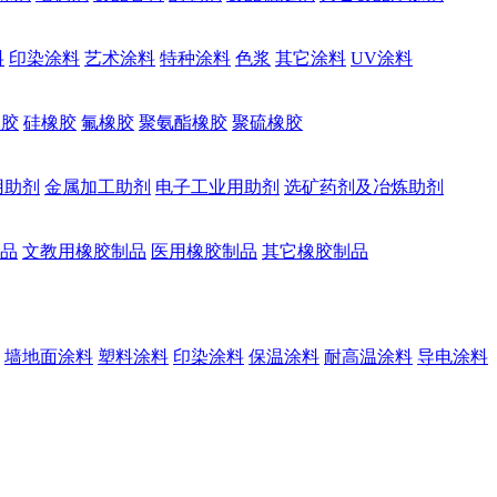
料
印染涂料
艺术涂料
特种涂料
色浆
其它涂料
UV涂料
橡胶
硅橡胶
氟橡胶
聚氨酯橡胶
聚硫橡胶
用助剂
金属加工助剂
电子工业用助剂
选矿药剂及冶炼助剂
品
文教用橡胶制品
医用橡胶制品
其它橡胶制品
墙地面涂料
塑料涂料
印染涂料
保温涂料
耐高温涂料
导电涂料