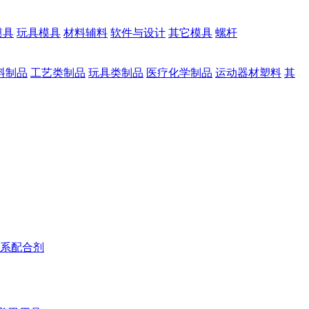
模具
玩具模具
材料辅料
软件与设计
其它模具
螺杆
料制品
工艺类制品
玩具类制品
医疗化学制品
运动器材塑料
其
系配合剂