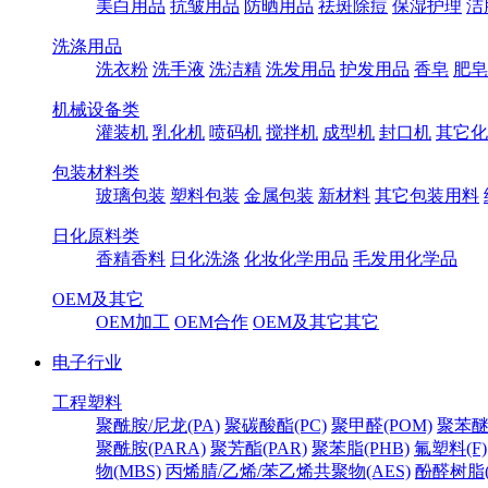
美白用品
抗皱用品
防晒用品
祛斑除痘
保湿护理
洁
洗涤用品
洗衣粉
洗手液
洗洁精
洗发用品
护发用品
香皂
肥皂
机械设备类
灌装机
乳化机
喷码机
搅拌机
成型机
封口机
其它化
包装材料类
玻璃包装
塑料包装
金属包装
新材料
其它包装用料
日化原料类
香精香料
日化洗涤
化妆化学用品
毛发用化学品
OEM及其它
OEM加工
OEM合作
OEM及其它其它
电子行业
工程塑料
聚酰胺/尼龙(PA)
聚碳酸酯(PC)
聚甲醛(POM)
聚苯醚
聚酰胺(PARA)
聚芳酯(PAR)
聚苯脂(PHB)
氟塑料(F)
物(MBS)
丙烯腈/乙烯/苯乙烯共聚物(AES)
酚醛树脂(