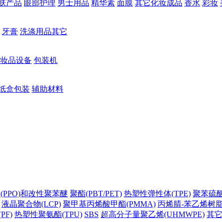
肤产品
眼部护理
男士用品
精华素
面膜
其它化妆成品
香水
彩妆
牙膏
洗涤用品其它
妆品设备
包装机
纸盒包装
辅助材料
(PPO)和改性聚苯醚
聚酯(PBT/PET)
热塑性弹性体(TPE)
聚苯硫醚(
液晶聚合物(LCP)
聚甲基丙烯酸甲酯(PMMA)
丙烯腈-苯乙烯树脂(
PF)
热塑性聚氨酯(TPU)
SBS
超高分子量聚乙烯(UHMWPE)
其