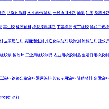
涂料
防腐蚀涂料
水性/粉末涂料
一般通用涂料
油墨
油漆
塑料涂
胶
再生胶
橡胶辅料
橡胶原料其它
丁基橡胶
氯丁橡胶
异戊二烯
剂
皮革用助剂
表面活性剂
其它化学助剂
吸附剂
涂料助剂
建筑
橡胶板
橡胶片
工业用橡胶制品
农业用橡胶制品
生活日用橡胶制
工涂料
铁路公路涂料
通用涂料
其它专用涂料
辅助材料
金属涂料
溶剂类
涂料