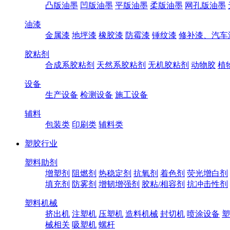
凸版油墨
凹版油墨
平版油墨
柔版油墨
网孔版油墨
油漆
金属漆
地坪漆
橡胶漆
防霉漆
锤纹漆
修补漆、汽车
胶粘剂
合成系胶粘剂
天然系胶粘剂
无机胶粘剂
动物胶
植
设备
生产设备
检测设备
施工设备
辅料
包装类
印刷类
辅料类
塑胶行业
塑料助剂
增塑剂
阻燃剂
热稳定剂
抗氧剂
着色剂
荧光增白剂
填充剂
防雾剂
增韧增强剂
胶粘/相容剂
抗冲击性剂
塑料机械
挤出机
注塑机
压塑机
造料机械
封切机
喷涂设备
塑
械相关
吸塑机
螺杆