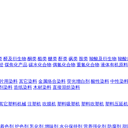
类
醛及衍生物
酮类
酯类
醚类
酐类
砜类
胺类
羧酸及衍生物
羧酸
烃
煤焦化产品
碳水化合物
偶氮化合物
重氮化合物
液体有机原料
片用染料
其它染料
金属络合染料
荧光增白剂
酸性染料
中性染
剂染料
造纸染料
木材染料
直接混纺染料
其它塑料机械
注塑机
吹膜机
塑料吸塑机
塑料吹塑机
塑料压延机
着色剂
护色剂
乳化剂
增味剂
水分保持剂
营养强化剂
防腐剂
甜