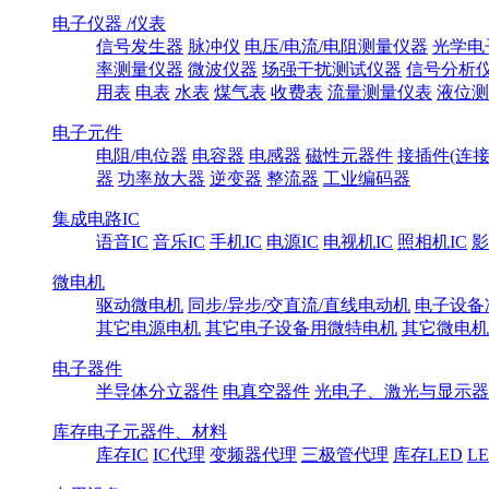
电子仪器 /仪表
信号发生器
脉冲仪
电压/电流/电阻测量仪器
光学电
率测量仪器
微波仪器
场强干扰测试仪器
信号分析
用表
电表
水表
煤气表
收费表
流量测量仪表
液位测
电子元件
电阻/电位器
电容器
电感器
磁性元器件
接插件(连接
器
功率放大器
逆变器
整流器
工业编码器
集成电路IC
语音IC
音乐IC
手机IC
电源IC
电视机IC
照相机IC
影
微电机
驱动微电机
同步/异步/交直流/直线电动机
电子设备
其它电源电机
其它电子设备用微特电机
其它微电机
电子器件
半导体分立器件
电真空器件
光电子、激光与显示器
库存电子元器件、材料
库存IC
IC代理
变频器代理
三极管代理
库存LED
L