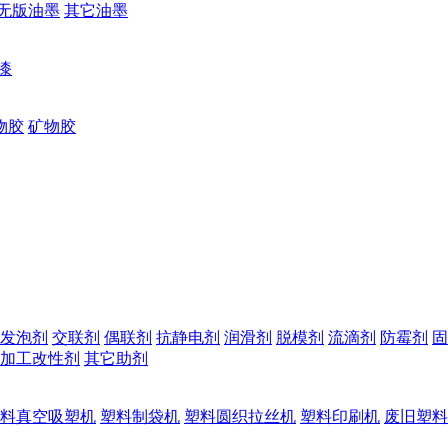
无版油墨
其它油墨
漆
物胶
矿物胶
发泡剂
交联剂
偶联剂
抗静电剂
润滑剂
脱模剂
流滴剂
防霉剂
固
加工改性剂
其它助剂
料真空吸塑机
塑料制袋机
塑料圆织拉丝机
塑料印刷机
废旧塑料