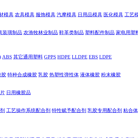
材模具
农具模具
服饰模具
汽摩模具
日用品模具
医化模具
工艺
筑装璜制品
农渔牧林业制品
鞋革类制品
塑料配件制品
家电用塑
)
ABS
其它通用塑料
GPPS
HDPE
LLDPE
EBS
LDPE
橡胶
特种合成橡胶
乳胶
热塑性弹性体
液体橡胶
粉末橡胶
片
日用橡胶品
剂
工艺操作系统配合剂
特性赋予配合剂
乳胶专用配合剂
粘合体