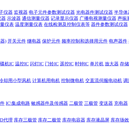
子仪器
监视器
电子元件参数测试仪器
光电器件测试仪器
半导体
仪器
示波器
通信测量仪器
记录显示仪器
广播电视测量仪器
声振
量仪表
温度测量仪表
在线检测及控制仪表等
器件参数测试仪器
器)
开关元件
继电器
保护元件
频率控制和选择用元件
电声器件
碟机IC
温控IC
闪灯IC
门铃IC
遥控IC
时钟IC
单片机
放大器
存储
冷却用小型风机
计算机用电机
控制微电机
交直流伺服电动机
调
件
IC\集成电路
敏感器件及传感器
二极管
三极管
变送器
充电器
ED代理
库存三极管
库存二极管
库存电容器
库存液晶屏
库存场效