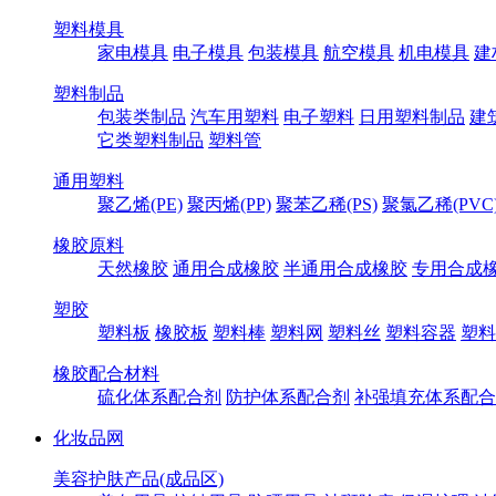
塑料模具
家电模具
电子模具
包装模具
航空模具
机电模具
建
塑料制品
包装类制品
汽车用塑料
电子塑料
日用塑料制品
建
它类塑料制品
塑料管
通用塑料
聚乙烯(PE)
聚丙烯(PP)
聚苯乙稀(PS)
聚氯乙稀(PVC
橡胶原料
天然橡胶
通用合成橡胶
半通用合成橡胶
专用合成
塑胶
塑料板
橡胶板
塑料棒
塑料网
塑料丝
塑料容器
塑料
橡胶配合材料
硫化体系配合剂
防护体系配合剂
补强填充体系配合
化妆品网
美容护肤产品(成品区)