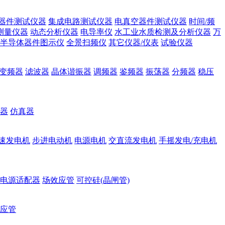
器件测试仪器
集成电路测试仪器
电真空器件测试仪器
时间/频
测量仪器
动态分析仪器
电导率仪
水工业水质检测及分析仪器
万
半导体器件图示仪
全景扫频仪
其它仪器/仪表
试验仪器
变频器
滤波器
晶体谐振器
调频器
鉴频器
振荡器
分频器
稳压
器
仿真器
速发电机
步进电动机
电源电机
交直流发电机
手摇发电/充电机
电源适配器
场效应管
可控硅(晶闸管)
应管