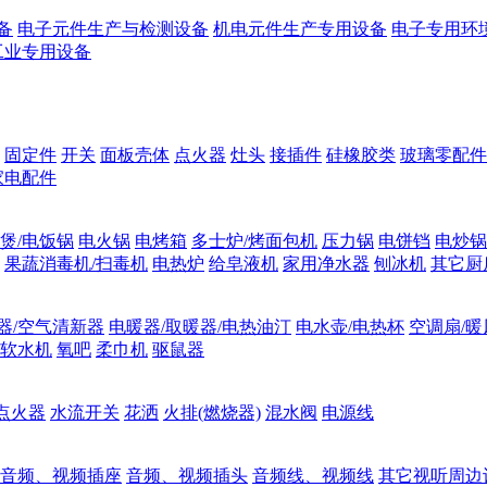
备
电子元件生产与检测设备
机电元件生产专用设备
电子专用环
工业专用设备
固定件
开关
面板壳体
点火器
灶头
接插件
硅橡胶类
玻璃零配件
家电配件
煲/电饭锅
电火锅
电烤箱
多士炉/烤面包机
压力锅
电饼铛
电炒锅
果蔬消毒机/扫毒机
电热炉
给皂液机
家用净水器
刨冰机
其它厨
器/空气清新器
电暖器/取暖器/电热油汀
电水壶/电热杯
空调扇/暖
软水机
氧吧
柔巾机
驱鼠器
点火器
水流开关
花洒
火排(燃烧器)
混水阀
电源线
音频、视频插座
音频、视频插头
音频线、视频线
其它视听周边