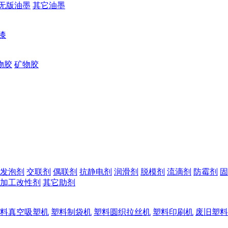
无版油墨
其它油墨
漆
物胶
矿物胶
发泡剂
交联剂
偶联剂
抗静电剂
润滑剂
脱模剂
流滴剂
防霉剂
固
加工改性剂
其它助剂
料真空吸塑机
塑料制袋机
塑料圆织拉丝机
塑料印刷机
废旧塑料