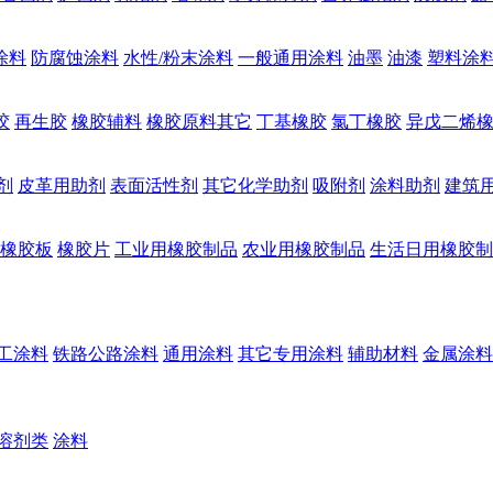
涂料
防腐蚀涂料
水性/粉末涂料
一般通用涂料
油墨
油漆
塑料涂
胶
再生胶
橡胶辅料
橡胶原料其它
丁基橡胶
氯丁橡胶
异戊二烯
剂
皮革用助剂
表面活性剂
其它化学助剂
吸附剂
涂料助剂
建筑
橡胶板
橡胶片
工业用橡胶制品
农业用橡胶制品
生活日用橡胶制
工涂料
铁路公路涂料
通用涂料
其它专用涂料
辅助材料
金属涂料
溶剂类
涂料