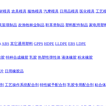
材模具
农具模具
服饰模具
汽摩模具
日用品模具
医化模具
工艺
筑装璜制品
农渔牧林业制品
鞋革类制品
塑料配件制品
家电用塑
)
ABS
其它通用塑料
GPPS
HDPE
LLDPE
EBS
LDPE
橡胶
特种合成橡胶
乳胶
热塑性弹性体
液体橡胶
粉末橡胶
片
日用橡胶品
剂
工艺操作系统配合剂
特性赋予配合剂
乳胶专用配合剂
粘合体