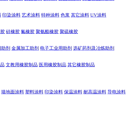
料
印染涂料
艺术涂料
特种涂料
色浆
其它涂料
UV涂料
橡胶
硅橡胶
氟橡胶
聚氨酯橡胶
聚硫橡胶
用助剂
金属加工助剂
电子工业用助剂
选矿药剂及冶炼助剂
品
文教用橡胶制品
医用橡胶制品
其它橡胶制品
墙地面涂料
塑料涂料
印染涂料
保温涂料
耐高温涂料
导电涂料