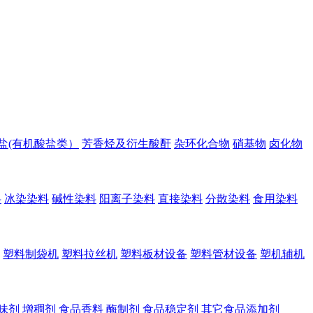
盐(有机酸盐类）
芳香烃及衍生酸酐
杂环化合物
硝基物
卤化物
料
冰染染料
碱性染料
阳离子染料
直接染料
分散染料
食用染料
塑料制袋机
塑料拉丝机
塑料板材设备
塑料管材设备
塑机辅机
味剂
增稠剂
食品香料
酶制剂
食品稳定剂
其它食品添加剂