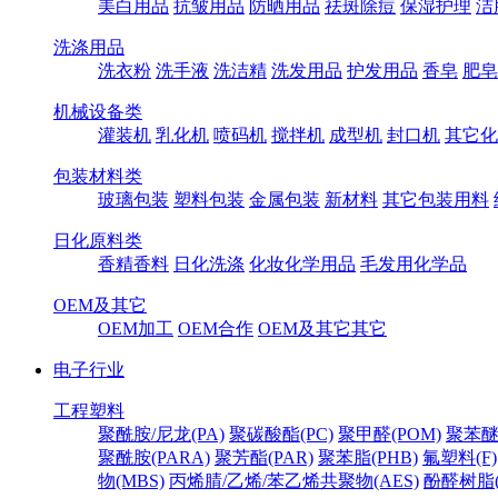
美白用品
抗皱用品
防晒用品
祛斑除痘
保湿护理
洁
洗涤用品
洗衣粉
洗手液
洗洁精
洗发用品
护发用品
香皂
肥皂
机械设备类
灌装机
乳化机
喷码机
搅拌机
成型机
封口机
其它化
包装材料类
玻璃包装
塑料包装
金属包装
新材料
其它包装用料
日化原料类
香精香料
日化洗涤
化妆化学用品
毛发用化学品
OEM及其它
OEM加工
OEM合作
OEM及其它其它
电子行业
工程塑料
聚酰胺/尼龙(PA)
聚碳酸酯(PC)
聚甲醛(POM)
聚苯醚
聚酰胺(PARA)
聚芳酯(PAR)
聚苯脂(PHB)
氟塑料(F)
物(MBS)
丙烯腈/乙烯/苯乙烯共聚物(AES)
酚醛树脂(