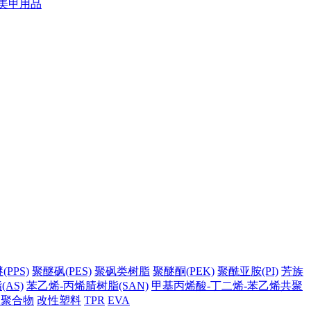
美甲用品
PPS)
聚醚砜(PES)
聚砜类树脂
聚醚酮(PEK)
聚酰亚胺(PI)
芳族
AS)
苯乙烯-丙烯腈树脂(SAN)
甲基丙烯酸-丁二烯-苯乙烯共聚
它聚合物
改性塑料
TPR
EVA