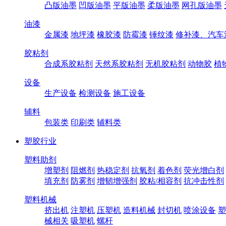
凸版油墨
凹版油墨
平版油墨
柔版油墨
网孔版油墨
油漆
金属漆
地坪漆
橡胶漆
防霉漆
锤纹漆
修补漆、汽车
胶粘剂
合成系胶粘剂
天然系胶粘剂
无机胶粘剂
动物胶
植
设备
生产设备
检测设备
施工设备
辅料
包装类
印刷类
辅料类
塑胶行业
塑料助剂
增塑剂
阻燃剂
热稳定剂
抗氧剂
着色剂
荧光增白剂
填充剂
防雾剂
增韧增强剂
胶粘/相容剂
抗冲击性剂
塑料机械
挤出机
注塑机
压塑机
造料机械
封切机
喷涂设备
塑
械相关
吸塑机
螺杆