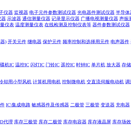
子仪器
监视器
电子元件参数测试仪器
光电器件测试仪器
半导体
仪器
示波器
通信测量仪器
记录显示仪器
广播电视测量仪器
声振
量仪表
温度测量仪表
在线检测及控制仪表等
器件参数测试仪器
器)
开关元件
继电器
保护元件
频率控制和选择用元件
电声器件
碟机IC
温控IC
闪灯IC
门铃IC
遥控IC
时钟IC
单片机
放大器
存储
冷却用小型风机
计算机用电机
控制微电机
交直流伺服电动机
调
件
IC\集成电路
敏感器件及传感器
二极管
三极管
变送器
充电器
ED代理
库存三极管
库存二极管
库存电容器
库存液晶屏
库存场效