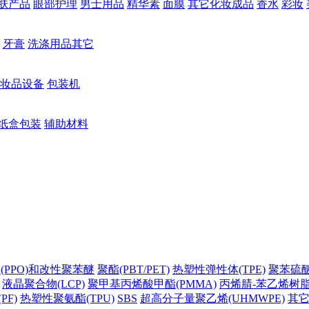
肤产品
眼部护理
男士用品
精华素
面膜
其它化妆成品
香水
彩妆
牙膏
洗涤用品其它
妆品设备
包装机
纸盒包装
辅助材料
(PPO)和改性聚苯醚
聚酯(PBT/PET)
热塑性弹性体(TPE)
聚苯硫醚(
液晶聚合物(LCP)
聚甲基丙烯酸甲酯(PMMA)
丙烯腈-苯乙烯树脂(
PF)
热塑性聚氨酯(TPU)
SBS
超高分子量聚乙烯(UHMWPE)
其