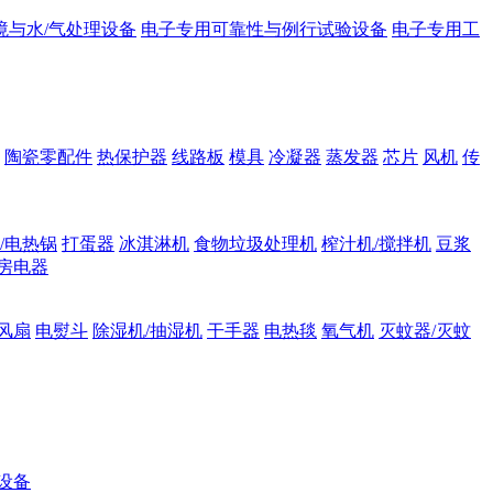
境与水/气处理设备
电子专用可靠性与例行试验设备
电子专用工
陶瓷零配件
热保护器
线路板
模具
冷凝器
蒸发器
芯片
风机
传
/电热锅
打蛋器
冰淇淋机
食物垃圾处理机
榨汁机/搅拌机
豆浆
房电器
风扇
电熨斗
除湿机/抽湿机
干手器
电热毯
氧气机
灭蚊器/灭蚊
设备