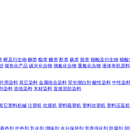
类
醛及衍生物
酮类
酯类
醚类
酐类
砜类
胺类
羧酸及衍生物
羧酸
烃
煤焦化产品
碳水化合物
偶氮化合物
重氮化合物
液体有机原料
片用染料
其它染料
金属络合染料
荧光增白剂
酸性染料
中性染
剂染料
造纸染料
木材染料
直接混纺染料
其它塑料机械
注塑机
吹膜机
塑料吸塑机
塑料吹塑机
塑料压延机
着色剂
护色剂
乳化剂
增味剂
水分保持剂
营养强化剂
防腐剂
甜