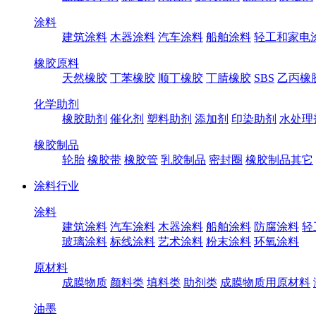
涂料
建筑涂料
木器涂料
汽车涂料
船舶涂料
轻工和家电
橡胶原料
天然橡胶
丁苯橡胶
顺丁橡胶
丁腈橡胶
SBS
乙丙橡
化学助剂
橡胶助剂
催化剂
塑料助剂
添加剂
印染助剂
水处理
橡胶制品
轮胎
橡胶带
橡胶管
乳胶制品
密封圈
橡胶制品其它
涂料行业
涂料
建筑涂料
汽车涂料
木器涂料
船舶涂料
防腐涂料
轻
玻璃涂料
标线涂料
艺术涂料
粉末涂料
环氧涂料
原材料
成膜物质
颜料类
填料类
助剂类
成膜物质用原材料
油墨