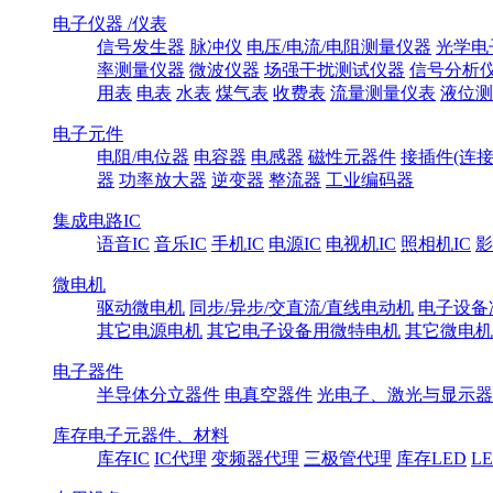
电子仪器 /仪表
信号发生器
脉冲仪
电压/电流/电阻测量仪器
光学电
率测量仪器
微波仪器
场强干扰测试仪器
信号分析
用表
电表
水表
煤气表
收费表
流量测量仪表
液位测
电子元件
电阻/电位器
电容器
电感器
磁性元器件
接插件(连接
器
功率放大器
逆变器
整流器
工业编码器
集成电路IC
语音IC
音乐IC
手机IC
电源IC
电视机IC
照相机IC
影
微电机
驱动微电机
同步/异步/交直流/直线电动机
电子设备
其它电源电机
其它电子设备用微特电机
其它微电机
电子器件
半导体分立器件
电真空器件
光电子、激光与显示器
库存电子元器件、材料
库存IC
IC代理
变频器代理
三极管代理
库存LED
L