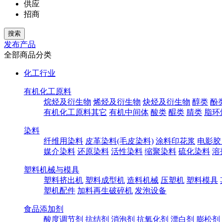
供应
招商
发布产品
全部商品分类
化工行业
有机化工原料
烷烃及衍生物
烯烃及衍生物
炔烃及衍生物
醇类
酚
有机化工原料其它
有机中间体
酸类
醌类
腈类
脂环
染料
纤维用染料
皮革染料(毛皮染料)
涂料印花浆
电影胶
媒介染料
还原染料
活性染料
缩聚染料
硫化染料
溶
塑料机械与模具
塑料挤出机
塑料成型机
造料机械
压塑机
塑料模具
塑机配件
加料再生破碎机
发泡设备
食品添加剂
酸度调节剂
抗结剂
消泡剂
抗氧化剂
漂白剂
膨松剂