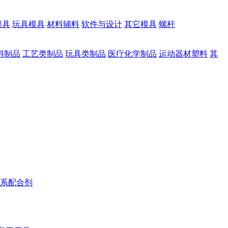
模具
玩具模具
材料辅料
软件与设计
其它模具
螺杆
料制品
工艺类制品
玩具类制品
医疗化学制品
运动器材塑料
其
系配合剂