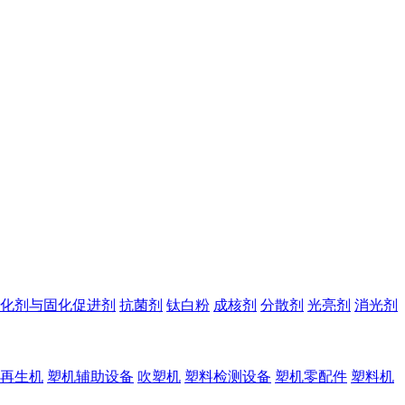
化剂与固化促进剂
抗菌剂
钛白粉
成核剂
分散剂
光亮剂
消光剂
再生机
塑机辅助设备
吹塑机
塑料检测设备
塑机零配件
塑料机