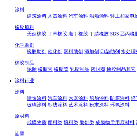
涂料
建筑涂料
木器涂料
汽车涂料
船舶涂料
轻工和家电
橡胶原料
天然橡胶
丁苯橡胶
顺丁橡胶
丁腈橡胶
SBS
乙丙橡
化学助剂
橡胶助剂
催化剂
塑料助剂
添加剂
印染助剂
水处理
橡胶制品
轮胎
橡胶带
橡胶管
乳胶制品
密封圈
橡胶制品其它
涂料行业
涂料
建筑涂料
汽车涂料
木器涂料
船舶涂料
防腐涂料
轻
玻璃涂料
标线涂料
艺术涂料
粉末涂料
环氧涂料
原材料
成膜物质
颜料类
填料类
助剂类
成膜物质用原材料
油墨