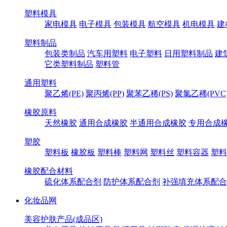
塑料模具
家电模具
电子模具
包装模具
航空模具
机电模具
建
塑料制品
包装类制品
汽车用塑料
电子塑料
日用塑料制品
建
它类塑料制品
塑料管
通用塑料
聚乙烯(PE)
聚丙烯(PP)
聚苯乙稀(PS)
聚氯乙稀(PVC
橡胶原料
天然橡胶
通用合成橡胶
半通用合成橡胶
专用合成
塑胶
塑料板
橡胶板
塑料棒
塑料网
塑料丝
塑料容器
塑料
橡胶配合材料
硫化体系配合剂
防护体系配合剂
补强填充体系配合
化妆品网
美容护肤产品(成品区)