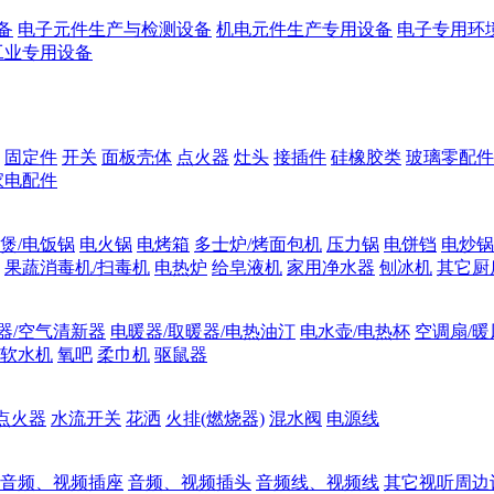
备
电子元件生产与检测设备
机电元件生产专用设备
电子专用环
工业专用设备
固定件
开关
面板壳体
点火器
灶头
接插件
硅橡胶类
玻璃零配件
家电配件
煲/电饭锅
电火锅
电烤箱
多士炉/烤面包机
压力锅
电饼铛
电炒锅
果蔬消毒机/扫毒机
电热炉
给皂液机
家用净水器
刨冰机
其它厨
器/空气清新器
电暖器/取暖器/电热油汀
电水壶/电热杯
空调扇/暖
软水机
氧吧
柔巾机
驱鼠器
点火器
水流开关
花洒
火排(燃烧器)
混水阀
电源线
音频、视频插座
音频、视频插头
音频线、视频线
其它视听周边