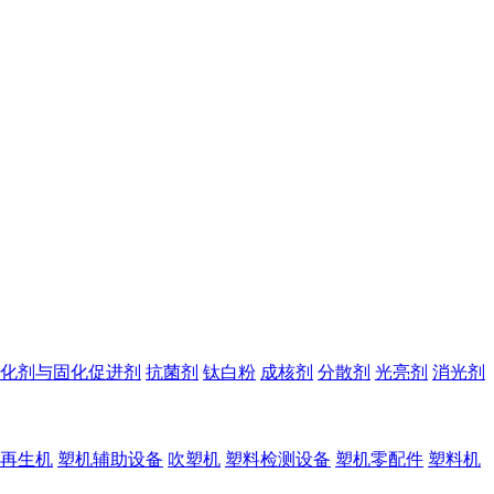
化剂与固化促进剂
抗菌剂
钛白粉
成核剂
分散剂
光亮剂
消光剂
再生机
塑机辅助设备
吹塑机
塑料检测设备
塑机零配件
塑料机