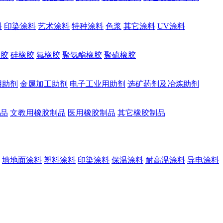
料
印染涂料
艺术涂料
特种涂料
色浆
其它涂料
UV涂料
橡胶
硅橡胶
氟橡胶
聚氨酯橡胶
聚硫橡胶
用助剂
金属加工助剂
电子工业用助剂
选矿药剂及冶炼助剂
品
文教用橡胶制品
医用橡胶制品
其它橡胶制品
墙地面涂料
塑料涂料
印染涂料
保温涂料
耐高温涂料
导电涂料