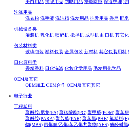
美白用品
抗皱用品
防晒用品
祛斑除痘
保湿护理
洁
洗涤用品
洗衣粉
洗手液
洗洁精
洗发用品
护发用品
香皂
肥皂
机械设备类
灌装机
乳化机
喷码机
搅拌机
成型机
封口机
其它化
包装材料类
玻璃包装
塑料包装
金属包装
新材料
其它包装用料
日化原料类
香精香料
日化洗涤
化妆化学用品
毛发用化学品
OEM及其它
OEM加工
OEM合作
OEM及其它其它
电子行业
工程塑料
聚酰胺/尼龙(PA)
聚碳酸酯(PC)
聚甲醛(POM)
聚苯醚
聚酰胺(PARA)
聚芳酯(PAR)
聚苯脂(PHB)
氟塑料(F)
物(MBS)
丙烯腈/乙烯/苯乙烯共聚物(AES)
酚醛树脂(