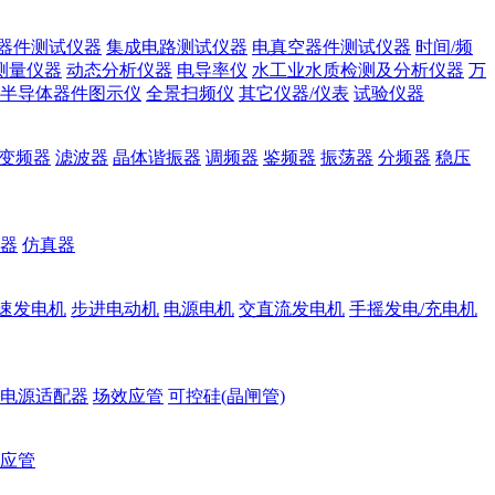
器件测试仪器
集成电路测试仪器
电真空器件测试仪器
时间/频
测量仪器
动态分析仪器
电导率仪
水工业水质检测及分析仪器
万
半导体器件图示仪
全景扫频仪
其它仪器/仪表
试验仪器
变频器
滤波器
晶体谐振器
调频器
鉴频器
振荡器
分频器
稳压
器
仿真器
速发电机
步进电动机
电源电机
交直流发电机
手摇发电/充电机
电源适配器
场效应管
可控硅(晶闸管)
应管