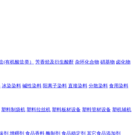
盐(有机酸盐类）
芳香烃及衍生酸酐
杂环化合物
硝基物
卤化物
料
冰染染料
碱性染料
阳离子染料
直接染料
分散染料
食用染料
塑料制袋机
塑料拉丝机
塑料板材设备
塑料管材设备
塑机辅机
味剂
增稠剂
食品香料
酶制剂
食品稳定剂
其它食品添加剂