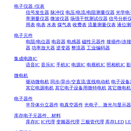
电子仪器 /仪表
信号发生器
脉冲仪
电压/电流/电阻测量仪器
光学电
率测量仪器
微波仪器
场强干扰测试仪器
信号分析
用表
电表
水表
煤气表
收费表
流量测量仪表
液位测
电子元件
电阻/电位器
电容器
电感器
磁性元器件
接插件(连接
器
功率放大器
逆变器
整流器
工业编码器
集成电路IC
语音IC
音乐IC
手机IC
电源IC
电视机IC
照相机IC
影
微电机
驱动微电机
同步/异步/交直流/直线电动机
电子设备
其它电源电机
其它电子设备用微特电机
其它微电机
电子器件
半导体分立器件
电真空器件
光电子、激光与显示器
库存电子元器件、材料
库存IC
IC代理
变频器代理
三极管代理
库存LED
L