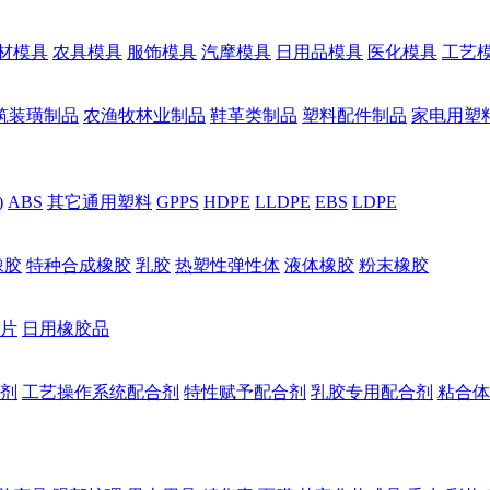
材模具
农具模具
服饰模具
汽摩模具
日用品模具
医化模具
工艺
筑装璜制品
农渔牧林业制品
鞋革类制品
塑料配件制品
家电用塑
)
ABS
其它通用塑料
GPPS
HDPE
LLDPE
EBS
LDPE
橡胶
特种合成橡胶
乳胶
热塑性弹性体
液体橡胶
粉末橡胶
片
日用橡胶品
剂
工艺操作系统配合剂
特性赋予配合剂
乳胶专用配合剂
粘合体