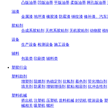
凸版油墨
凹版油墨
平版油墨
柔版油墨
网孔版油墨
油漆
金属漆
地坪漆
橡胶漆
防霉漆
锤纹漆
修补漆、汽车
胶粘剂
合成系胶粘剂
天然系胶粘剂
无机胶粘剂
动物胶
植
设备
生产设备
检测设备
施工设备
辅料
包装类
印刷类
辅料类
塑胶行业
塑料助剂
增塑剂
阻燃剂
热稳定剂
抗氧剂
着色剂
荧光增白剂
填充剂
防雾剂
增韧增强剂
胶粘/相容剂
抗冲击性剂
塑料机械
挤出机
注塑机
压塑机
造料机械
封切机
喷涂设备
塑
械相关
吸塑机
螺杆