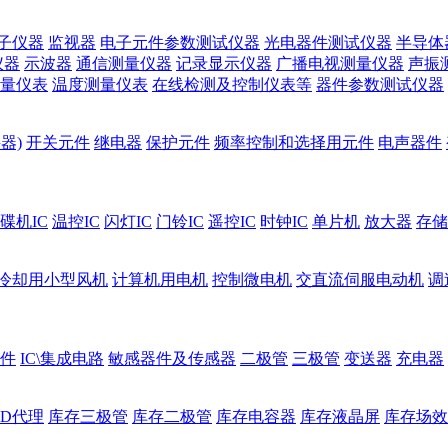
子仪器
监视器
电子元件参数测试仪器
光电器件测试仪器
半导体
仪器
示波器
通信测量仪器
记录显示仪器
广播电视测量仪器
声振
量仪表
温度测量仪表
在线检测及控制仪表等
器件参数测试仪器
器)
开关元件
继电器
保护元件
频率控制和选择用元件
电声器件
碟机IC
温控IC
闪灯IC
门铃IC
遥控IC
时钟IC
单片机
放大器
存储
冷却用小型风机
计算机用电机
控制微电机
交直流伺服电动机
调
件
IC\集成电路
敏感器件及传感器
二极管
三极管
变送器
充电器
ED代理
库存三极管
库存二极管
库存电容器
库存液晶屏
库存场效