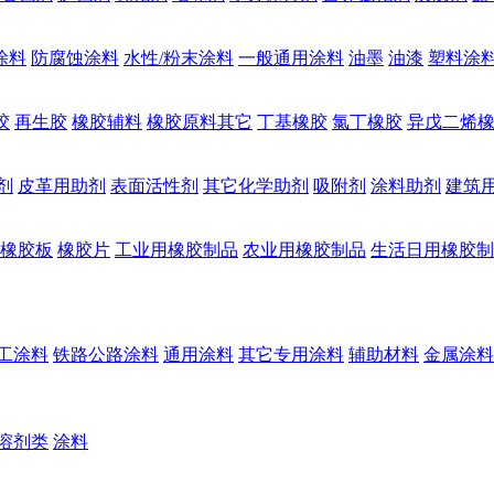
涂料
防腐蚀涂料
水性/粉末涂料
一般通用涂料
油墨
油漆
塑料涂
胶
再生胶
橡胶辅料
橡胶原料其它
丁基橡胶
氯丁橡胶
异戊二烯
剂
皮革用助剂
表面活性剂
其它化学助剂
吸附剂
涂料助剂
建筑
橡胶板
橡胶片
工业用橡胶制品
农业用橡胶制品
生活日用橡胶制
工涂料
铁路公路涂料
通用涂料
其它专用涂料
辅助材料
金属涂料
溶剂类
涂料