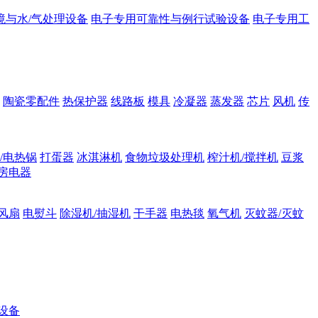
境与水/气处理设备
电子专用可靠性与例行试验设备
电子专用工
陶瓷零配件
热保护器
线路板
模具
冷凝器
蒸发器
芯片
风机
传
/电热锅
打蛋器
冰淇淋机
食物垃圾处理机
榨汁机/搅拌机
豆浆
房电器
风扇
电熨斗
除湿机/抽湿机
干手器
电热毯
氧气机
灭蚊器/灭蚊
设备