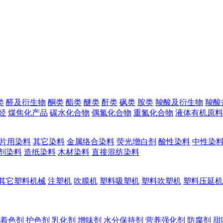
类
醛及衍生物
酮类
酯类
醚类
酐类
砜类
胺类
羧酸及衍生物
羧酸
烃
煤焦化产品
碳水化合物
偶氮化合物
重氮化合物
液体有机原料
片用染料
其它染料
金属络合染料
荧光增白剂
酸性染料
中性染
剂染料
造纸染料
木材染料
直接混纺染料
其它塑料机械
注塑机
吹膜机
塑料吸塑机
塑料吹塑机
塑料压延机
着色剂
护色剂
乳化剂
增味剂
水分保持剂
营养强化剂
防腐剂
甜