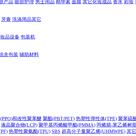
肤产品
眼部护理
男士用品
精华素
面膜
其它化妆成品
香水
彩妆
牙膏
洗涤用品其它
妆品设备
包装机
纸盒包装
辅助材料
(PPO)和改性聚苯醚
聚酯(PBT/PET)
热塑性弹性体(TPE)
聚苯硫醚(
液晶聚合物(LCP)
聚甲基丙烯酸甲酯(PMMA)
丙烯腈-苯乙烯树脂(
PF)
热塑性聚氨酯(TPU)
SBS
超高分子量聚乙烯(UHMWPE)
其