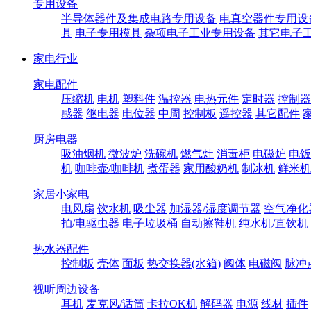
专用设备
半导体器件及集成电路专用设备
电真空器件专用设
具
电子专用模具
杂项电子工业专用设备
其它电子
家电行业
家电配件
压缩机
电机
塑料件
温控器
电热元件
定时器
控制器
感器
继电器
电位器
中周
控制板
遥控器
其它配件
厨房电器
吸油烟机
微波炉
洗碗机
燃气灶
消毒柜
电磁炉
电饭
机
咖啡壶/咖啡机
煮蛋器
家用酸奶机
制冰机
鲜米机
家居小家电
电风扇
饮水机
吸尘器
加湿器/湿度调节器
空气净化
拍/电驱虫器
电子垃圾桶
自动擦鞋机
纯水机/直饮机
热水器配件
控制板
壳体
面板
热交换器(水箱)
阀体
电磁阀
脉冲
视听周边设备
耳机
麦克风/话筒
卡拉OK机
解码器
电源
线材
插件