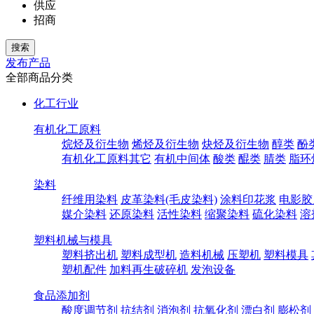
供应
招商
发布产品
全部商品分类
化工行业
有机化工原料
烷烃及衍生物
烯烃及衍生物
炔烃及衍生物
醇类
酚
有机化工原料其它
有机中间体
酸类
醌类
腈类
脂环
染料
纤维用染料
皮革染料(毛皮染料)
涂料印花浆
电影胶
媒介染料
还原染料
活性染料
缩聚染料
硫化染料
溶
塑料机械与模具
塑料挤出机
塑料成型机
造料机械
压塑机
塑料模具
塑机配件
加料再生破碎机
发泡设备
食品添加剂
酸度调节剂
抗结剂
消泡剂
抗氧化剂
漂白剂
膨松剂