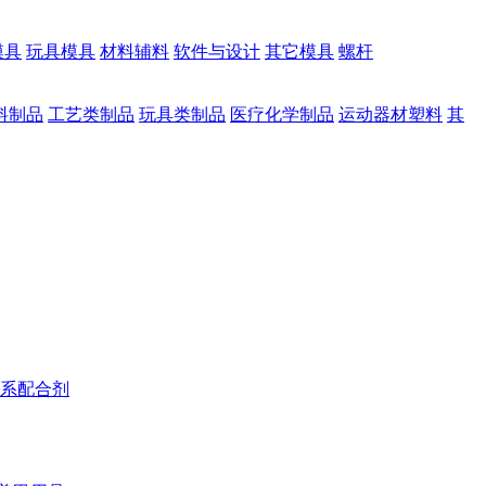
模具
玩具模具
材料辅料
软件与设计
其它模具
螺杆
料制品
工艺类制品
玩具类制品
医疗化学制品
运动器材塑料
其
系配合剂