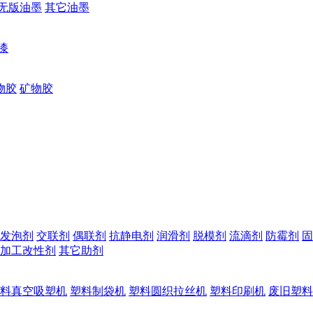
无版油墨
其它油墨
漆
物胶
矿物胶
发泡剂
交联剂
偶联剂
抗静电剂
润滑剂
脱模剂
流滴剂
防霉剂
固
加工改性剂
其它助剂
料真空吸塑机
塑料制袋机
塑料圆织拉丝机
塑料印刷机
废旧塑料