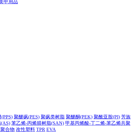
美甲用品
PPS)
聚醚砜(PES)
聚砜类树脂
聚醚酮(PEK)
聚酰亚胺(PI)
芳族
AS)
苯乙烯-丙烯腈树脂(SAN)
甲基丙烯酸-丁二烯-苯乙烯共聚
它聚合物
改性塑料
TPR
EVA