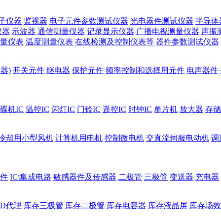
子仪器
监视器
电子元件参数测试仪器
光电器件测试仪器
半导体
仪器
示波器
通信测量仪器
记录显示仪器
广播电视测量仪器
声振
量仪表
温度测量仪表
在线检测及控制仪表等
器件参数测试仪器
器)
开关元件
继电器
保护元件
频率控制和选择用元件
电声器件
碟机IC
温控IC
闪灯IC
门铃IC
遥控IC
时钟IC
单片机
放大器
存储
冷却用小型风机
计算机用电机
控制微电机
交直流伺服电动机
调
件
IC\集成电路
敏感器件及传感器
二极管
三极管
变送器
充电器
ED代理
库存三极管
库存二极管
库存电容器
库存液晶屏
库存场效