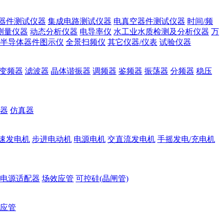
器件测试仪器
集成电路测试仪器
电真空器件测试仪器
时间/频
测量仪器
动态分析仪器
电导率仪
水工业水质检测及分析仪器
万
半导体器件图示仪
全景扫频仪
其它仪器/仪表
试验仪器
变频器
滤波器
晶体谐振器
调频器
鉴频器
振荡器
分频器
稳压
器
仿真器
速发电机
步进电动机
电源电机
交直流发电机
手摇发电/充电机
电源适配器
场效应管
可控硅(晶闸管)
应管