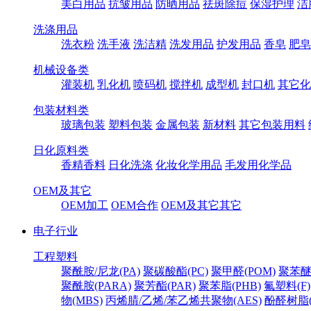
美白用品
抗皱用品
防晒用品
祛斑除痘
保湿护理
洁
洗涤用品
洗衣粉
洗手液
洗洁精
洗发用品
护发用品
香皂
肥皂
机械设备类
灌装机
乳化机
喷码机
搅拌机
成型机
封口机
其它化
包装材料类
玻璃包装
塑料包装
金属包装
新材料
其它包装用料
日化原料类
香精香料
日化洗涤
化妆化学用品
毛发用化学品
OEM及其它
OEM加工
OEM合作
OEM及其它其它
电子行业
工程塑料
聚酰胺/尼龙(PA)
聚碳酸酯(PC)
聚甲醛(POM)
聚苯醚
聚酰胺(PARA)
聚芳酯(PAR)
聚苯脂(PHB)
氟塑料(F)
物(MBS)
丙烯腈/乙烯/苯乙烯共聚物(AES)
酚醛树脂(