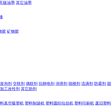
无版油墨
其它油墨
漆
物胶
矿物胶
发泡剂
交联剂
偶联剂
抗静电剂
润滑剂
脱模剂
流滴剂
防霉剂
固
加工改性剂
其它助剂
料真空吸塑机
塑料制袋机
塑料圆织拉丝机
塑料印刷机
废旧塑料