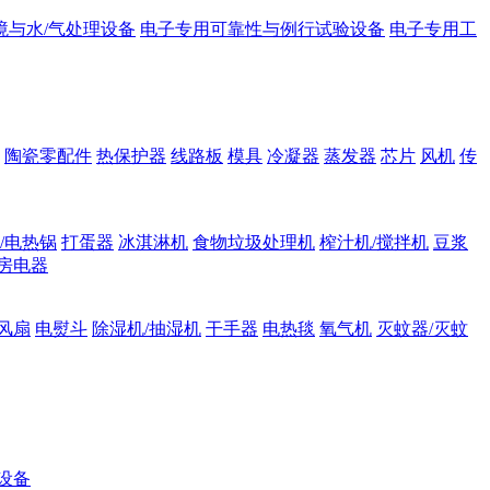
境与水/气处理设备
电子专用可靠性与例行试验设备
电子专用工
陶瓷零配件
热保护器
线路板
模具
冷凝器
蒸发器
芯片
风机
传
/电热锅
打蛋器
冰淇淋机
食物垃圾处理机
榨汁机/搅拌机
豆浆
房电器
风扇
电熨斗
除湿机/抽湿机
干手器
电热毯
氧气机
灭蚊器/灭蚊
设备