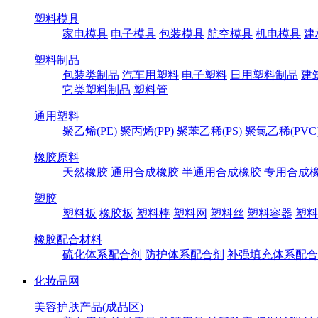
塑料模具
家电模具
电子模具
包装模具
航空模具
机电模具
建
塑料制品
包装类制品
汽车用塑料
电子塑料
日用塑料制品
建
它类塑料制品
塑料管
通用塑料
聚乙烯(PE)
聚丙烯(PP)
聚苯乙稀(PS)
聚氯乙稀(PVC
橡胶原料
天然橡胶
通用合成橡胶
半通用合成橡胶
专用合成
塑胶
塑料板
橡胶板
塑料棒
塑料网
塑料丝
塑料容器
塑料
橡胶配合材料
硫化体系配合剂
防护体系配合剂
补强填充体系配合
化妆品网
美容护肤产品(成品区)