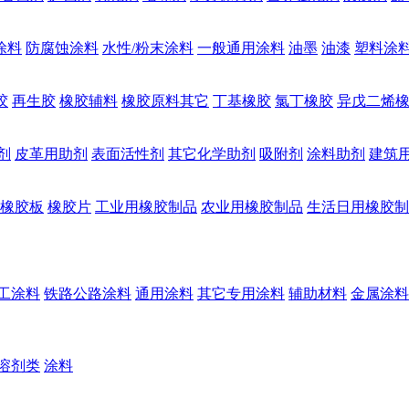
涂料
防腐蚀涂料
水性/粉末涂料
一般通用涂料
油墨
油漆
塑料涂
胶
再生胶
橡胶辅料
橡胶原料其它
丁基橡胶
氯丁橡胶
异戊二烯
剂
皮革用助剂
表面活性剂
其它化学助剂
吸附剂
涂料助剂
建筑
橡胶板
橡胶片
工业用橡胶制品
农业用橡胶制品
生活日用橡胶制
工涂料
铁路公路涂料
通用涂料
其它专用涂料
辅助材料
金属涂料
溶剂类
涂料