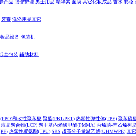
肤产品
眼部护理
男士用品
精华素
面膜
其它化妆成品
香水
彩妆
牙膏
洗涤用品其它
妆品设备
包装机
纸盒包装
辅助材料
(PPO)和改性聚苯醚
聚酯(PBT/PET)
热塑性弹性体(TPE)
聚苯硫醚(
液晶聚合物(LCP)
聚甲基丙烯酸甲酯(PMMA)
丙烯腈-苯乙烯树脂(
PF)
热塑性聚氨酯(TPU)
SBS
超高分子量聚乙烯(UHMWPE)
其