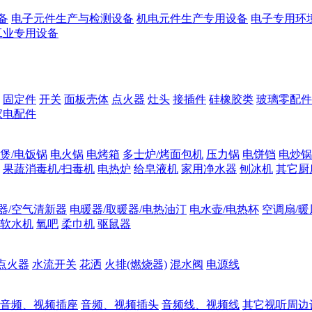
备
电子元件生产与检测设备
机电元件生产专用设备
电子专用环
工业专用设备
固定件
开关
面板壳体
点火器
灶头
接插件
硅橡胶类
玻璃零配件
家电配件
煲/电饭锅
电火锅
电烤箱
多士炉/烤面包机
压力锅
电饼铛
电炒锅
果蔬消毒机/扫毒机
电热炉
给皂液机
家用净水器
刨冰机
其它厨
器/空气清新器
电暖器/取暖器/电热油汀
电水壶/电热杯
空调扇/暖
软水机
氧吧
柔巾机
驱鼠器
点火器
水流开关
花洒
火排(燃烧器)
混水阀
电源线
音频、视频插座
音频、视频插头
音频线、视频线
其它视听周边