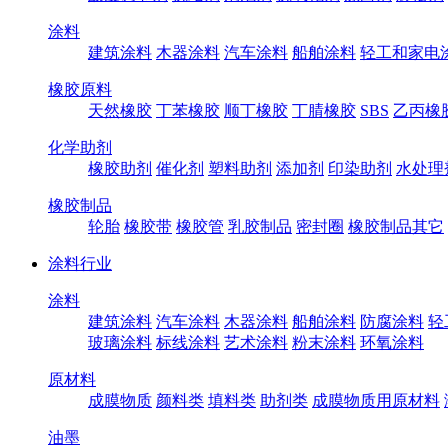
涂料
建筑涂料
木器涂料
汽车涂料
船舶涂料
轻工和家电
橡胶原料
天然橡胶
丁苯橡胶
顺丁橡胶
丁腈橡胶
SBS
乙丙橡
化学助剂
橡胶助剂
催化剂
塑料助剂
添加剂
印染助剂
水处理
橡胶制品
轮胎
橡胶带
橡胶管
乳胶制品
密封圈
橡胶制品其它
涂料行业
涂料
建筑涂料
汽车涂料
木器涂料
船舶涂料
防腐涂料
轻
玻璃涂料
标线涂料
艺术涂料
粉末涂料
环氧涂料
原材料
成膜物质
颜料类
填料类
助剂类
成膜物质用原材料
油墨