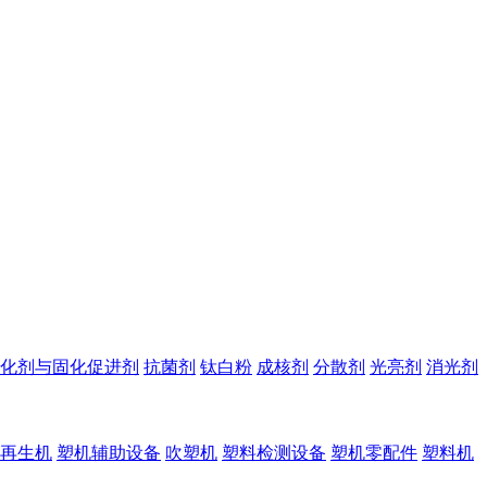
化剂与固化促进剂
抗菌剂
钛白粉
成核剂
分散剂
光亮剂
消光剂
再生机
塑机辅助设备
吹塑机
塑料检测设备
塑机零配件
塑料机