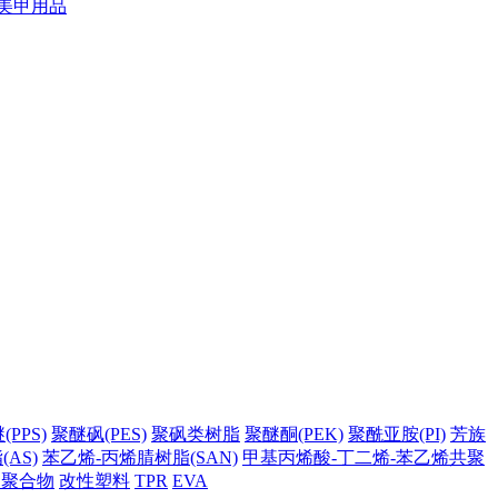
美甲用品
PPS)
聚醚砜(PES)
聚砜类树脂
聚醚酮(PEK)
聚酰亚胺(PI)
芳族
AS)
苯乙烯-丙烯腈树脂(SAN)
甲基丙烯酸-丁二烯-苯乙烯共聚
它聚合物
改性塑料
TPR
EVA