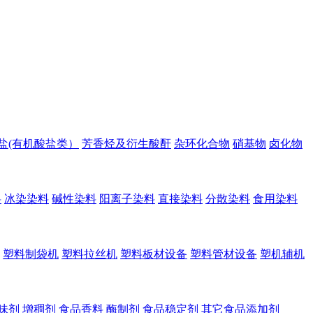
盐(有机酸盐类）
芳香烃及衍生酸酐
杂环化合物
硝基物
卤化物
料
冰染染料
碱性染料
阳离子染料
直接染料
分散染料
食用染料
塑料制袋机
塑料拉丝机
塑料板材设备
塑料管材设备
塑机辅机
味剂
增稠剂
食品香料
酶制剂
食品稳定剂
其它食品添加剂