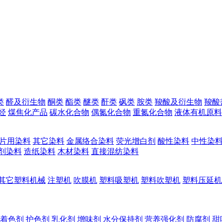
类
醛及衍生物
酮类
酯类
醚类
酐类
砜类
胺类
羧酸及衍生物
羧酸
烃
煤焦化产品
碳水化合物
偶氮化合物
重氮化合物
液体有机原料
片用染料
其它染料
金属络合染料
荧光增白剂
酸性染料
中性染
剂染料
造纸染料
木材染料
直接混纺染料
其它塑料机械
注塑机
吹膜机
塑料吸塑机
塑料吹塑机
塑料压延机
着色剂
护色剂
乳化剂
增味剂
水分保持剂
营养强化剂
防腐剂
甜