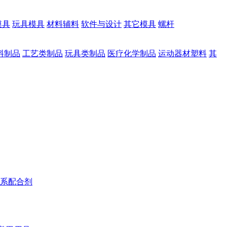
模具
玩具模具
材料辅料
软件与设计
其它模具
螺杆
料制品
工艺类制品
玩具类制品
医疗化学制品
运动器材塑料
其
系配合剂