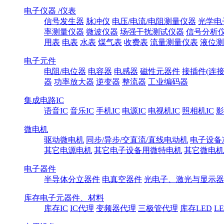
电子仪器 /仪表
信号发生器
脉冲仪
电压/电流/电阻测量仪器
光学电
率测量仪器
微波仪器
场强干扰测试仪器
信号分析
用表
电表
水表
煤气表
收费表
流量测量仪表
液位测
电子元件
电阻/电位器
电容器
电感器
磁性元器件
接插件(连接
器
功率放大器
逆变器
整流器
工业编码器
集成电路IC
语音IC
音乐IC
手机IC
电源IC
电视机IC
照相机IC
影
微电机
驱动微电机
同步/异步/交直流/直线电动机
电子设备
其它电源电机
其它电子设备用微特电机
其它微电机
电子器件
半导体分立器件
电真空器件
光电子、激光与显示器
库存电子元器件、材料
库存IC
IC代理
变频器代理
三极管代理
库存LED
L