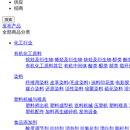
供应
招商
发布产品
全部商品分类
化工行业
有机化工原料
烷烃及衍生物
烯烃及衍生物
炔烃及衍生物
醇类
酚
有机化工原料其它
有机中间体
酸类
醌类
腈类
脂环
染料
纤维用染料
皮革染料(毛皮染料)
涂料印花浆
电影胶
媒介染料
还原染料
活性染料
缩聚染料
硫化染料
溶
塑料机械与模具
塑料挤出机
塑料成型机
造料机械
压塑机
塑料模具
塑机配件
加料再生破碎机
发泡设备
食品添加剂
酸度调节剂
抗结剂
消泡剂
抗氧化剂
漂白剂
膨松剂