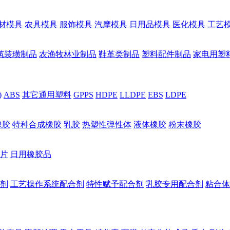
材模具
农具模具
服饰模具
汽摩模具
日用品模具
医化模具
工艺
筑装璜制品
农渔牧林业制品
鞋革类制品
塑料配件制品
家电用塑
)
ABS
其它通用塑料
GPPS
HDPE
LLDPE
EBS
LDPE
橡胶
特种合成橡胶
乳胶
热塑性弹性体
液体橡胶
粉末橡胶
片
日用橡胶品
剂
工艺操作系统配合剂
特性赋予配合剂
乳胶专用配合剂
粘合体