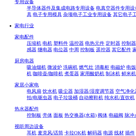
专用设备
半导体器件及集成电路专用设备
电真空器件专用设
具
电子专用模具
杂项电子工业专用设备
其它电子
家电行业
家电配件
压缩机
电机
塑料件
温控器
电热元件
定时器
控制器
感器
继电器
电位器
中周
控制板
遥控器
其它配件
厨房电器
吸油烟机
微波炉
洗碗机
燃气灶
消毒柜
电磁炉
电饭
机
咖啡壶/咖啡机
煮蛋器
家用酸奶机
制冰机
鲜米机
家居小家电
电风扇
饮水机
吸尘器
加湿器/湿度调节器
空气净化
拍/电驱虫器
电子垃圾桶
自动擦鞋机
纯水机/直饮机
热水器配件
控制板
壳体
面板
热交换器(水箱)
阀体
电磁阀
脉冲
视听周边设备
耳机
麦克风/话筒
卡拉OK机
解码器
电源
线材
插件