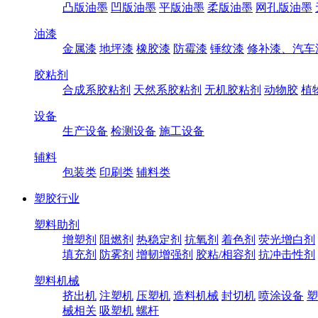
凸版油墨
凹版油墨
平版油墨
柔版油墨
网孔版油墨
油漆
金属漆
地坪漆
橡胶漆
防霉漆
锤纹漆
修补漆、汽车
胶粘剂
合成系胶粘剂
天然系胶粘剂
无机胶粘剂
动物胶
植
设备
生产设备
检测设备
施工设备
辅料
包装类
印刷类
辅料类
塑胶行业
塑料助剂
增塑剂
阻燃剂
热稳定剂
抗氧剂
着色剂
荧光增白剂
填充剂
防雾剂
增韧增强剂
胶粘/相容剂
抗冲击性剂
塑料机械
挤出机
注塑机
压塑机
造料机械
封切机
喷涂设备
塑
械相关
吸塑机
螺杆