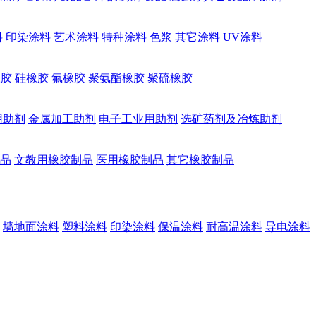
料
印染涂料
艺术涂料
特种涂料
色浆
其它涂料
UV涂料
橡胶
硅橡胶
氟橡胶
聚氨酯橡胶
聚硫橡胶
用助剂
金属加工助剂
电子工业用助剂
选矿药剂及冶炼助剂
品
文教用橡胶制品
医用橡胶制品
其它橡胶制品
墙地面涂料
塑料涂料
印染涂料
保温涂料
耐高温涂料
导电涂料